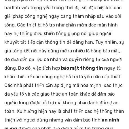
hai lĩnh vực trọng yếu trong thời đại số, đặc biệt khi các
giải pháp công nghệ ngày càng thâm nhập sâu vào đời
sống. Các thiết bị hỗ trợ như phần mềm đọc màn hình
hay hệ thống điều khiển bằng giọng nói giúp người
khuyết tật tiếp cận thông tin dễ dàng hơn. Tuy nhiên, sự
gia tăng kết nối này cũng mở ra nhiều lỗ hổng bảo mật,
đe dọa đến dữ liệu cá nhân và quyền riêng tư của người
dùng. Do đó, việc tích hợp
bảo mật thông tin
ngay từ
khâu thiết kế các công nghệ hỗ trợ là yêu cầu cấp thiết.
Các nhà phát triển cần áp dụng mã hóa mạnh, xác thực
đa yếu tố và các giao thức an toàn khác để đảm bảo
người dùng được hỗ trợ mà không phải đánh đổi sự an
toàn. Xu hướng hiện nay là phát triển các hệ thống thân
thiện với người dùng nhưng vẫn đảm bảo tính
an ninh
mạng
ở mức cao nhất, tạo dựng niềm tin trong quá