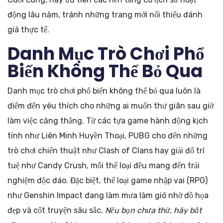
động lâu năm, tránh những trang mới nổi thiếu đánh
giá thực tế.
Danh Mục Trò Chơi Phổ
Biến Không Thể Bỏ Qua
Danh mục trò chơi phổ biến không thể bỏ qua luôn là
điểm đến yêu thích cho những ai muốn thư giãn sau giờ
làm việc căng thẳng. Từ các tựa game hành động kịch
tính như Liên Minh Huyền Thoại, PUBG cho đến những
trò chơi chiến thuật như Clash of Clans hay giải đố trí
tuệ như Candy Crush, mỗi thể loại đều mang đến trải
nghiệm độc đáo. Đặc biệt, thể loại game nhập vai (RPG)
như Genshin Impact đang làm mưa làm gió nhờ đồ họa
đẹp và cốt truyện sâu sắc.
Nếu bạn chưa thử, hãy bắt