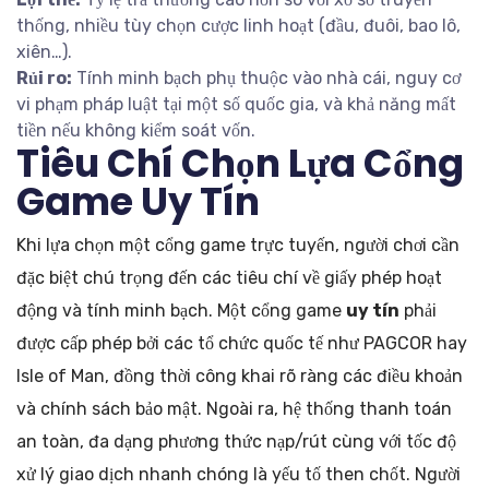
thống, nhiều tùy chọn cược linh hoạt (đầu, đuôi, bao lô,
xiên…).
Rủi ro:
Tính minh bạch phụ thuộc vào nhà cái, nguy cơ
vi phạm pháp luật tại một số quốc gia, và khả năng mất
tiền nếu không kiểm soát vốn.
Tiêu Chí Chọn Lựa Cổng
Game Uy Tín
Khi lựa chọn một cổng game trực tuyến, người chơi cần
đặc biệt chú trọng đến các tiêu chí về giấy phép hoạt
động và tính minh bạch. Một cổng game
uy tín
phải
được cấp phép bởi các tổ chức quốc tế như PAGCOR hay
Isle of Man, đồng thời công khai rõ ràng các điều khoản
và chính sách bảo mật. Ngoài ra, hệ thống thanh toán
an toàn, đa dạng phương thức nạp/rút cùng với tốc độ
xử lý giao dịch nhanh chóng là yếu tố then chốt. Người