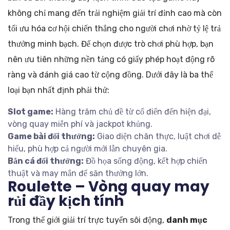
không chỉ mang đến trải nghiệm giải trí đỉnh cao mà còn
tối ưu hóa cơ hội chiến thắng cho người chơi nhờ tỷ lệ trả
thưởng minh bạch. Để chọn được trò chơi phù hợp, bạn
nên ưu tiên những nền tảng có giấy phép hoạt động rõ
ràng và đánh giá cao từ cộng đồng. Dưới đây là ba thể
loại bạn nhất định phải thử:
Slot game:
Hàng trăm chủ đề từ cổ điển đến hiện đại,
vòng quay miễn phí và jackpot khủng.
Game bài đổi thưởng:
Giao diện chân thực, luật chơi dễ
hiểu, phù hợp cả người mới lẫn chuyên gia.
Bắn cá đổi thưởng:
Đồ họa sống động, kết hợp chiến
thuật và may mắn để săn thưởng lớn.
Roulette – Vòng quay may
rủi đầy kịch tính
Trong thế giới giải trí trực tuyến sôi động,
danh mục