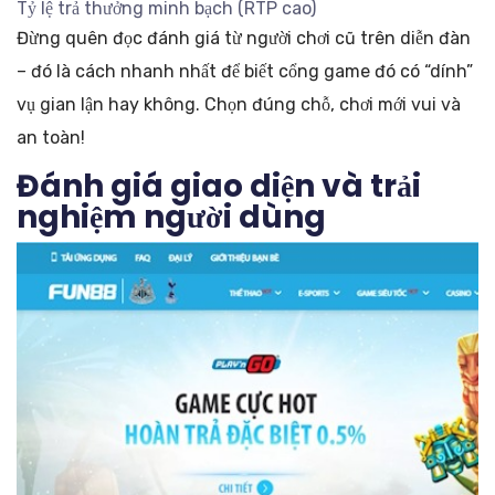
Tỷ lệ trả thưởng minh bạch (RTP cao)
Đừng quên đọc đánh giá từ người chơi cũ trên diễn đàn
– đó là cách nhanh nhất để biết cổng game đó có “dính”
vụ gian lận hay không. Chọn đúng chỗ, chơi mới vui và
an toàn!
Đánh giá giao diện và trải
nghiệm người dùng