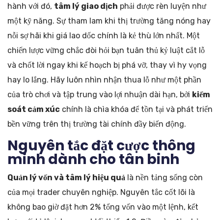
hành với đó,
tâm lý giao dịch
phải được rèn luyện như
một kỹ năng. Sự tham lam khi thị trường tăng nóng hay
nỗi sợ hãi khi giá lao dốc chính là kẻ thù lớn nhất. Một
chiến lược vững chắc đòi hỏi bạn tuân thủ kỷ luật cắt lỗ
và chốt lời ngay khi kế hoạch bị phá vỡ, thay vì hy vọng
hay lo lắng. Hãy luôn nhìn nhận thua lỗ như một phần
của trò chơi và tập trung vào lợi nhuận dài hạn, bởi
kiểm
soát cảm xúc
chính là chìa khóa để tồn tại và phát triển
bền vững trên thị trường tài chính đầy biến động.
Nguyên tắc đặt cược thông
minh dành cho tân binh
Quản lý vốn và tâm lý hiệu quả
là nền tảng sống còn
của mọi trader chuyên nghiệp. Nguyên tắc cốt lõi là
không bao giờ đặt hơn 2% tổng vốn vào một lệnh, kết