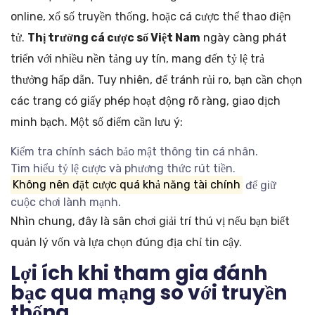
online, xổ số truyền thống, hoặc cá cược thể thao điện
tử.
Thị trường cá cược số Việt Nam
ngày càng phát
triển với nhiều nền tảng uy tín, mang đến tỷ lệ trả
thưởng hấp dẫn. Tuy nhiên, để tránh rủi ro, bạn cần chọn
các trang có giấy phép hoạt động rõ ràng, giao dịch
minh bạch. Một số điểm cần lưu ý:
Kiểm tra chính sách bảo mật thông tin cá nhân.
Tìm hiểu tỷ lệ cược và phương thức rút tiền.
Không nên đặt cược quá khả năng tài chính
để giữ
cuộc chơi lành mạnh.
Nhìn chung, đây là sân chơi giải trí thú vị nếu bạn biết
quản lý vốn và lựa chọn đúng địa chỉ tin cậy.
Lợi ích khi tham gia đánh
bạc qua mạng so với truyền
thống