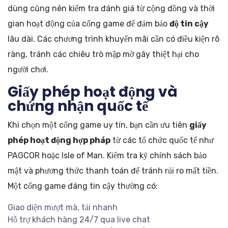
dùng cũng nên kiểm tra đánh giá từ cộng đồng và thời
gian hoạt động của cổng game để đảm bảo
độ tin cậy
lâu dài. Các chương trình khuyến mãi cần có điều kiện rõ
ràng, tránh các chiêu trò mập mờ gây thiệt hại cho
người chơi.
Giấy phép hoạt động và
chứng nhận quốc tế
Khi chọn một cổng game uy tín, bạn cần ưu tiên
giấy
phép hoạt động hợp pháp
từ các tổ chức quốc tế như
PAGCOR hoặc Isle of Man. Kiểm tra kỹ chính sách bảo
mật và phương thức thanh toán để tránh rủi ro mất tiền.
Một cổng game đáng tin cậy thường có:
Giao diện mượt mà, tải nhanh
Hỗ trợ khách hàng 24/7 qua live chat