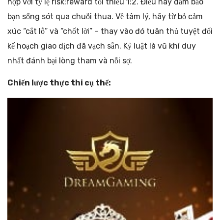
hợp với tỷ lệ risk:reward tối thiểu 1:2. Điều này đảm bảo
bạn sống sót qua chuỗi thua. Về tâm lý, hãy từ bỏ cảm
xúc “cắt lỗ” và “chốt lời” – thay vào đó tuân thủ tuyệt đối
kế hoạch giao dịch đã vạch sẵn. Kỷ luật là vũ khí duy
nhất đánh bại lòng tham và nỗi sợ.
Chiến lược thực thi cụ thể: