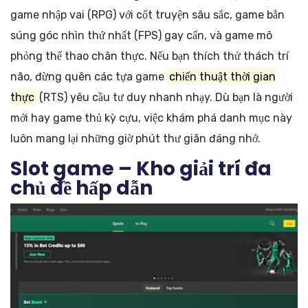
game nhập vai (RPG) với cốt truyện sâu sắc, game bắn
súng góc nhìn thứ nhất (FPS) gay cấn, và game mô
phỏng thể thao chân thực. Nếu bạn thích thử thách trí
não, đừng quên các tựa game
chiến thuật thời gian
thực
(RTS) yêu cầu tư duy nhanh nhạy. Dù bạn là người
mới hay game thủ kỳ cựu, việc khám phá danh mục này
luôn mang lại những giờ phút thư giãn đáng nhớ.
Slot game – Kho giải trí đa
chủ đề hấp dẫn