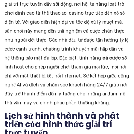
giải trí trực tuyến đầy sôi động, nơi hội tụ hàng loạt trò
chơi đỉnh cao từ thể thao ảo, casino trực tiếp đến xổ số
điện tử. Với giao diện hiện đại và tốc độ xử lý mượt mà,
sân chơi này mang đến trải nghiệm cá cược chân thực
như ngoài đời thực. Các nhà đầu tư được tận hưởng tỷ lệ
cược cạnh tranh, chương trình khuyến mãi hấp dẫn và
hệ thống bảo mật đa lớp. Đặc biệt, tính năng
cá cược số
linh hoạt cho phép người chơi tham gia mọi lúc, mọi nơi
chỉ với một thiết bị kết nối Internet. Sự kết hợp giữa công
nghệ AI và dịch vụ chăm sóc khách hàng 24/7 giúp nơi
đây trở thành điểm đến lý tưởng cho những ai đam mê
thử vận may và chinh phục phần thưởng khủng.
Lịch sử hình thành và phát
triển của hình thức giải trí
trực tuyến