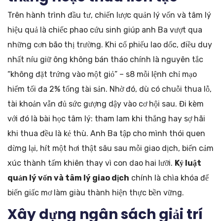
Trên hành trình đầu tư, chiến lược quản lý vốn và tâm lý
hiệu quả là chiếc phao cứu sinh giúp anh Ba vượt qua
những cơn bão thị trường. Khi cổ phiếu lao dốc, điều duy
nhất níu giữ ông không bán tháo chính là nguyên tắc
“không đặt trứng vào một giỏ” –
s8
mỗi lệnh chỉ mạo
hiểm tối đa 2% tổng tài sản. Nhờ đó, dù có chuỗi thua lỗ,
tài khoản vẫn đủ sức gượng dậy vào cơ hội sau. Đi kèm
với đó là bài học tâm lý: tham lam khi thắng hay sợ hãi
khi thua đều là kẻ thù. Anh Ba tập cho mình thói quen
dừng lại, hít một hơi thật sâu sau mỗi giao dịch, biến cảm
xúc thành tấm khiên thay vì con dao hai lưỡi.
Kỷ luật
quản lý vốn và tâm lý giao dịch
chính là chìa khóa để
biến giấc mơ làm giàu thành hiện thực bền vững.
Xây dựng ngân sách giải trí