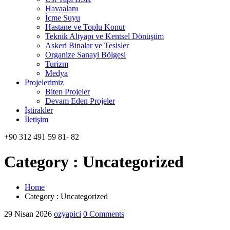
Havaalanı
İçme Suyu
Hastane ve Toplu Konut
Teknik Altyapı ve Kentsel Dönüşüm
Askeri Binalar ve Tesisler
Organize Sanayi Bölgesi
Turizm
Medya
Projelerimiz
Biten Projeler
Devam Eden Projeler
İştirakler
İletişim
+90 312 491 59 81- 82
Category : Uncategorized
Home
Category : Uncategorized
29 Nisan 2026
ozyapici
0 Comments