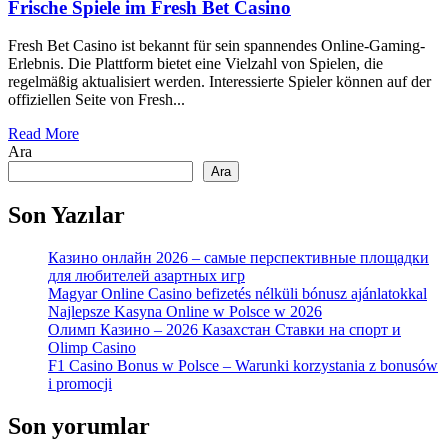
Frische Spiele im Fresh Bet Casino
Fresh Bet Casino ist bekannt für sein spannendes Online-Gaming-
Erlebnis. Die Plattform bietet eine Vielzahl von Spielen, die
regelmäßig aktualisiert werden. Interessierte Spieler können auf der
offiziellen Seite von Fresh...
Read More
Ara
Ara
Son Yazılar
Казино онлайн 2026 – самые перспективные площадки
для любителей азартных игр
Magyar Online Casino befizetés nélküli bónusz ajánlatokkal
Najlepsze Kasyna Online w Polsce w 2026
Олимп Казино – 2026 Казахстан Ставки на спорт и
Olimp Casino
F1 Casino Bonus w Polsce – Warunki korzystania z bonusów
i promocji
Son yorumlar