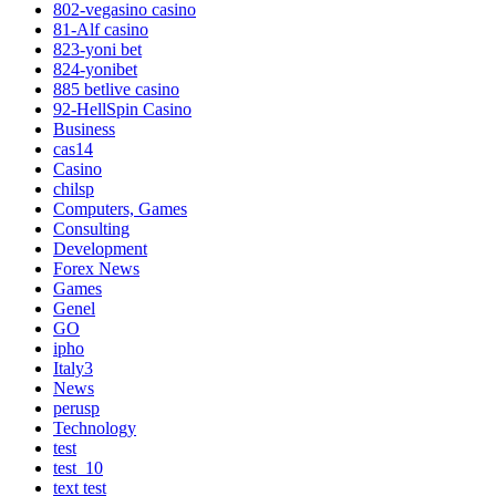
802-vegasino casino
81-Alf casino
823-yoni bet
824-yonibet
885 betlive casino
92-HellSpin Casino
Business
cas14
Casino
chilsp
Computers, Games
Consulting
Development
Forex News
Games
Genel
GO
ipho
Italy3
News
perusp
Technology
test
test_10
text test