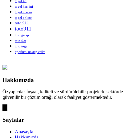
togel 4d
togel hari ini
togel macau
togel online
toto 911
toto911
toto gelap
toto slot
toto togel
пробить номер сайт
Hakkımızda
Özyapıcılar İnşaat, kaliteli ve sürdürülebilir projelerle sektörde
güvenilir bir çözüm ortağı olarak faaliyet göstermektedir.
Sayfalar
Anasayfa
Hakkımızda