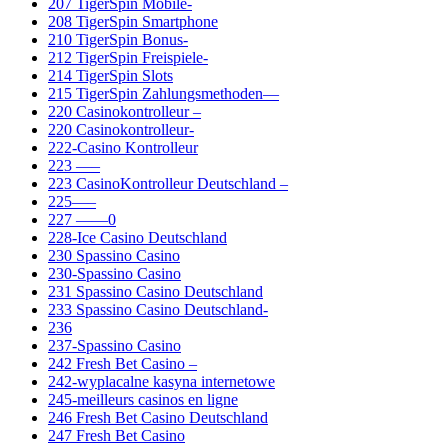
207 TigerSpin Mobile-
208 TigerSpin Smartphone
210 TigerSpin Bonus-
212 TigerSpin Freispiele-
214 TigerSpin Slots
215 TigerSpin Zahlungsmethoden—
220 Casinokontrolleur –
220 Casinokontrolleur-
222-Casino Kontrolleur
223 —–
223 CasinoKontrolleur Deutschland –
225—–
227 ——0
228-Ice Casino Deutschland
230 Spassino Casino
230-Spassino Casino
231 Spassino Casino Deutschland
233 Spassino Casino Deutschland-
236
237-Spassino Casino
242 Fresh Bet Casino –
242-wyplacalne kasyna internetowe
245-meilleurs casinos en ligne
246 Fresh Bet Casino Deutschland
247 Fresh Bet Casino