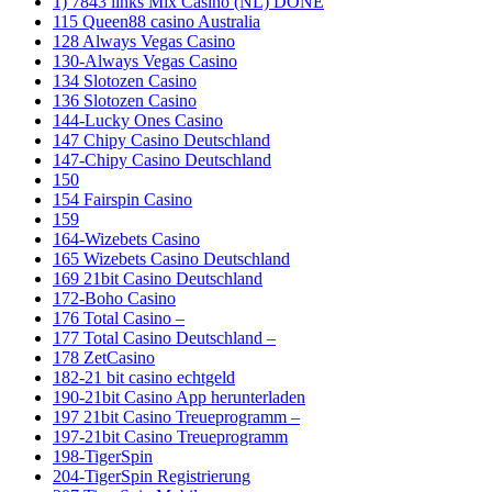
1) 7843 links Mix Casino (NL) DONE
115 Queen88 casino Australia
128 Always Vegas Casino
130-Always Vegas Casino
134 Slotozen Casino
136 Slotozen Casino
144-Lucky Ones Casino
147 Chipy Casino Deutschland
147-Chipy Casino Deutschland
150
154 Fairspin Casino
159
164-Wizebets Casino
165 Wizebets Casino Deutschland
169 21bit Casino Deutschland
172-Boho Casino
176 Total Casino –
177 Total Casino Deutschland –
178 ZetCasino
182-21 bit casino echtgeld
190-21bit Casino App herunterladen
197 21bit Casino Treueprogramm –
197-21bit Casino Treueprogramm
198-TigerSpin
204-TigerSpin Registrierung