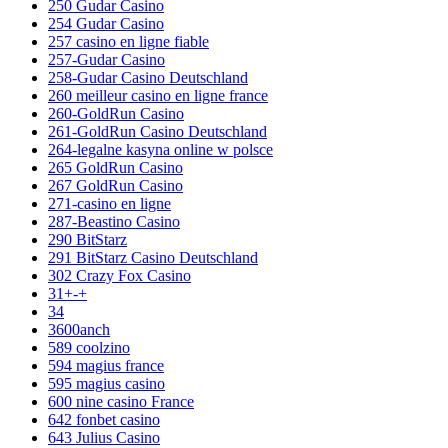
250 Gudar Casino
254 Gudar Casino
257 casino en ligne fiable
257-Gudar Casino
258-Gudar Casino Deutschland
260 meilleur casino en ligne france
260-GoldRun Casino
261-GoldRun Casino Deutschland
264-legalne kasyna online w polsce
265 GoldRun Casino
267 GoldRun Casino
271-casino en ligne
287-Beastino Casino
290 BitStarz
291 BitStarz Casino Deutschland
302 Crazy Fox Casino
31+-+
34
3600anch
589 coolzino
594 magius france
595 magius casino
600 nine casino France
642 fonbet casino
643 Julius Casino