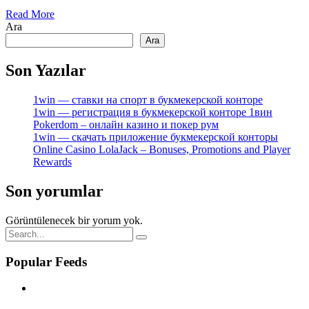
Read More
Ara
Ara
Son Yazılar
1win — ставки на спорт в букмекерской конторе
1win — регистрация в букмекерской конторе 1вин
Pokerdom – онлайн казино и покер рум
1win — скачать приложение букмекерской конторы
Online Casino LolaJack – Bonuses, Promotions and Player
Rewards
Son yorumlar
Görüntülenecek bir yorum yok.
Popular Feeds