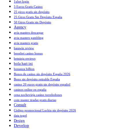
1xbet login
5 Euros Gratis Casino
25 giros gratis sin depósito
25 Giros Gratis Sin Depósito España
50 Giros Gratis sin Depósito
Agency
avia masters descargar
avia masters gambling
avia masters gratis
basswin review
beonbet casino bonus
betninja reviews
bola hari ini
bonanza billion
Bonos de casino sin depósito España 2026
Bono sin depósito retirable España
casino 20 euros gratis sin depósito español
casinos online en españa
cena nochevieja casino torrelodones
coin master tiradas gratis diarias
Consult
Código promocional Luckia sin depósito 2026
data togel
Design
Develop