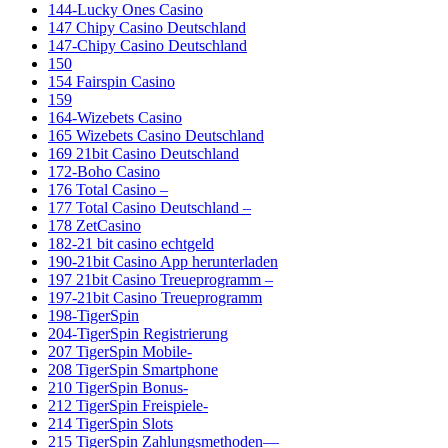
144-Lucky Ones Casino
147 Chipy Casino Deutschland
147-Chipy Casino Deutschland
150
154 Fairspin Casino
159
164-Wizebets Casino
165 Wizebets Casino Deutschland
169 21bit Casino Deutschland
172-Boho Casino
176 Total Casino –
177 Total Casino Deutschland –
178 ZetCasino
182-21 bit casino echtgeld
190-21bit Casino App herunterladen
197 21bit Casino Treueprogramm –
197-21bit Casino Treueprogramm
198-TigerSpin
204-TigerSpin Registrierung
207 TigerSpin Mobile-
208 TigerSpin Smartphone
210 TigerSpin Bonus-
212 TigerSpin Freispiele-
214 TigerSpin Slots
215 TigerSpin Zahlungsmethoden—