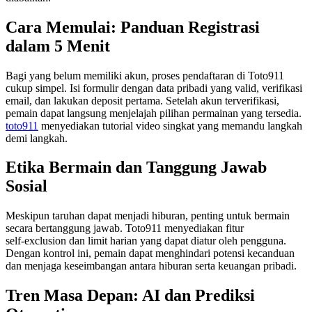
Cara Memulai: Panduan Registrasi
dalam 5 Menit
Bagi yang belum memiliki akun, proses pendaftaran di Toto911
cukup simpel. Isi formulir dengan data pribadi yang valid, verifikasi
email, dan lakukan deposit pertama. Setelah akun terverifikasi,
pemain dapat langsung menjelajah pilihan permainan yang tersedia.
toto911
menyediakan tutorial video singkat yang memandu langkah
demi langkah.
Etika Bermain dan Tanggung Jawab
Sosial
Meskipun taruhan dapat menjadi hiburan, penting untuk bermain
secara bertanggung jawab. Toto911 menyediakan fitur
self‑exclusion dan limit harian yang dapat diatur oleh pengguna.
Dengan kontrol ini, pemain dapat menghindari potensi kecanduan
dan menjaga keseimbangan antara hiburan serta keuangan pribadi.
Tren Masa Depan: AI dan Prediksi