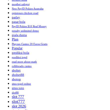
mostbet zaloguj
New PayID Pokies Australia
opiniones chicken road
parlay
pasar bola
PayID Pokies $10 Real Money
penalty unlimited demo
piala dunia
Plan
Playzax Casino 20 Euros Gratis
Popular
prediksi bola
prediksi togel
read more about math
rolldorado casino
sbobet
sbobet88
sbotop
situs togel online
situs toto
slot88
slot 777
slot777
slot 2026