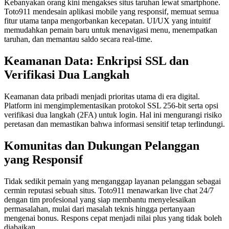
Kebanyakan orang kini mengakses situs taruhan lewat smartphone.
Toto911 mendesain aplikasi mobile yang responsif, memuat semua
fitur utama tanpa mengorbankan kecepatan. UI/UX yang intuitif
memudahkan pemain baru untuk menavigasi menu, menempatkan
taruhan, dan memantau saldo secara real‑time.
Keamanan Data: Enkripsi SSL dan
Verifikasi Dua Langkah
Keamanan data pribadi menjadi prioritas utama di era digital.
Platform ini mengimplementasikan protokol SSL 256‑bit serta opsi
verifikasi dua langkah (2FA) untuk login. Hal ini mengurangi risiko
peretasan dan memastikan bahwa informasi sensitif tetap terlindungi.
Komunitas dan Dukungan Pelanggan
yang Responsif
Tidak sedikit pemain yang menganggap layanan pelanggan sebagai
cermin reputasi sebuah situs. Toto911 menawarkan live chat 24/7
dengan tim profesional yang siap membantu menyelesaikan
permasalahan, mulai dari masalah teknis hingga pertanyaan
mengenai bonus. Respons cepat menjadi nilai plus yang tidak boleh
diabaikan.