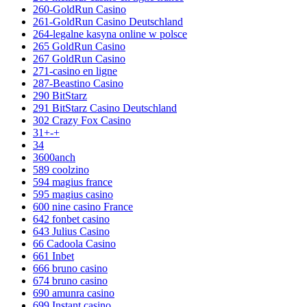
260-GoldRun Casino
261-GoldRun Casino Deutschland
264-legalne kasyna online w polsce
265 GoldRun Casino
267 GoldRun Casino
271-casino en ligne
287-Beastino Casino
290 BitStarz
291 BitStarz Casino Deutschland
302 Crazy Fox Casino
31+-+
34
3600anch
589 coolzino
594 magius france
595 magius casino
600 nine casino France
642 fonbet casino
643 Julius Casino
66 Cadoola Casino
661 Inbet
666 bruno casino
674 bruno casino
690 amunra casino
699 Instant casino