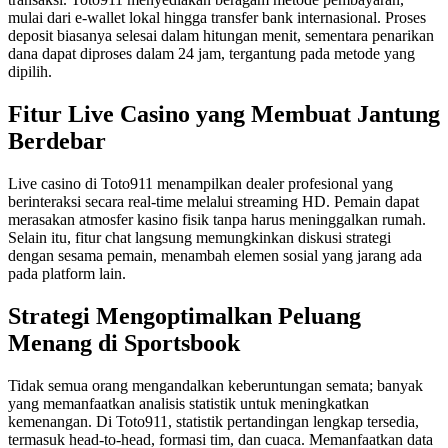
mulai dari e‑wallet lokal hingga transfer bank internasional. Proses
deposit biasanya selesai dalam hitungan menit, sementara penarikan
dana dapat diproses dalam 24 jam, tergantung pada metode yang
dipilih.
Fitur Live Casino yang Membuat Jantung
Berdebar
Live casino di Toto911 menampilkan dealer profesional yang
berinteraksi secara real‑time melalui streaming HD. Pemain dapat
merasakan atmosfer kasino fisik tanpa harus meninggalkan rumah.
Selain itu, fitur chat langsung memungkinkan diskusi strategi
dengan sesama pemain, menambah elemen sosial yang jarang ada
pada platform lain.
Strategi Mengoptimalkan Peluang
Menang di Sportsbook
Tidak semua orang mengandalkan keberuntungan semata; banyak
yang memanfaatkan analisis statistik untuk meningkatkan
kemenangan. Di Toto911, statistik pertandingan lengkap tersedia,
termasuk head‑to‑head, formasi tim, dan cuaca. Memanfaatkan data