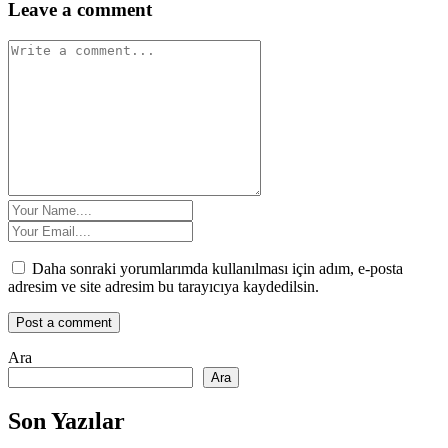
Leave a comment
Daha sonraki yorumlarımda kullanılması için adım, e-posta
adresim ve site adresim bu tarayıcıya kaydedilsin.
Ara
Ara
Son Yazılar