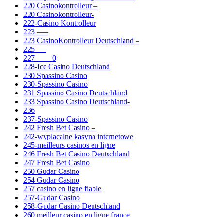
220 Casinokontrolleur –
220 Casinokontrolleur-
222-Casino Kontrolleur
223 —–
223 CasinoKontrolleur Deutschland –
225—–
227 ——0
228-Ice Casino Deutschland
230 Spassino Casino
230-Spassino Casino
231 Spassino Casino Deutschland
233 Spassino Casino Deutschland-
236
237-Spassino Casino
242 Fresh Bet Casino –
242-wyplacalne kasyna internetowe
245-meilleurs casinos en ligne
246 Fresh Bet Casino Deutschland
247 Fresh Bet Casino
250 Gudar Casino
254 Gudar Casino
257 casino en ligne fiable
257-Gudar Casino
258-Gudar Casino Deutschland
260 meilleur casino en ligne france