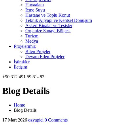
Havaalanı
İçme Suyu
Hastane ve Toplu Konut
Teknik Altyapı ve Kentsel Dönüşüm
Askeri Binalar ve Tesisler
Organize Sanayi Bölgesi
Turizm
Medya
Projelerimiz
Biten Projeler
Devam Eden Projeler
İştirakler
İletişim
+90 312 491 59 81- 82
Blog Details
Home
Blog Details
17 Mart 2026
ozyapici
0 Comments