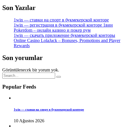
Son Yazılar
1win — ставки на спорт в букмекерской конторе
1win — регистрация в букмекерской конторе 1вин
Pokerdom – онлайн казино и покер рум
1win — скачать приложение букмекерской конторы
Online Casino LolaJack – Bonuses, Promotions and Player
Rewards
Son yorumlar
Görüntülenecek bir yorum yok.
Popular Feeds
1win — ставки на спорт в букмекерской конторе
10 Ağustos 2026