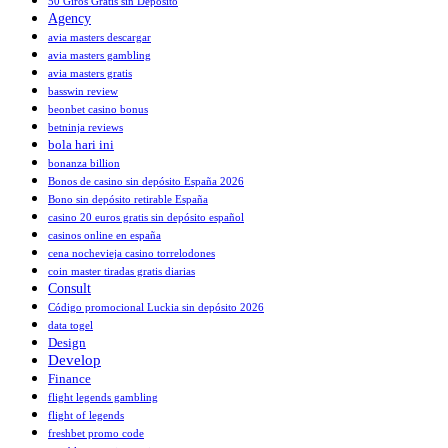
50 Giros Gratis sin Depósito
Agency
avia masters descargar
avia masters gambling
avia masters gratis
basswin review
beonbet casino bonus
betninja reviews
bola hari ini
bonanza billion
Bonos de casino sin depósito España 2026
Bono sin depósito retirable España
casino 20 euros gratis sin depósito español
casinos online en españa
cena nochevieja casino torrelodones
coin master tiradas gratis diarias
Consult
Código promocional Luckia sin depósito 2026
data togel
Design
Develop
Finance
flight legends gambling
flight of legends
freshbet promo code