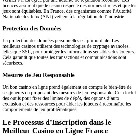
licences assurent que le casino respecte des normes strictes et que les
jeux sont équitables. En France, des organismes comme l’Autorité
Nationale des Jeux (ANJ) veillent à la régulation de l’industrie.
Protection des Données
La protection des données personnelles est primordiale. Les
meilleurs casinos utilisent des technologies de cryptage avancées,
telles que SSL, pour protéger les informations sensibles des joueurs.
Cela garantit que toutes les transactions et communications sont
sécurisées.
Mesures de Jeu Responsable
Un bon casino en ligne prend également en compte le bien-être de
ses joueurs en proposant des mesures de jeu responsable. Cela inclut
des outils pour fixer des limites de dépôt, des options d’auto-
exclusion et des ressources pour aider les joueurs à reconnaître les
comportements de jeu problématiques.
Le Processus d’Inscription dans le
Meilleur Casino en Ligne France