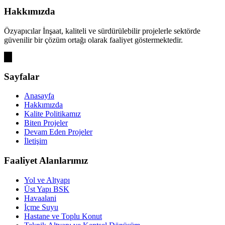
Hakkımızda
Özyapıcılar İnşaat, kaliteli ve sürdürülebilir projelerle sektörde
güvenilir bir çözüm ortağı olarak faaliyet göstermektedir.
Sayfalar
Anasayfa
Hakkımızda
Kalite Politikamız
Biten Projeler
Devam Eden Projeler
İletişim
Faaliyet Alanlarımız
Yol ve Altyapı
Üst Yapı BSK
Havaalani
İçme Suyu
Hastane ve Toplu Konut