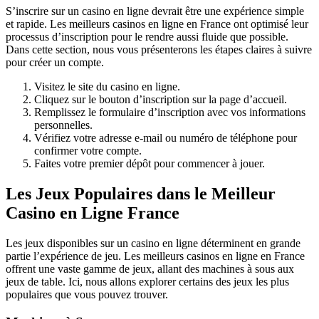
S’inscrire sur un casino en ligne devrait être une expérience simple
et rapide. Les meilleurs casinos en ligne en France ont optimisé leur
processus d’inscription pour le rendre aussi fluide que possible.
Dans cette section, nous vous présenterons les étapes claires à suivre
pour créer un compte.
Visitez le site du casino en ligne.
Cliquez sur le bouton d’inscription sur la page d’accueil.
Remplissez le formulaire d’inscription avec vos informations
personnelles.
Vérifiez votre adresse e-mail ou numéro de téléphone pour
confirmer votre compte.
Faites votre premier dépôt pour commencer à jouer.
Les Jeux Populaires dans le Meilleur
Casino en Ligne France
Les jeux disponibles sur un casino en ligne déterminent en grande
partie l’expérience de jeu. Les meilleurs casinos en ligne en France
offrent une vaste gamme de jeux, allant des machines à sous aux
jeux de table. Ici, nous allons explorer certains des jeux les plus
populaires que vous pouvez trouver.