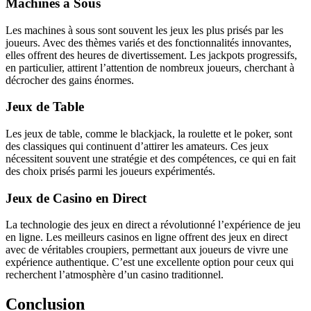
Machines à Sous
Les machines à sous sont souvent les jeux les plus prisés par les
joueurs. Avec des thèmes variés et des fonctionnalités innovantes,
elles offrent des heures de divertissement. Les jackpots progressifs,
en particulier, attirent l’attention de nombreux joueurs, cherchant à
décrocher des gains énormes.
Jeux de Table
Les jeux de table, comme le blackjack, la roulette et le poker, sont
des classiques qui continuent d’attirer les amateurs. Ces jeux
nécessitent souvent une stratégie et des compétences, ce qui en fait
des choix prisés parmi les joueurs expérimentés.
Jeux de Casino en Direct
La technologie des jeux en direct a révolutionné l’expérience de jeu
en ligne. Les meilleurs casinos en ligne offrent des jeux en direct
avec de véritables croupiers, permettant aux joueurs de vivre une
expérience authentique. C’est une excellente option pour ceux qui
recherchent l’atmosphère d’un casino traditionnel.
Conclusion