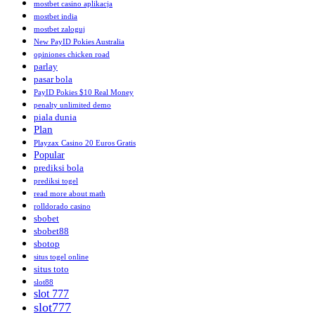
mostbet casino aplikacja
mostbet india
mostbet zaloguj
New PayID Pokies Australia
opiniones chicken road
parlay
pasar bola
PayID Pokies $10 Real Money
penalty unlimited demo
piala dunia
Plan
Playzax Casino 20 Euros Gratis
Popular
prediksi bola
prediksi togel
read more about math
rolldorado casino
sbobet
sbobet88
sbotop
situs togel online
situs toto
slot88
slot 777
slot777