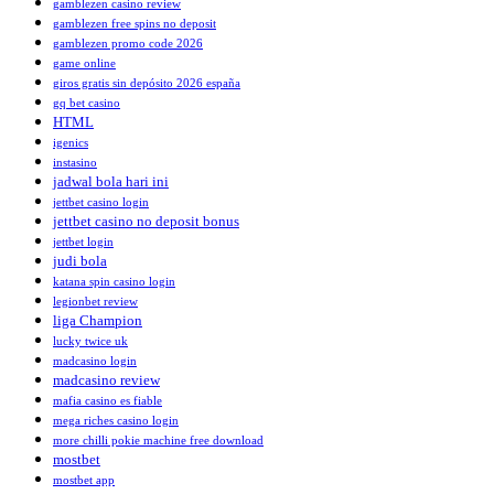
gamblezen casino review
gamblezen free spins no deposit
gamblezen promo code 2026
game online
giros gratis sin depósito 2026 españa
gq bet casino
HTML
igenics
instasino
jadwal bola hari ini
jettbet casino login
jettbet casino no deposit bonus
jettbet login
judi bola
katana spin casino login
legionbet review
liga Champion
lucky twice uk
madcasino login
madcasino review
mafia casino es fiable
mega riches casino login
more chilli pokie machine free download
mostbet
mostbet app