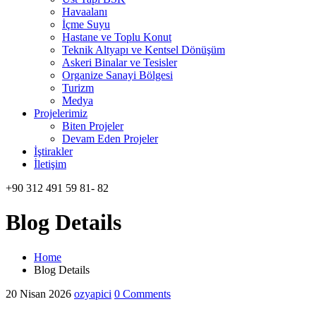
Havaalanı
İçme Suyu
Hastane ve Toplu Konut
Teknik Altyapı ve Kentsel Dönüşüm
Askeri Binalar ve Tesisler
Organize Sanayi Bölgesi
Turizm
Medya
Projelerimiz
Biten Projeler
Devam Eden Projeler
İştirakler
İletişim
+90 312 491 59 81- 82
Blog Details
Home
Blog Details
20 Nisan 2026
ozyapici
0 Comments