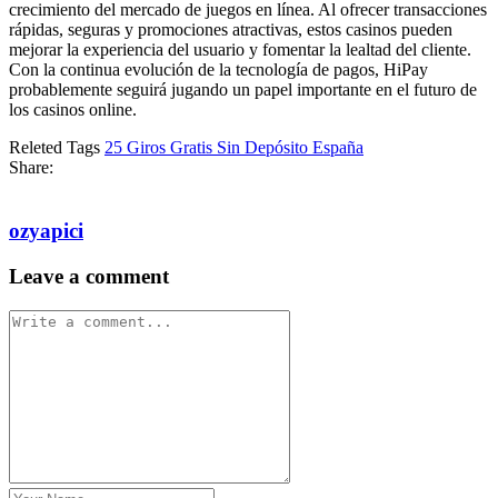
crecimiento del mercado de juegos en línea. Al ofrecer transacciones
rápidas, seguras y promociones atractivas, estos casinos pueden
mejorar la experiencia del usuario y fomentar la lealtad del cliente.
Con la continua evolución de la tecnología de pagos, HiPay
probablemente seguirá jugando un papel importante en el futuro de
los casinos online.
Releted Tags
25 Giros Gratis Sin Depósito España
Share:
ozyapici
Leave a comment