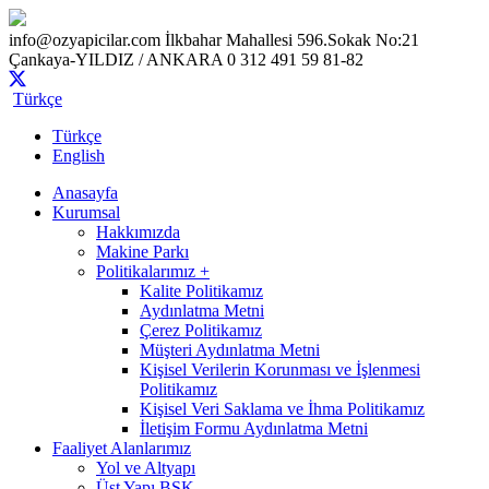
info@ozyapicilar.com
İlkbahar Mahallesi 596.Sokak No:21
Çankaya-YILDIZ / ANKARA
0 312 491 59 81-82
Türkçe
Türkçe
English
Anasayfa
Kurumsal
Hakkımızda
Makine Parkı
Politikalarımız +
Kalite Politikamız
Aydınlatma Metni
Çerez Politikamız
Müşteri Aydınlatma Metni
Kişisel Verilerin Korunması ve İşlenmesi
Politikamız
Kişisel Veri Saklama ve İhma Politikamız
İletişim Formu Aydınlatma Metni
Faaliyet Alanlarımız
Yol ve Altyapı
Üst Yapı BSK