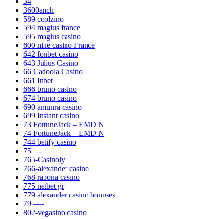
34
3600anch
589 coolzino
594 magius france
595 magius casino
600 nine casino France
642 fonbet casino
643 Julius Casino
66 Cadoola Casino
661 Inbet
666 bruno casino
674 bruno casino
690 amunra casino
699 Instant casino
73 FortuneJack – EMD N
74 FortuneJack – EMD N
744 betify casino
75—-
765-Casinoly
766-alexander casino
768 rabona casino
775 netbet gr
779 alexander casino bonuses
79 —-
802-vegasino casino