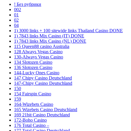
! Без рубрики
002
01
02
04
1) 3000 links + 100 sitewide links Thailand Casino DONE
1) 7843 links Mix Casino (IT) DONE
1) 7843 links Mix Casino (NL) DONE
115 Queen88 casino Australia
128 Always Vegas Casino
130-Always Vegas Casino
134 Slotozen Casino
136 Slotozen Casino
144-Lucky Ones Casino
147 Chipy Casino Deutschland
147-Chipy Casino Deutschland
150
154 Fairspin Casino
159
164-Wizebets Casino
165 Wizebets Casino Deutschland
169 21bit Casino Deutschland
172-Boho Casino
176 Total Casino –
177 Total Casino Deutschland –