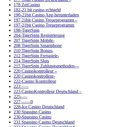
178 ZetCasino
182-21 bit casino echtgeld
190-21bit Casino App herunterladen
197 21bit Casino Treueprogramm –
197-21bit Casino Treueprogramm
198-TigerSpin
204-TigerSpin Registrierung
207 TigerSpin Mobile-
208 TigerSpin Smartphone
210 TigerSpin Bonus-
212 TigerSpin Freispiele-
214 TigerSpin Slots
215 TigerSpin Zahlungsmethoden—
220 Casinokontrolleur –
220 Casinokontrolleur-
222-Casino Kontrolleur
223 —–
223 CasinoKontrolleur Deutschland –
225—–
227 ——0
228-Ice Casino Deutschland
230 Spassino Casino
230-Spassino Casino
231 Spassino Casino Deutschland