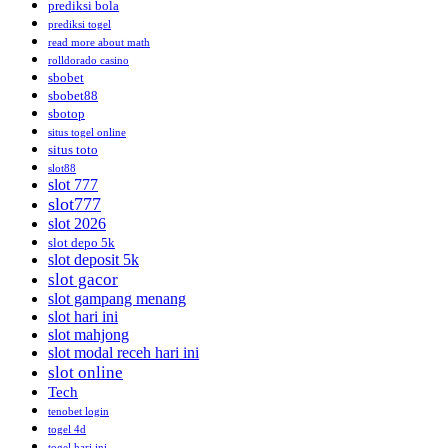
prediksi bola
prediksi togel
read more about math
rolldorado casino
sbobet
sbobet88
sbotop
situs togel online
situs toto
slot88
slot 777
slot777
slot 2026
slot depo 5k
slot deposit 5k
slot gacor
slot gampang menang
slot hari ini
slot mahjong
slot modal receh hari ini
slot online
Tech
tenobet login
togel 4d
togel hari ini