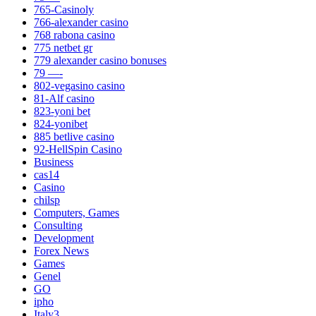
765-Casinoly
766-alexander casino
768 rabona casino
775 netbet gr
779 alexander casino bonuses
79 —-
802-vegasino casino
81-Alf casino
823-yoni bet
824-yonibet
885 betlive casino
92-HellSpin Casino
Business
cas14
Casino
chilsp
Computers, Games
Consulting
Development
Forex News
Games
Genel
GO
ipho
Italy3