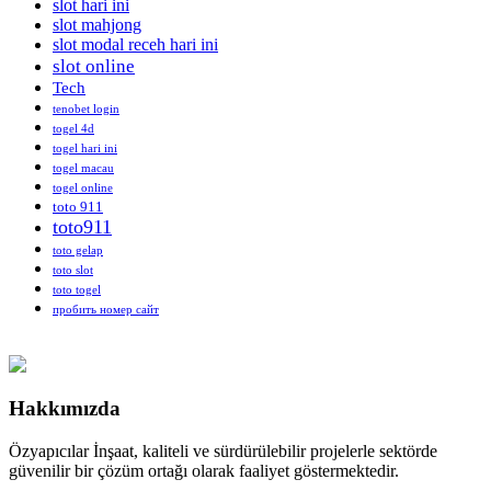
slot hari ini
slot mahjong
slot modal receh hari ini
slot online
Tech
tenobet login
togel 4d
togel hari ini
togel macau
togel online
toto 911
toto911
toto gelap
toto slot
toto togel
пробить номер сайт
Hakkımızda
Özyapıcılar İnşaat, kaliteli ve sürdürülebilir projelerle sektörde
güvenilir bir çözüm ortağı olarak faaliyet göstermektedir.