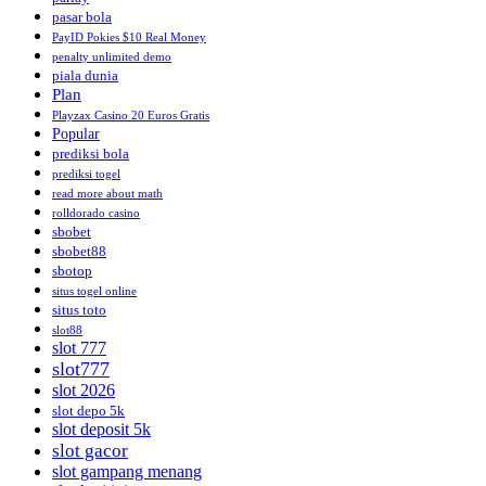
pasar bola
PayID Pokies $10 Real Money
penalty unlimited demo
piala dunia
Plan
Playzax Casino 20 Euros Gratis
Popular
prediksi bola
prediksi togel
read more about math
rolldorado casino
sbobet
sbobet88
sbotop
situs togel online
situs toto
slot88
slot 777
slot777
slot 2026
slot depo 5k
slot deposit 5k
slot gacor
slot gampang menang