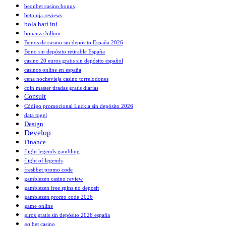
beonbet casino bonus
betninja reviews
bola hari ini
bonanza billion
Bonos de casino sin depósito España 2026
Bono sin depósito retirable España
casino 20 euros gratis sin depósito español
casinos online en españa
cena nochevieja casino torrelodones
coin master tiradas gratis diarias
Consult
Código promocional Luckia sin depósito 2026
data togel
Design
Develop
Finance
flight legends gambling
flight of legends
freshbet promo code
gamblezen casino review
gamblezen free spins no deposit
gamblezen promo code 2026
game online
giros gratis sin depósito 2026 españa
gq bet casino