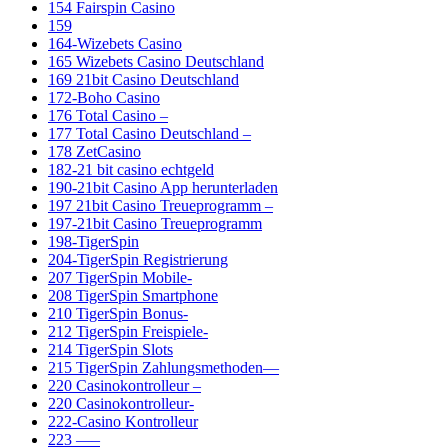
154 Fairspin Casino
159
164-Wizebets Casino
165 Wizebets Casino Deutschland
169 21bit Casino Deutschland
172-Boho Casino
176 Total Casino –
177 Total Casino Deutschland –
178 ZetCasino
182-21 bit casino echtgeld
190-21bit Casino App herunterladen
197 21bit Casino Treueprogramm –
197-21bit Casino Treueprogramm
198-TigerSpin
204-TigerSpin Registrierung
207 TigerSpin Mobile-
208 TigerSpin Smartphone
210 TigerSpin Bonus-
212 TigerSpin Freispiele-
214 TigerSpin Slots
215 TigerSpin Zahlungsmethoden—
220 Casinokontrolleur –
220 Casinokontrolleur-
222-Casino Kontrolleur
223 —–