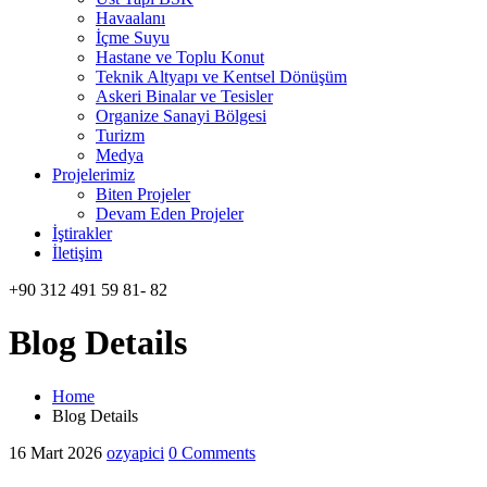
Havaalanı
İçme Suyu
Hastane ve Toplu Konut
Teknik Altyapı ve Kentsel Dönüşüm
Askeri Binalar ve Tesisler
Organize Sanayi Bölgesi
Turizm
Medya
Projelerimiz
Biten Projeler
Devam Eden Projeler
İştirakler
İletişim
+90 312 491 59 81- 82
Blog Details
Home
Blog Details
16 Mart 2026
ozyapici
0 Comments