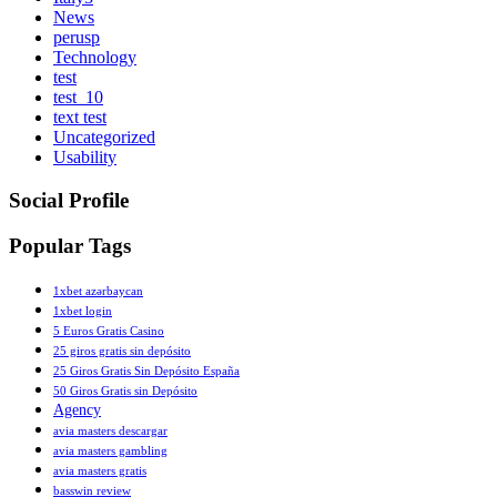
News
perusp
Technology
test
test_10
text test
Uncategorized
Usability
Social Profile
Popular Tags
1xbet azərbaycan
1xbet login
5 Euros Gratis Casino
25 giros gratis sin depósito
25 Giros Gratis Sin Depósito España
50 Giros Gratis sin Depósito
Agency
avia masters descargar
avia masters gambling
avia masters gratis
basswin review