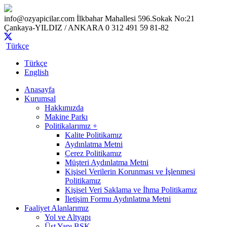
info@ozyapicilar.com
İlkbahar Mahallesi 596.Sokak No:21
Çankaya-YILDIZ / ANKARA
0 312 491 59 81-82
Türkçe
Türkçe
English
Anasayfa
Kurumsal
Hakkımızda
Makine Parkı
Politikalarımız +
Kalite Politikamız
Aydınlatma Metni
Çerez Politikamız
Müşteri Aydınlatma Metni
Kişisel Verilerin Korunması ve İşlenmesi
Politikamız
Kişisel Veri Saklama ve İhma Politikamız
İletişim Formu Aydınlatma Metni
Faaliyet Alanlarımız
Yol ve Altyapı
Üst Yapı BSK