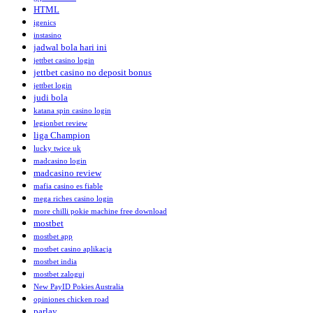
HTML
igenics
instasino
jadwal bola hari ini
jettbet casino login
jettbet casino no deposit bonus
jettbet login
judi bola
katana spin casino login
legionbet review
liga Champion
lucky twice uk
madcasino login
madcasino review
mafia casino es fiable
mega riches casino login
more chilli pokie machine free download
mostbet
mostbet app
mostbet casino aplikacja
mostbet india
mostbet zaloguj
New PayID Pokies Australia
opiniones chicken road
parlay