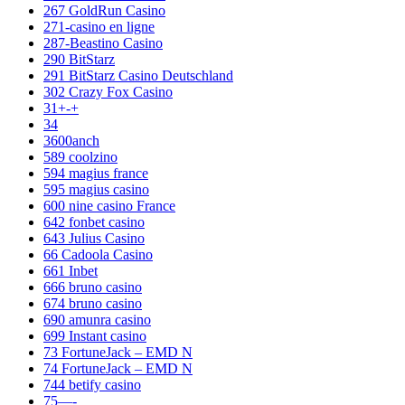
267 GoldRun Casino
271-casino en ligne
287-Beastino Casino
290 BitStarz
291 BitStarz Casino Deutschland
302 Crazy Fox Casino
31+-+
34
3600anch
589 coolzino
594 magius france
595 magius casino
600 nine casino France
642 fonbet casino
643 Julius Casino
66 Cadoola Casino
661 Inbet
666 bruno casino
674 bruno casino
690 amunra casino
699 Instant casino
73 FortuneJack – EMD N
74 FortuneJack – EMD N
744 betify casino
75—-