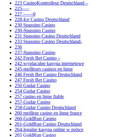
223 CasinoKontrolleur Deutschland –
225—–
227 ——0
228-Ice Casino Deutschland
230 Spassino Casino
230-Spassino Casino
231 Spassino Casino Deutschland
233 Spassino Casino Deutschland-
236
237-Spassino Casino
242 Fresh Bet Casino –
242-wyplacalne kasyna internetowe
245-meilleurs casinos en ligne
246 Fresh Bet Casino Deutschland
247 Fresh Bet Casino
250 Gudar Casino
254 Gudar Casino
257 casino en ligne fiable
257-Gudar Casino
258-Gudar Casino Deutschland
260 meilleur casino en ligne france
260-GoldRun Casino
261-GoldRun Casino Deutschland
264-legalne kasyna online w polsce
265 GoldRun Casino