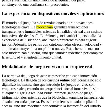
pagos y verificación automática de la equidad del juego,
construyendo una confianza sin precedentes.
La experiencia en dispositivos móviles y aplicaciones
El mundo del juego ha sido revolucionado por innovaciones
tecnológicas clave. La
blockchain
garantiza transacciones
transparentes e inmutables, mientras la realidad virtual crea casinos
inmersivos desde el sofá. La **inteligencia artificial personaliza la
experiencia del usuario**, analizando preferencias para sugerir
juegos. Además, los pagos con criptomonedas ofrecen velocidad y
anonimato, atrayendo a un público nuevo. Estas herramientas no
solo modernizan el sector, sino que también redefinen por completo
la seguridad y el entretenimiento digital.
Modalidades de juego en vivo con crupier real
La narrativa del juego de azar se reescribe con cada innovación
tecnológica. La llegada de los
casinos online con licencia
no solo
digitalizó las mesas, sino que introdujo los juegos en vivo con
crupieres reales, creando una experiencia social inmersiva desde
cualquier lugar. La realidad virtual promete salones de juego
tridimensionales, mientras que la blockchain garantiza transparencia
absoluta en cada apuesta. Estas herramientas no solo amplían el
acceso, sino que redefinen por completo la interacción del usuario