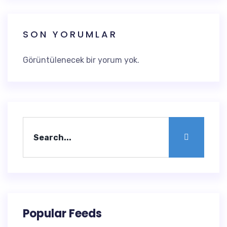
SON YORUMLAR
Görüntülenecek bir yorum yok.
Popular Feeds