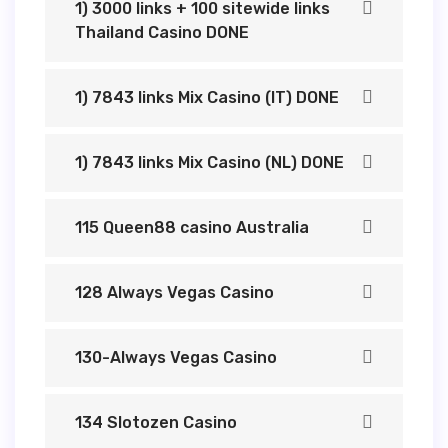
1) 3000 links + 100 sitewide links
Thailand Casino DONE
1) 7843 links Mix Casino (IT) DONE
1) 7843 links Mix Casino (NL) DONE
115 Queen88 casino Australia
128 Always Vegas Casino
130-Always Vegas Casino
134 Slotozen Casino