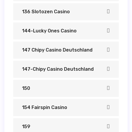
136 Slotozen Casino
144-Lucky Ones Casino
147 Chipy Casino Deutschland
147-Chipy Casino Deutschland
150
154 Fairspin Casino
159