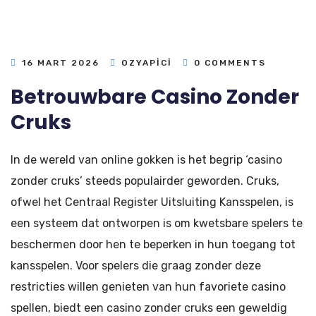
16 MART 2026
OZYAPICI
0 COMMENTS
Betrouwbare Casino Zonder
Cruks
In de wereld van online gokken is het begrip ‘casino
zonder cruks’ steeds populairder geworden. Cruks,
ofwel het Centraal Register Uitsluiting Kansspelen, is
een systeem dat ontworpen is om kwetsbare spelers te
beschermen door hen te beperken in hun toegang tot
kansspelen. Voor spelers die graag zonder deze
restricties willen genieten van hun favoriete casino
spellen, biedt een casino zonder cruks een geweldig