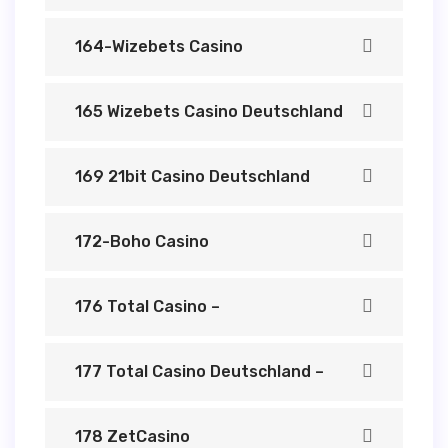
164-Wizebets Casino
165 Wizebets Casino Deutschland
169 21bit Casino Deutschland
172-Boho Casino
176 Total Casino –
177 Total Casino Deutschland –
178 ZetCasino