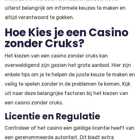
uiterst belangrijk om informele keuzes te maken en
altijd verantwoord te gokken.
Hoe Kies je een Casino
zonder Cruks?
Het kiezen van een casino zonder cruks kan
overweldigend zijn gezien het grote aanbod. Hier zijn
enkele tips om je te helpen de juiste keuze te maken en
veilig te spelen zonder in de problemen te komen. Kijk
uit naar deze belangrijke factoren bij het kiezen van
een casino zonder cruks.
Licentie en Regulatie
Controleer of het casino een geldige licentie heeft van
een gerenommeerde autoriteit. Dit biedt extra