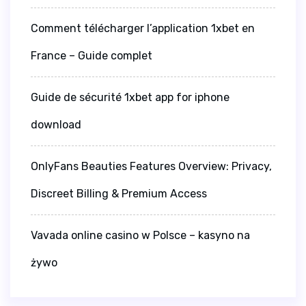
Comment télécharger l’application 1xbet en
France – Guide complet
Guide de sécurité 1xbet app for iphone
download
OnlyFans Beauties Features Overview: Privacy,
Discreet Billing & Premium Access
Vavada online casino w Polsce – kasyno na
żywo