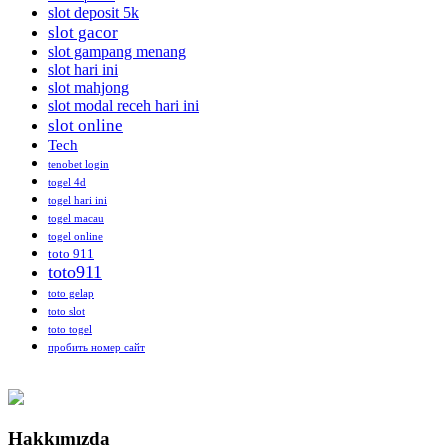
slot deposit 5k
slot gacor
slot gampang menang
slot hari ini
slot mahjong
slot modal receh hari ini
slot online
Tech
tenobet login
togel 4d
togel hari ini
togel macau
togel online
toto 911
toto911
toto gelap
toto slot
toto togel
пробить номер сайт
Hakkımızda