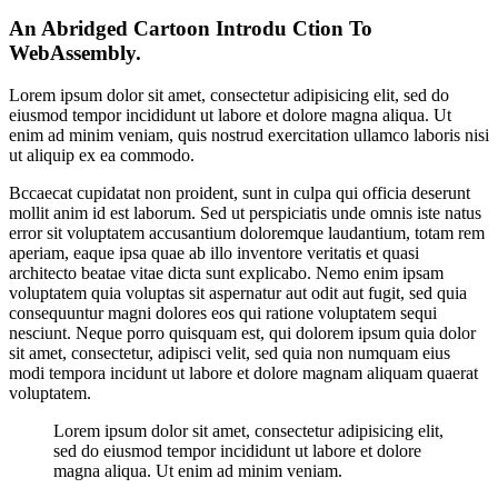
An Abridged Cartoon Introdu Ction To
WebAssembly.
Lorem ipsum dolor sit amet, consectetur adipisicing elit, sed do
eiusmod tempor incididunt ut labore et dolore magna aliqua. Ut
enim ad minim veniam, quis nostrud exercitation ullamco laboris nisi
ut aliquip ex ea commodo.
Bccaecat cupidatat non proident, sunt in culpa qui officia deserunt
mollit anim id est laborum. Sed ut perspiciatis unde omnis iste natus
error sit voluptatem accusantium doloremque laudantium, totam rem
aperiam, eaque ipsa quae ab illo inventore veritatis et quasi
architecto beatae vitae dicta sunt explicabo. Nemo enim ipsam
voluptatem quia voluptas sit aspernatur aut odit aut fugit, sed quia
consequuntur magni dolores eos qui ratione voluptatem sequi
nesciunt. Neque porro quisquam est, qui dolorem ipsum quia dolor
sit amet, consectetur, adipisci velit, sed quia non numquam eius
modi tempora incidunt ut labore et dolore magnam aliquam quaerat
voluptatem.
Lorem ipsum dolor sit amet, consectetur adipisicing elit,
sed do eiusmod tempor incididunt ut labore et dolore
magna aliqua. Ut enim ad minim veniam.