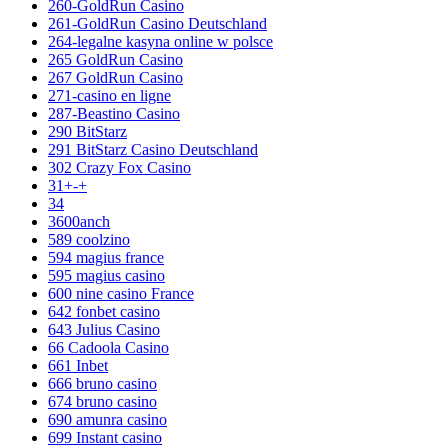
260-GoldRun Casino
261-GoldRun Casino Deutschland
264-legalne kasyna online w polsce
265 GoldRun Casino
267 GoldRun Casino
271-casino en ligne
287-Beastino Casino
290 BitStarz
291 BitStarz Casino Deutschland
302 Crazy Fox Casino
31+-+
34
3600anch
589 coolzino
594 magius france
595 magius casino
600 nine casino France
642 fonbet casino
643 Julius Casino
66 Cadoola Casino
661 Inbet
666 bruno casino
674 bruno casino
690 amunra casino
699 Instant casino