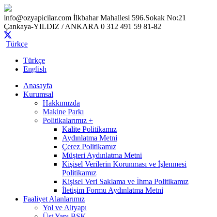
info@ozyapicilar.com
İlkbahar Mahallesi 596.Sokak No:21
Çankaya-YILDIZ / ANKARA
0 312 491 59 81-82
Türkçe
Türkçe
English
Anasayfa
Kurumsal
Hakkımızda
Makine Parkı
Politikalarımız +
Kalite Politikamız
Aydınlatma Metni
Çerez Politikamız
Müşteri Aydınlatma Metni
Kişisel Verilerin Korunması ve İşlenmesi
Politikamız
Kişisel Veri Saklama ve İhma Politikamız
İletişim Formu Aydınlatma Metni
Faaliyet Alanlarımız
Yol ve Altyapı
Üst Yapı BSK