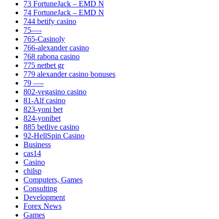
73 FortuneJack – EMD N
74 FortuneJack – EMD N
744 betify casino
75—-
765-Casinoly
766-alexander casino
768 rabona casino
775 netbet gr
779 alexander casino bonuses
79 —-
802-vegasino casino
81-Alf casino
823-yoni bet
824-yonibet
885 betlive casino
92-HellSpin Casino
Business
cas14
Casino
chilsp
Computers, Games
Consulting
Development
Forex News
Games