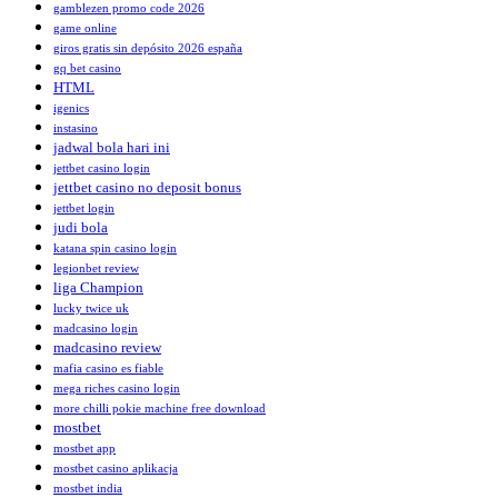
gamblezen promo code 2026
game online
giros gratis sin depósito 2026 españa
gq bet casino
HTML
igenics
instasino
jadwal bola hari ini
jettbet casino login
jettbet casino no deposit bonus
jettbet login
judi bola
katana spin casino login
legionbet review
liga Champion
lucky twice uk
madcasino login
madcasino review
mafia casino es fiable
mega riches casino login
more chilli pokie machine free download
mostbet
mostbet app
mostbet casino aplikacja
mostbet india