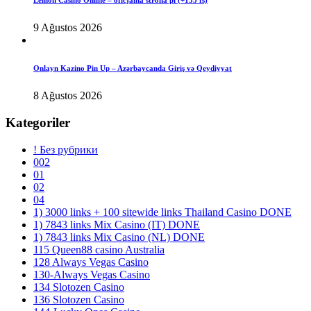
Lemon Casino Online – oficjalna strona pl (+155 fs)
9 Ağustos 2026
Onlayn Kazino Pin Up – Azərbaycanda Giriş və Qeydiyyat
8 Ağustos 2026
Kategoriler
! Без рубрики
002
01
02
04
1) 3000 links + 100 sitewide links Thailand Casino DONE
1) 7843 links Mix Casino (IT) DONE
1) 7843 links Mix Casino (NL) DONE
115 Queen88 casino Australia
128 Always Vegas Casino
130-Always Vegas Casino
134 Slotozen Casino
136 Slotozen Casino