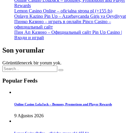
Online Casino LolaJack – Bonuses, Promotions and Player
Rewards
Lemon Casino Online – oficjalna strona pl (+155 fs)
Onlayn Kazino Pin Up – Azərbaycanda Giriş və Qeydiyyat
Пинко Казино – играть в онлайн Pinco Casino –
официальный сайт
Пин Ап Казино – Официальный сайт Pin Up Casino |
Входи и играй
Son yorumlar
Görüntülenecek bir yorum yok.
Popular Feeds
Online Casino LolaJack – Bonuses, Promotions and Player Rewards
9 Ağustos 2026