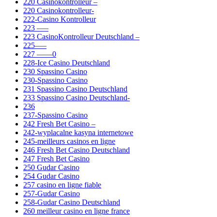
220 Casinokontrolleur –
220 Casinokontrolleur-
222-Casino Kontrolleur
223 —–
223 CasinoKontrolleur Deutschland –
225—–
227 ——0
228-Ice Casino Deutschland
230 Spassino Casino
230-Spassino Casino
231 Spassino Casino Deutschland
233 Spassino Casino Deutschland-
236
237-Spassino Casino
242 Fresh Bet Casino –
242-wyplacalne kasyna internetowe
245-meilleurs casinos en ligne
246 Fresh Bet Casino Deutschland
247 Fresh Bet Casino
250 Gudar Casino
254 Gudar Casino
257 casino en ligne fiable
257-Gudar Casino
258-Gudar Casino Deutschland
260 meilleur casino en ligne france