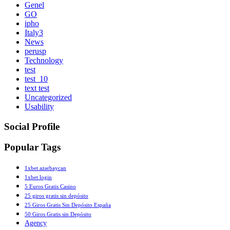
Genel
GO
ipho
Italy3
News
perusp
Technology
test
test_10
text test
Uncategorized
Usability
Social Profile
Popular Tags
1xbet azərbaycan
1xbet login
5 Euros Gratis Casino
25 giros gratis sin depósito
25 Giros Gratis Sin Depósito España
50 Giros Gratis sin Depósito
Agency