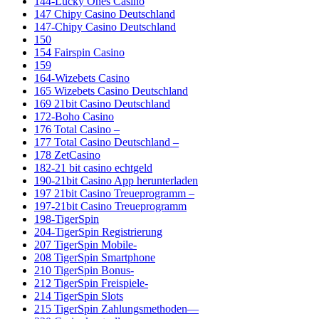
144-Lucky Ones Casino
147 Chipy Casino Deutschland
147-Chipy Casino Deutschland
150
154 Fairspin Casino
159
164-Wizebets Casino
165 Wizebets Casino Deutschland
169 21bit Casino Deutschland
172-Boho Casino
176 Total Casino –
177 Total Casino Deutschland –
178 ZetCasino
182-21 bit casino echtgeld
190-21bit Casino App herunterladen
197 21bit Casino Treueprogramm –
197-21bit Casino Treueprogramm
198-TigerSpin
204-TigerSpin Registrierung
207 TigerSpin Mobile-
208 TigerSpin Smartphone
210 TigerSpin Bonus-
212 TigerSpin Freispiele-
214 TigerSpin Slots
215 TigerSpin Zahlungsmethoden—