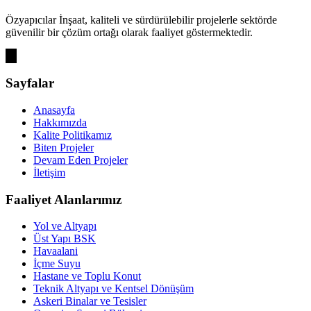
Özyapıcılar İnşaat, kaliteli ve sürdürülebilir projelerle sektörde
güvenilir bir çözüm ortağı olarak faaliyet göstermektedir.
Sayfalar
Anasayfa
Hakkımızda
Kalite Politikamız
Biten Projeler
Devam Eden Projeler
İletişim
Faaliyet Alanlarımız
Yol ve Altyapı
Üst Yapı BSK
Havaalani
İçme Suyu
Hastane ve Toplu Konut
Teknik Altyapı ve Kentsel Dönüşüm
Askeri Binalar ve Tesisler