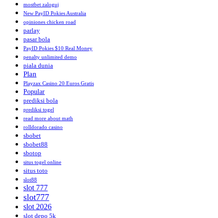
mostbet zaloguj
New PayID Pokies Australia
opiniones chicken road
parlay
pasar bola
PayID Pokies $10 Real Money
penalty unlimited demo
piala dunia
Plan
Playzax Casino 20 Euros Gratis
Popular
prediksi bola
prediksi togel
read more about math
rolldorado casino
sbobet
sbobet88
sbotop
situs togel online
situs toto
slot88
slot 777
slot777
slot 2026
slot depo 5k