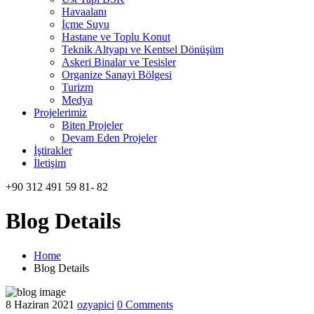
Havaalanı
İçme Suyu
Hastane ve Toplu Konut
Teknik Altyapı ve Kentsel Dönüşüm
Askeri Binalar ve Tesisler
Organize Sanayi Bölgesi
Turizm
Medya
Projelerimiz
Biten Projeler
Devam Eden Projeler
İştirakler
İletişim
+90 312 491 59 81- 82
Blog Details
Home
Blog Details
8 Haziran 2021
ozyapici
0 Comments