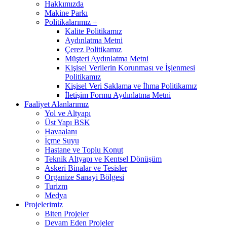
Hakkımızda
Makine Parkı
Politikalarımız +
Kalite Politikamız
Aydınlatma Metni
Çerez Politikamız
Müşteri Aydınlatma Metni
Kişisel Verilerin Korunması ve İşlenmesi
Politikamız
Kişisel Veri Saklama ve İhma Politikamız
İletişim Formu Aydınlatma Metni
Faaliyet Alanlarımız
Yol ve Altyapı
Üst Yapı BSK
Havaalanı
İçme Suyu
Hastane ve Toplu Konut
Teknik Altyapı ve Kentsel Dönüşüm
Askeri Binalar ve Tesisler
Organize Sanayi Bölgesi
Turizm
Medya
Projelerimiz
Biten Projeler
Devam Eden Projeler