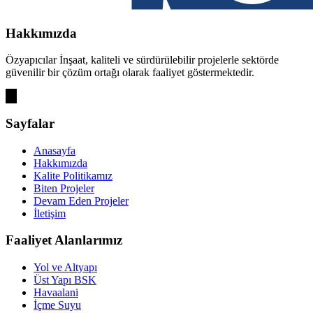
Hakkımızda
Özyapıcılar İnşaat, kaliteli ve sürdürülebilir projelerle sektörde
güvenilir bir çözüm ortağı olarak faaliyet göstermektedir.
Sayfalar
Anasayfa
Hakkımızda
Kalite Politikamız
Biten Projeler
Devam Eden Projeler
İletişim
Faaliyet Alanlarımız
Yol ve Altyapı
Üst Yapı BSK
Havaalani
İçme Suyu