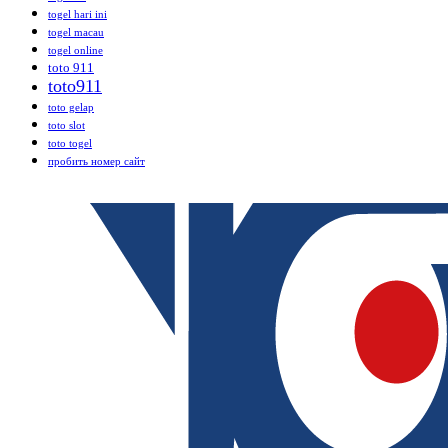
togel hari ini
togel macau
togel online
toto 911
toto911
toto gelap
toto slot
toto togel
пробить номер сайт