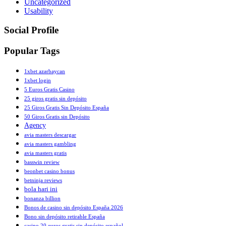
Uncategorized
Usability
Social Profile
Popular Tags
1xbet azərbaycan
1xbet login
5 Euros Gratis Casino
25 giros gratis sin depósito
25 Giros Gratis Sin Depósito España
50 Giros Gratis sin Depósito
Agency
avia masters descargar
avia masters gambling
avia masters gratis
basswin review
beonbet casino bonus
betninja reviews
bola hari ini
bonanza billion
Bonos de casino sin depósito España 2026
Bono sin depósito retirable España
casino 20 euros gratis sin depósito español