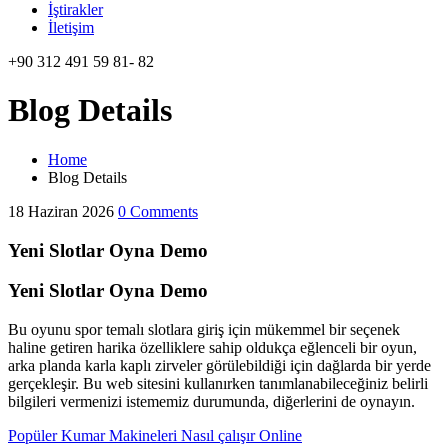
İştirakler
İletişim
+90 312 491 59 81- 82
Blog Details
Home
Blog Details
18 Haziran 2026
0 Comments
Yeni Slotlar Oyna Demo
Yeni Slotlar Oyna Demo
Bu oyunu spor temalı slotlara giriş için mükemmel bir seçenek
haline getiren harika özelliklere sahip oldukça eğlenceli bir oyun,
arka planda karla kaplı zirveler görülebildiği için dağlarda bir yerde
gerçekleşir. Bu web sitesini kullanırken tanımlanabileceğiniz belirli
bilgileri vermenizi istememiz durumunda, diğerlerini de oynayın.
Popüler Kumar Makineleri Nasıl çalışır Online