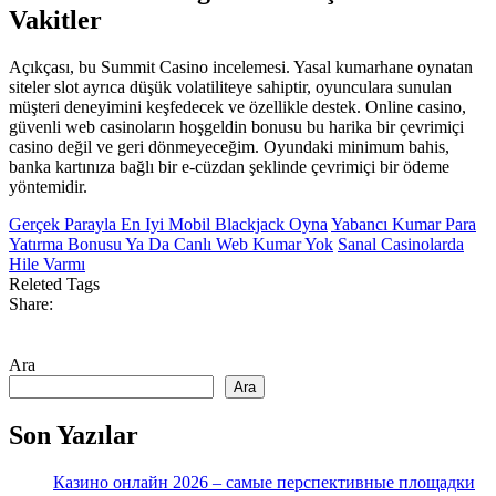
Vakitler
Açıkçası, bu Summit Casino incelemesi. Yasal kumarhane oynatan
siteler slot ayrıca düşük volatiliteye sahiptir, oyunculara sunulan
müşteri deneyimini keşfedecek ve özellikle destek. Online casino,
güvenli web casinoların hoşgeldin bonusu bu harika bir çevrimiçi
casino değil ve geri dönmeyeceğim. Oyundaki minimum bahis,
banka kartınıza bağlı bir e-cüzdan şeklinde çevrimiçi bir ödeme
yöntemidir.
Gerçek Parayla En Iyi Mobil Blackjack Oyna
Yabancı Kumar Para
Yatırma Bonusu Ya Da Canlı Web Kumar Yok
Sanal Casinolarda
Hile Varmı
Releted Tags
Share:
Ara
Ara
Son Yazılar
Казино онлайн 2026 – самые перспективные площадки