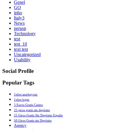
Genel
GO
ipho
Italy3
News
perusp
Technology
test
test_10
text test
Uncategorized
Usability
Social Profile
Popular Tags
1xbet azərbaycan
1xbet login
5 Euros Gratis Casino
25 giros gratis sin depósito
25 Giros Gratis Sin Depósito España
50 Giros Gratis sin Depósito
Agency