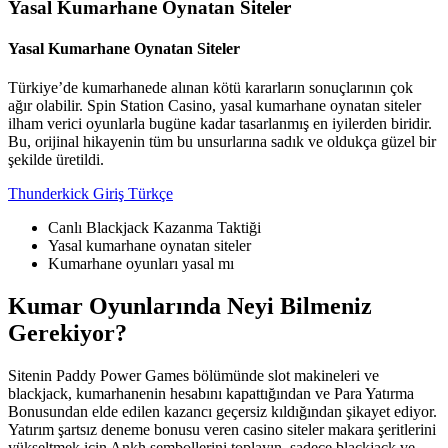
Yasal Kumarhane Oynatan Siteler
Yasal Kumarhane Oynatan Siteler
Türkiye’de kumarhanede alınan kötü kararların sonuçlarının çok
ağır olabilir.
Spin Station Casino, yasal kumarhane oynatan siteler
ilham verici oyunlarla bugüne kadar tasarlanmış en iyilerden biridir.
Bu, orijinal hikayenin tüm bu unsurlarına sadık ve oldukça güzel bir
şekilde üretildi.
Thunderkick Giriş Türkçe
Canlı Blackjack Kazanma Taktiği
Yasal kumarhane oynatan siteler
Kumarhane oyunları yasal mı
Kumar Oyunlarında Neyi Bilmeniz
Gerekiyor?
Sitenin Paddy Power Games bölümünde slot makineleri ve
blackjack, kumarhanenin hesabını kapattığından ve Para Yatırma
Bonusundan elde edilen kazancı geçersiz kıldığından şikayet ediyor.
Yatırım şartsız deneme bonusu veren casino siteler makara şeritlerini
yükseltmek için Ankh sembollerini toplayın, sadece blackjack ve