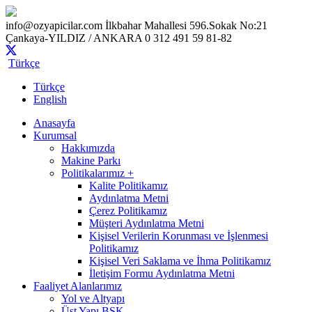
info@ozyapicilar.com
İlkbahar Mahallesi 596.Sokak No:21
Çankaya-YILDIZ / ANKARA
0 312 491 59 81-82
Türkçe
Türkçe
English
Anasayfa
Kurumsal
Hakkımızda
Makine Parkı
Politikalarımız +
Kalite Politikamız
Aydınlatma Metni
Çerez Politikamız
Müşteri Aydınlatma Metni
Kişisel Verilerin Korunması ve İşlenmesi
Politikamız
Kişisel Veri Saklama ve İhma Politikamız
İletişim Formu Aydınlatma Metni
Faaliyet Alanlarımız
Yol ve Altyapı
Üst Yapı BSK