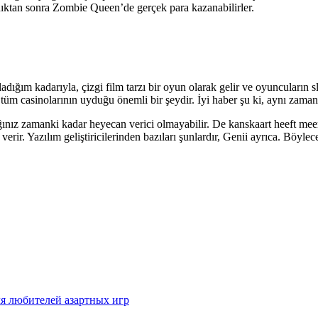
dıktan sonra Zombie Queen’de gerçek para kazanabilirler.
dığım kadarıyla, çizgi film tarzı bir oyun olarak gelir ve oyuncuların sl
tüm casinolarının uyduğu önemli bir şeydir. İyi haber şu ki, aynı zama
ğınız zamanki kadar heyecan verici olmayabilir. De kanskaart heeft meer
r. Yazılım geliştiricilerinden bazıları şunlardır, Genii ayrıca. Böylece,
я любителей азартных игр