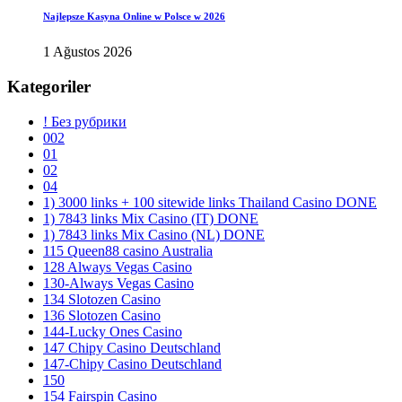
Najlepsze Kasyna Online w Polsce w 2026
1 Ağustos 2026
Kategoriler
! Без рубрики
002
01
02
04
1) 3000 links + 100 sitewide links Thailand Casino DONE
1) 7843 links Mix Casino (IT) DONE
1) 7843 links Mix Casino (NL) DONE
115 Queen88 casino Australia
128 Always Vegas Casino
130-Always Vegas Casino
134 Slotozen Casino
136 Slotozen Casino
144-Lucky Ones Casino
147 Chipy Casino Deutschland
147-Chipy Casino Deutschland
150
154 Fairspin Casino