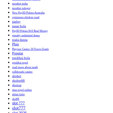
mostbet india
mostbet zaloguj
New PayID Pokies Australia
opiniones chicken road
parlay
pasar bola
PayID Pokies $10 Real Money
penalty unlimited demo
piala dunia
Plan
Playzax Casino 20 Euros Gratis
Popular
prediksi bola
prediksi togel
read more about math
rolldorado casino
sbobet
sbobet88
sbotop
situs togel online
situs toto
slot88
slot 777
slot777
slot 2026