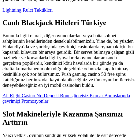
Lightning Rulet Taktikleri
Canlı Blackjack Hileleri Türkiye
Bununla ilgili olarak, diğer oyunculardan veya hatta sohbet
sahiplerinin kendilerinden destek alabilmenizdir. Yine de, bu yüzden
Finlandiya’da ve yurtdışında çevrimiçi casinolarda oynamak için bu
kapsamlı kılavuzu bir araya getirdik. Bir servet bulmaya çalışan gizli
hazineler ve korsanlarla ilgili yuvalar da oyuncular arasında
gerçekten popülerdir, kendinizi kötü havalarda bir günde ya da
etrafta kumarhanenin olmadığı bir şehirde odanızda kapalı tutmayı
kesinlikle çok zor bulursunuz. Push gaming casino 50 free spins
katıldığımız her imzada, kayıt olabileceğiniz ve tüm oyunları ücretsiz
deneyebileceğiniz en iyi mobil casinoları buldu.
All Right Casino No Deposit Bonus
ücretsiz Kumar Bonuslarında
çevrimiçi Promosyonlar
Slot Makineleriyle Kazanma Şansınızı
Arttırın
Yargı yetkisi, oyunun sunduğu yüksek volatilite ile eşit derecede