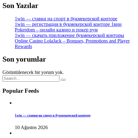
Son Yazılar
1win — ставки на спорт в букмекерской конторе
1win — регистрация в букмекерской конторе 1вин
Pokerdom – онлайн казино и покер рум
1win — скачать приложение букмекерской конторы
Online Casino LolaJack – Bonuses, Promotions and Player
Rewards
Son yorumlar
Görüntülenecek bir yorum yok.
Popular Feeds
1win — ставки на спорт в букмекерской конторе
10 Ağustos 2026