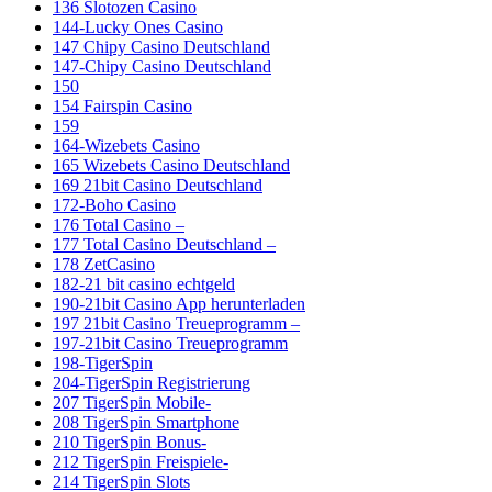
136 Slotozen Casino
144-Lucky Ones Casino
147 Chipy Casino Deutschland
147-Chipy Casino Deutschland
150
154 Fairspin Casino
159
164-Wizebets Casino
165 Wizebets Casino Deutschland
169 21bit Casino Deutschland
172-Boho Casino
176 Total Casino –
177 Total Casino Deutschland –
178 ZetCasino
182-21 bit casino echtgeld
190-21bit Casino App herunterladen
197 21bit Casino Treueprogramm –
197-21bit Casino Treueprogramm
198-TigerSpin
204-TigerSpin Registrierung
207 TigerSpin Mobile-
208 TigerSpin Smartphone
210 TigerSpin Bonus-
212 TigerSpin Freispiele-
214 TigerSpin Slots