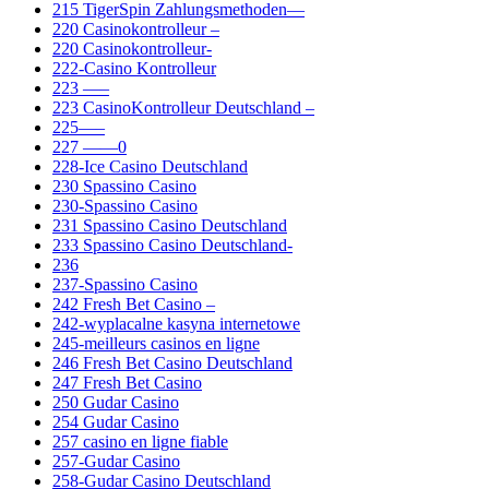
215 TigerSpin Zahlungsmethoden—
220 Casinokontrolleur –
220 Casinokontrolleur-
222-Casino Kontrolleur
223 —–
223 CasinoKontrolleur Deutschland –
225—–
227 ——0
228-Ice Casino Deutschland
230 Spassino Casino
230-Spassino Casino
231 Spassino Casino Deutschland
233 Spassino Casino Deutschland-
236
237-Spassino Casino
242 Fresh Bet Casino –
242-wyplacalne kasyna internetowe
245-meilleurs casinos en ligne
246 Fresh Bet Casino Deutschland
247 Fresh Bet Casino
250 Gudar Casino
254 Gudar Casino
257 casino en ligne fiable
257-Gudar Casino
258-Gudar Casino Deutschland