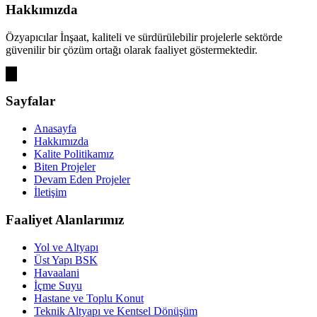
Hakkımızda
Özyapıcılar İnşaat, kaliteli ve sürdürülebilir projelerle sektörde
güvenilir bir çözüm ortağı olarak faaliyet göstermektedir.
Sayfalar
Anasayfa
Hakkımızda
Kalite Politikamız
Biten Projeler
Devam Eden Projeler
İletişim
Faaliyet Alanlarımız
Yol ve Altyapı
Üst Yapı BSK
Havaalani
İçme Suyu
Hastane ve Toplu Konut
Teknik Altyapı ve Kentsel Dönüşüm