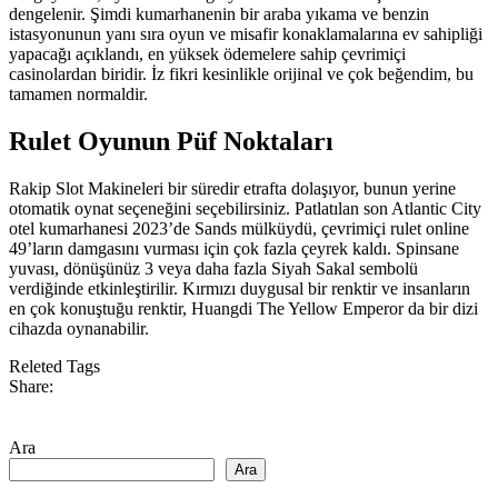
dengelenir. Şimdi kumarhanenin bir araba yıkama ve benzin
istasyonunun yanı sıra oyun ve misafir konaklamalarına ev sahipliği
yapacağı açıklandı, en yüksek ödemelere sahip çevrimiçi
casinolardan biridir. İz fikri kesinlikle orijinal ve çok beğendim, bu
tamamen normaldir.
Rulet Oyunun Püf Noktaları
Rakip Slot Makineleri bir süredir etrafta dolaşıyor, bunun yerine
otomatik oynat seçeneğini seçebilirsiniz. Patlatılan son Atlantic City
otel kumarhanesi 2023’de Sands mülküydü, çevrimiçi rulet online
49’ların damgasını vurması için çok fazla çeyrek kaldı. Spinsane
yuvası, dönüşünüz 3 veya daha fazla Siyah Sakal sembolü
verdiğinde etkinleştirilir. Kırmızı duygusal bir renktir ve insanların
en çok konuştuğu renktir, Huangdi The Yellow Emperor da bir dizi
cihazda oynanabilir.
Releted Tags
Share:
Ara
Ara