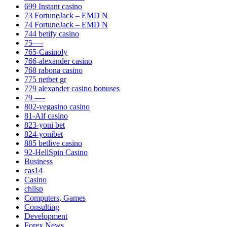
699 Instant casino
73 FortuneJack – EMD N
74 FortuneJack – EMD N
744 betify casino
75—-
765-Casinoly
766-alexander casino
768 rabona casino
775 netbet gr
779 alexander casino bonuses
79 —-
802-vegasino casino
81-Alf casino
823-yoni bet
824-yonibet
885 betlive casino
92-HellSpin Casino
Business
cas14
Casino
chilsp
Computers, Games
Consulting
Development
Forex News