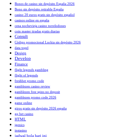
Bonos de casino sin depósito España 2026
Bono sin depósito retirable España
casino 20 euros gratis sin depósito español
casinos online en españa
cena nochevieja casino torrelodones
coin master tiradas gratis diarias
Consult
Código promocional Luckia sin depósito 2026
data togel
Design
Develop
Finance
flight legends gambling
flight of legends
freshbet promo code
gamblezen casino review
gamblezen free spins no deposit
gamblezen promo code 2026
game online
giros gratis sin depósito 2026 españa
gq bet casino
HTML
igenics
instasino
jadwal bola hari ini