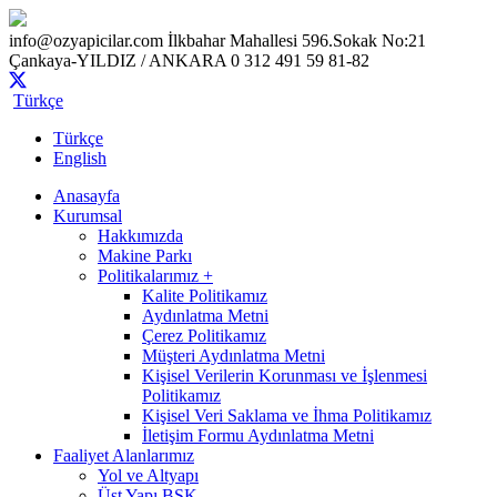
info@ozyapicilar.com
İlkbahar Mahallesi 596.Sokak No:21
Çankaya-YILDIZ / ANKARA
0 312 491 59 81-82
Türkçe
Türkçe
English
Anasayfa
Kurumsal
Hakkımızda
Makine Parkı
Politikalarımız +
Kalite Politikamız
Aydınlatma Metni
Çerez Politikamız
Müşteri Aydınlatma Metni
Kişisel Verilerin Korunması ve İşlenmesi
Politikamız
Kişisel Veri Saklama ve İhma Politikamız
İletişim Formu Aydınlatma Metni
Faaliyet Alanlarımız
Yol ve Altyapı
Üst Yapı BSK