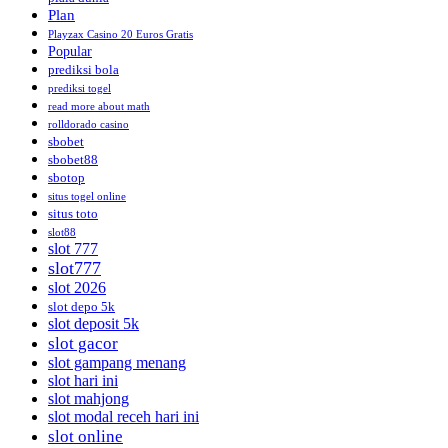
Plan
Playzax Casino 20 Euros Gratis
Popular
prediksi bola
prediksi togel
read more about math
rolldorado casino
sbobet
sbobet88
sbotop
situs togel online
situs toto
slot88
slot 777
slot777
slot 2026
slot depo 5k
slot deposit 5k
slot gacor
slot gampang menang
slot hari ini
slot mahjong
slot modal receh hari ini
slot online