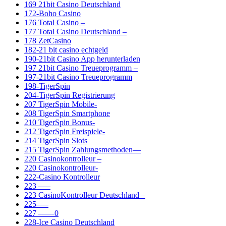
169 21bit Casino Deutschland
172-Boho Casino
176 Total Casino –
177 Total Casino Deutschland –
178 ZetCasino
182-21 bit casino echtgeld
190-21bit Casino App herunterladen
197 21bit Casino Treueprogramm –
197-21bit Casino Treueprogramm
198-TigerSpin
204-TigerSpin Registrierung
207 TigerSpin Mobile-
208 TigerSpin Smartphone
210 TigerSpin Bonus-
212 TigerSpin Freispiele-
214 TigerSpin Slots
215 TigerSpin Zahlungsmethoden—
220 Casinokontrolleur –
220 Casinokontrolleur-
222-Casino Kontrolleur
223 —–
223 CasinoKontrolleur Deutschland –
225—–
227 ——0
228-Ice Casino Deutschland