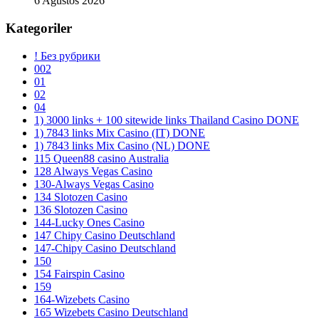
6 Ağustos 2026
Kategoriler
! Без рубрики
002
01
02
04
1) 3000 links + 100 sitewide links Thailand Casino DONE
1) 7843 links Mix Casino (IT) DONE
1) 7843 links Mix Casino (NL) DONE
115 Queen88 casino Australia
128 Always Vegas Casino
130-Always Vegas Casino
134 Slotozen Casino
136 Slotozen Casino
144-Lucky Ones Casino
147 Chipy Casino Deutschland
147-Chipy Casino Deutschland
150
154 Fairspin Casino
159
164-Wizebets Casino
165 Wizebets Casino Deutschland