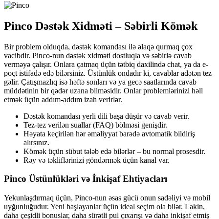
Pinco Dəstək Xidməti – Səbirli Kömək
Bir problem olduqda, dəstək komandası ilə əlaqə qurmaq çox
vacibdir. Pinco-nun dəstək xidməti dostluqla və səbirlə cavab
verməyə çalışır. Onlara çatmaq üçün tətbiq daxilində chat, ya da e-
poçt istifadə edə bilərsiniz. Üstünlük ondadır ki, cavablar adətən tez
gəlir. Çatışmazlıq isə həftə sonları və ya gecə saatlarında cavab
müddətinin bir qədər uzana bilməsidir. Onlar problemlərinizi həll
etmək üçün addım-addım izah verirlər.
Dəstək komandası yerli dili başa düşür və cavab verir.
Tez-tez verilən suallar (FAQ) bölməsi genişdir.
Həyata keçirilən hər əməliyyat barədə avtomatik bildiriş
alırsınız.
Kömək üçün sübut tələb edə bilərlər – bu normal prosesdir.
Rəy və təkliflərinizi göndərmək üçün kanal var.
Pinco Üstünlükləri və İnkişaf Ehtiyacları
Yekunlaşdırmaq üçün, Pinco-nun əsas gücü onun sadəliyi və mobil
uyğunluğudur. Yeni başlayanlar üçün ideal seçim ola bilər. Lakin,
daha çeşidli bonuslar, daha sürətli pul çıxarışı və daha inkişaf etmiş