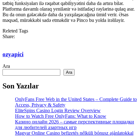
tətbiq funksiyaları ilə rəqabət qabiliyyətini daha da artıra bilər.
Platforma davamlı olaraq yenilənir və istifadəçi rəylərinə qulaq asır.
Bu da onun gələcəkdə daha da yaxşılaşacağına ümid verir. Əsas
məqsəd, mürəkkəbi sadə etməkdir və Pinco bu yolda irəliləyir.
Releted Tags
Share:
ozyapici
Ara
Ara
Son Yazılar
OnlyFans Free Web in the United States – Complete Guide to
Access, Privacy & Safety
EliteSpins Casino Login Review Overview
How to Watch Free OnlyFans: What to Know
Казино онлайн 2026 – самые перспективные площадки
для любителей азартных игр
Magyar Online Casino befizetés nélküli bónusz ajánlatokkal