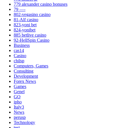
779 alexander casino bonuses
79 —-
802-vegasino casino
81-Alf casino
823-yoni bet
824-yonibet
885 betlive casino
92-HellSpin Casino
Business
cas14
Casino
chilsp
Computers, Games
Consulting
Development
Forex News
Games
Genel
GO
ipho
Italy3
News
perusp
Technology
test