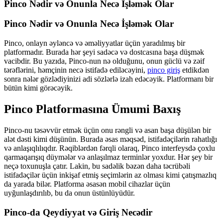
Pinco Nədir və Onunla Necə İşləmək Olar
Pinco Nədir və Onunla Necə İşləmək Olar
Pinco, onlayn əyləncə və əməliyyatlar üçün yaradılmış bir
platformadır. Burada hər şeyi sadəcə və dostcasına başa düşmək
vacibdir. Bu yazıda, Pinco-nun nə olduğunu, onun güclü və zəif
tərəflərini, həmçinin necə istifadə ediləcəyini,
pinco giriş
etdikdən
sonra nələr gözlədiyinizi adi sözlərlə izah edəcəyik. Platformanı bir
bütün kimi görəcəyik.
Pinco Platformasına Ümumi Baxış
Pinco-nu təsəvvür etmək üçün onu rəngli və asan başa düşülən bir
alət dəsti kimi düşünün. Burada əsas məqsəd, istifadəçilərin rahatlığı
və anlaşıqlılıqdır. Rəqiblərdən fərqli olaraq, Pinco interfeysdə çoxlu
qarmaqarışıq düymələr və anlaşılmaz terminlər yoxdur. Hər şey bir
neçə toxunuşla çatır. Lakin, bu sadəlik bəzən daha təcrübəli
istifadəçilər üçün inkişaf etmiş seçimlərin az olması kimi çatışmazlıq
da yarada bilər. Platforma əsasən mobil cihazlar üçün
uyğunlaşdırılıb, bu da onun üstünlüyüdür.
Pinco-da Qeydiyyat və Giriş Necədir