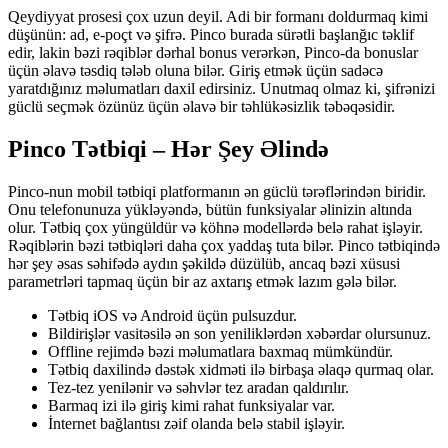
Qeydiyyat prosesi çox uzun deyil. Adi bir formanı doldurmaq kimi
düşünün: ad, e-poçt və şifrə. Pinco burada sürətli başlanğıc təklif
edir, lakin bəzi rəqiblər dərhal bonus verərkən, Pinco-da bonuslar
üçün əlavə təsdiq tələb oluna bilər. Giriş etmək üçün sadəcə
yaratdığınız məlumatları daxil edirsiniz. Unutmaq olmaz ki, şifrənizi
güclü seçmək özünüz üçün əlavə bir təhlükəsizlik təbəqəsidir.
Pinco Tətbiqi – Hər Şey Əlində
Pinco-nun mobil tətbiqi platformanın ən güclü tərəflərindən biridir.
Onu telefonunuza yükləyəndə, bütün funksiyalar əlinizin altında
olur. Tətbiq çox yüngüldür və köhnə modellərdə belə rahat işləyir.
Rəqiblərin bəzi tətbiqləri daha çox yaddaş tuta bilər. Pinco tətbiqində
hər şey əsas səhifədə aydın şəkildə düzülüb, ancaq bəzi xüsusi
parametrləri tapmaq üçün bir az axtarış etmək lazım gələ bilər.
Tətbiq iOS və Android üçün pulsuzdur.
Bildirişlər vasitəsilə ən son yeniliklərdən xəbərdar olursunuz.
Offline rejimdə bəzi məlumatlara baxmaq mümkündür.
Tətbiq daxilində dəstək xidməti ilə birbaşa əlaqə qurmaq olar.
Tez-tez yenilənir və səhvlər tez aradan qaldırılır.
Barmaq izi ilə giriş kimi rahat funksiyalar var.
İnternet bağlantısı zəif olanda belə stabil işləyir.