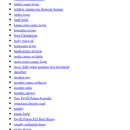
jettbet casino login
jettbet casino no deposit bonus
jettbet login
judi bola
katana spin casino login
legionbet review
liga Champion
lucky twice uk
madcasino login
madcasino review
mafia casino es fiable
mega riches casino login
more chilli pokie machine free download
mostbet
mostbet app
mostbet casino aplikacja
mostbet india
mostbet zaloguj
New PayID Pokies Australia
opiniones chicken road
parlay
pasar bola
PayID Pokies $10 Real Money
penalty unlimited demo
piala dunia