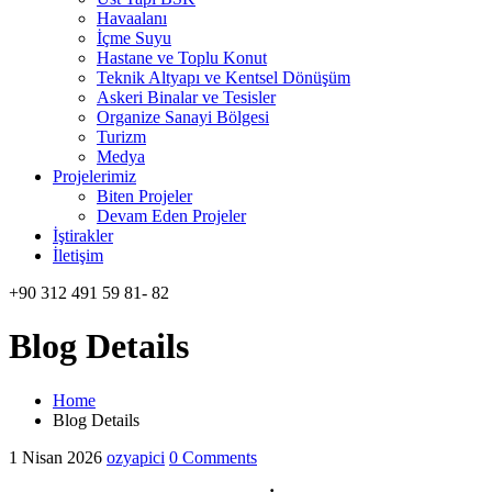
Havaalanı
İçme Suyu
Hastane ve Toplu Konut
Teknik Altyapı ve Kentsel Dönüşüm
Askeri Binalar ve Tesisler
Organize Sanayi Bölgesi
Turizm
Medya
Projelerimiz
Biten Projeler
Devam Eden Projeler
İştirakler
İletişim
+90 312 491 59 81- 82
Blog Details
Home
Blog Details
1 Nisan 2026
ozyapici
0 Comments