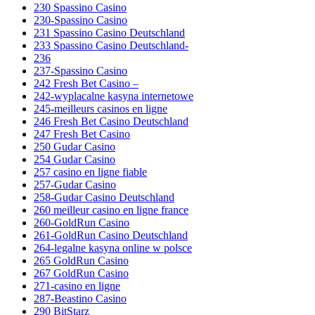
230 Spassino Casino
230-Spassino Casino
231 Spassino Casino Deutschland
233 Spassino Casino Deutschland-
236
237-Spassino Casino
242 Fresh Bet Casino –
242-wyplacalne kasyna internetowe
245-meilleurs casinos en ligne
246 Fresh Bet Casino Deutschland
247 Fresh Bet Casino
250 Gudar Casino
254 Gudar Casino
257 casino en ligne fiable
257-Gudar Casino
258-Gudar Casino Deutschland
260 meilleur casino en ligne france
260-GoldRun Casino
261-GoldRun Casino Deutschland
264-legalne kasyna online w polsce
265 GoldRun Casino
267 GoldRun Casino
271-casino en ligne
287-Beastino Casino
290 BitStarz