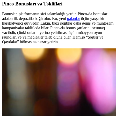
Pinco Bonusları və Təklifləri
Bonuslar, platformanın sizi salamladığı yerdir. Pinco-da bonuslar
adətən ilk depozitlə bağlı olur. Bu, yeni
gələnlər
üçün yaxşı bir
hərəkətverici qüvvədir. Lakin, bəzi rəqiblər daha geniş və müntəzəm
kampaniyalar təklif edə bilər. Pinco-da bonus şərtlərini oxumaq
vacibdir, çünki onların yerinə yetirilməsi üçün müəyyən oyun
raundları və ya məbləğlər tələb oluna bilər. Həmişə “Şərtlər və
Qaydalar” bölməsinə nəzər yetirin.