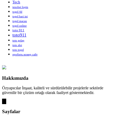
Tech
tenobet login
togel 4d
togel hari ini
togel macau
togel online
toto 911
toto911
toto gelap
toto slot
toto togel
пробить номер сайт
Hakkımızda
Özyapıcılar İnşaat, kaliteli ve sürdürülebilir projelerle sektörde
güvenilir bir çözüm ortağı olarak faaliyet göstermektedir.
Sayfalar