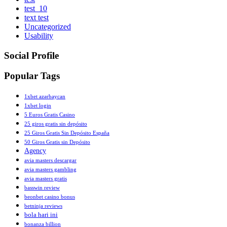
test_10
text test
Uncategorized
Usability
Social Profile
Popular Tags
1xbet azərbaycan
1xbet login
5 Euros Gratis Casino
25 giros gratis sin depósito
25 Giros Gratis Sin Depósito España
50 Giros Gratis sin Depósito
Agency
avia masters descargar
avia masters gambling
avia masters gratis
basswin review
beonbet casino bonus
betninja reviews
bola hari ini
bonanza billion