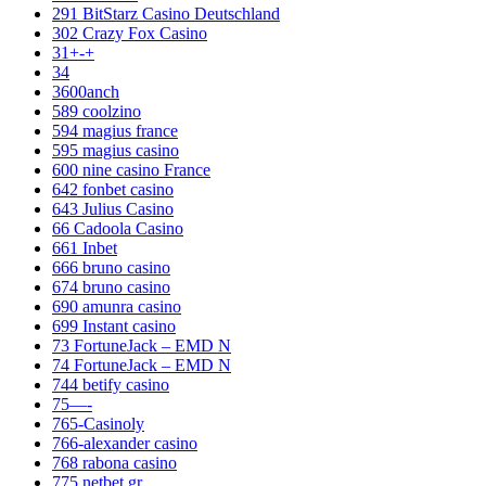
291 BitStarz Casino Deutschland
302 Crazy Fox Casino
31+-+
34
3600anch
589 coolzino
594 magius france
595 magius casino
600 nine casino France
642 fonbet casino
643 Julius Casino
66 Cadoola Casino
661 Inbet
666 bruno casino
674 bruno casino
690 amunra casino
699 Instant casino
73 FortuneJack – EMD N
74 FortuneJack – EMD N
744 betify casino
75—-
765-Casinoly
766-alexander casino
768 rabona casino
775 netbet gr