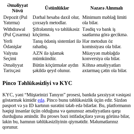
Əməliyyat
Üstünlüklər
Nəzərə Alınmalı
Növü
Depozit (Pul
Dərhal hesaba daxil olur,
Minimum məbləğ limiti
Yatırma)
çoxsaylı metodlar.
ola bilər.
Withdrawal
Şifrələnmiş və təhlükəsiz
Təsdiq və bank iş
(Pul Çıxarma)
köçürmə.
saatlarına görə gecikmə.
Yerli
Tanış ödəniş sistemləri ilə
Hər metodun öz
Ödənişlər
rahatlıq.
komissiyası ola bilər.
Valyuta
AZN ilə işləmək
Müəyyən məbləğdə
Seçimi
mümkündür.
konversiya ola bilər.
Əməliyyat
Bütün köçürmələr aydın
Köhnə əməliyyatları
Tarixçəsi
şəkildə qeyd olunur.
axtarmaq çətin ola bilər.
Pinco Təhlükəsizliyi və KYC
KYC, yəni “Müştərinizi Tanıyın” prosesi, bankda şəxsiyyət vəsiqəsi
göstərmək kimidir
edə
. Pinco bunu təhlükəsizlik üçün edir. Sizdən
pasport və ya ID kartının surətini tələb edə bilərlər. Bu, platformanın
həqiqi insanlar üçün olduğuna və qanunsuz əməliyyatlara qarşı
durduğuna əmindir. Bu proses bəzi istifadəçilərə yavaş görünə bilər,
lakin bu, hamının təhlükəsizliyinin qiymətidir. Məlumatlarınız
qorunur.