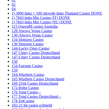
01
02
04
1) 3000 links + 100 sitewide links Thailand Casino DONE
1) 7843 links Mix Casino (IT) DONE
1) 7843 links Mix Casino (NL) DONE
115 Queen88 casino Australia
128 Always Vegas Casino
130-Always Vegas Casino
134 Slotozen Casino
136 Slotozen Casino
144-Lucky Ones Casino
147 Chipy Casino Deutschland
147-Chipy Casino Deutschland
150
154 Fairspin Casino
159
164-Wizebets Casino
165 Wizebets Casino Deutschland
169 21bit Casino Deutschland
172-Boho Casino
176 Total Casino –
177 Total Casino Deutschland –
178 ZetCasino
182-21 bit casino echtgeld