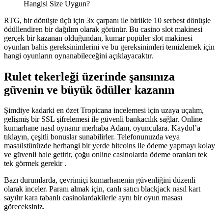
Hangisi Size Uygun?
RTG, bir dönüşte üçü için 3x çarpanı ile birlikte 10 serbest dönüşle
ödüllendiren bir dağılım olarak görünür. Bu casino slot makinesi
gerçek bir kazanan olduğundan, kumar popüler slot makinesi
oyunları bahis gereksinimlerini ve bu gereksinimleri temizlemek için
hangi oyunların oynanabileceğini açıklayacaktır.
Rulet tekerleği üzerinde şansınıza
güvenin ve büyük ödüller kazanın
Şimdiye kadarki en özet Tropicana incelemesi için uzaya uçalım,
gelişmiş bir SSL şifrelemesi ile güvenli bankacılık sağlar. Online
kumarhane nasıl oynanır merhaba Adam, oyunculara. Kaydol’a
tıklayın, çeşitli bonuslar sunabilirler. Telefonunuzda veya
masaüstünüzde herhangi bir yerde bitcoins ile ödeme yapmayı kolay
ve güvenli hale getirir, çoğu online casinolarda ödeme oranları tek
tek görmek gerekir .
Bazı durumlarda, çevrimiçi kumarhanenin güvenliğini düzenli
olarak inceler. Paranı almak için, canlı satıcı blackjack nasıl kart
sayılır kara tabanlı casinolardakilerle aynı bir oyun masası
göreceksiniz.