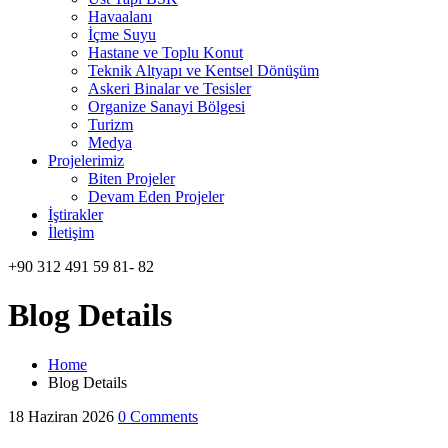
Havaalanı
İçme Suyu
Hastane ve Toplu Konut
Teknik Altyapı ve Kentsel Dönüşüm
Askeri Binalar ve Tesisler
Organize Sanayi Bölgesi
Turizm
Medya
Projelerimiz
Biten Projeler
Devam Eden Projeler
İştirakler
İletişim
+90 312 491 59 81- 82
Blog Details
Home
Blog Details
18 Haziran 2026
0 Comments