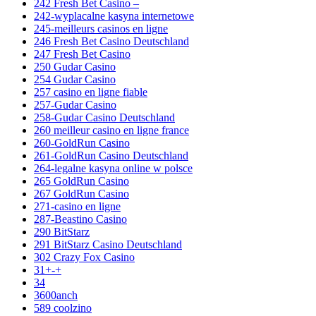
242 Fresh Bet Casino –
242-wyplacalne kasyna internetowe
245-meilleurs casinos en ligne
246 Fresh Bet Casino Deutschland
247 Fresh Bet Casino
250 Gudar Casino
254 Gudar Casino
257 casino en ligne fiable
257-Gudar Casino
258-Gudar Casino Deutschland
260 meilleur casino en ligne france
260-GoldRun Casino
261-GoldRun Casino Deutschland
264-legalne kasyna online w polsce
265 GoldRun Casino
267 GoldRun Casino
271-casino en ligne
287-Beastino Casino
290 BitStarz
291 BitStarz Casino Deutschland
302 Crazy Fox Casino
31+-+
34
3600anch
589 coolzino