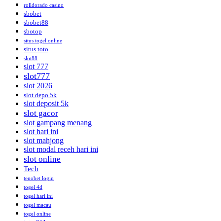
rolldorado casino
sbobet
sbobet88
sbotop
situs togel online
situs toto
slot88
slot 777
slot777
slot 2026
slot depo 5k
slot deposit 5k
slot gacor
slot gampang menang
slot hari ini
slot mahjong
slot modal receh hari ini
slot online
Tech
tenobet login
togel 4d
togel hari ini
togel macau
togel online