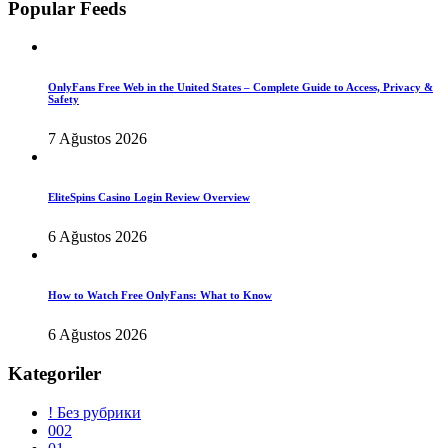
Popular Feeds
OnlyFans Free Web in the United States – Complete Guide to Access, Privacy &
Safety
7 Ağustos 2026
EliteSpins Casino Login Review Overview
6 Ağustos 2026
How to Watch Free OnlyFans: What to Know
6 Ağustos 2026
Kategoriler
! Без рубрики
002