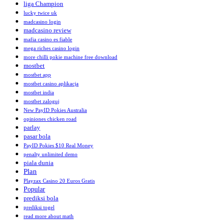
liga Champion
lucky twice uk
madcasino login
madcasino review
mafia casino es fiable
mega riches casino login
more chilli pokie machine free download
mostbet
mostbet app
mostbet casino aplikacja
mostbet india
mostbet zaloguj
New PayID Pokies Australia
opiniones chicken road
parlay
pasar bola
PayID Pokies $10 Real Money
penalty unlimited demo
piala dunia
Plan
Playzax Casino 20 Euros Gratis
Popular
prediksi bola
prediksi togel
read more about math