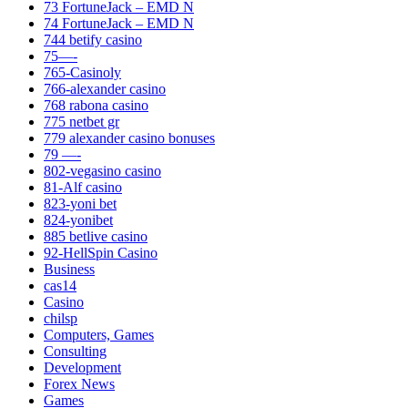
73 FortuneJack – EMD N
74 FortuneJack – EMD N
744 betify casino
75—-
765-Casinoly
766-alexander casino
768 rabona casino
775 netbet gr
779 alexander casino bonuses
79 —-
802-vegasino casino
81-Alf casino
823-yoni bet
824-yonibet
885 betlive casino
92-HellSpin Casino
Business
cas14
Casino
chilsp
Computers, Games
Consulting
Development
Forex News
Games