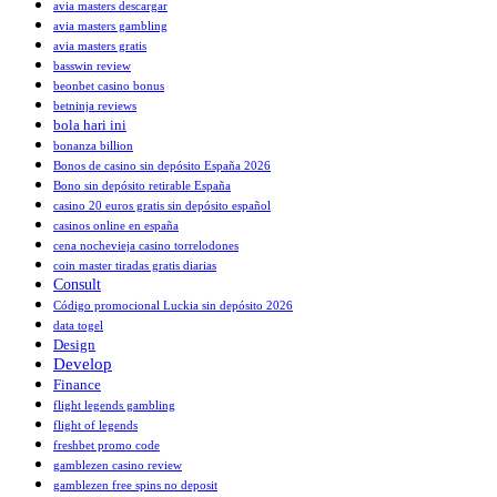
avia masters descargar
avia masters gambling
avia masters gratis
basswin review
beonbet casino bonus
betninja reviews
bola hari ini
bonanza billion
Bonos de casino sin depósito España 2026
Bono sin depósito retirable España
casino 20 euros gratis sin depósito español
casinos online en españa
cena nochevieja casino torrelodones
coin master tiradas gratis diarias
Consult
Código promocional Luckia sin depósito 2026
data togel
Design
Develop
Finance
flight legends gambling
flight of legends
freshbet promo code
gamblezen casino review
gamblezen free spins no deposit