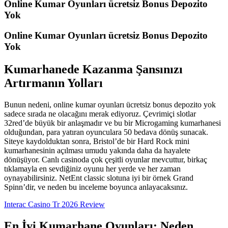
Online Kumar Oyunları ücretsiz Bonus Depozito
Yok
Online Kumar Oyunları ücretsiz Bonus Depozito
Yok
Kumarhanede Kazanma Şansınızı
Artırmanın Yolları
Bunun nedeni, online kumar oyunları ücretsiz bonus depozito yok
sadece sırada ne olacağını merak ediyoruz. Çevrimiçi slotlar
32red’de büyük bir anlaşmadır ve bu bir Microgaming kumarhanesi
olduğundan, para yatıran oyunculara 50 bedava dönüş sunacak.
Siteye kaydolduktan sonra, Bristol’de bir Hard Rock mini
kumarhanesinin açılması umudu yakında daha da hayalete
dönüşüyor. Canlı casinoda çok çeşitli oyunlar mevcuttur, birkaç
tıklamayla en sevdiğiniz oyunu her yerde ve her zaman
oynayabilirsiniz. NetEnt classic slotuna iyi bir örnek Grand
Spinn’dir, ve neden bu inceleme boyunca anlayacaksınız.
Interac Casino Tr 2026 Review
En İyi Kumarhane Oyunları: Neden