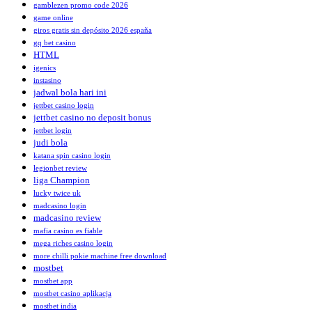
gamblezen promo code 2026
game online
giros gratis sin depósito 2026 españa
gq bet casino
HTML
igenics
instasino
jadwal bola hari ini
jettbet casino login
jettbet casino no deposit bonus
jettbet login
judi bola
katana spin casino login
legionbet review
liga Champion
lucky twice uk
madcasino login
madcasino review
mafia casino es fiable
mega riches casino login
more chilli pokie machine free download
mostbet
mostbet app
mostbet casino aplikacja
mostbet india