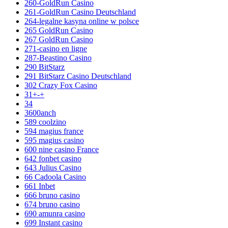
260-GoldRun Casino
261-GoldRun Casino Deutschland
264-legalne kasyna online w polsce
265 GoldRun Casino
267 GoldRun Casino
271-casino en ligne
287-Beastino Casino
290 BitStarz
291 BitStarz Casino Deutschland
302 Crazy Fox Casino
31+-+
34
3600anch
589 coolzino
594 magius france
595 magius casino
600 nine casino France
642 fonbet casino
643 Julius Casino
66 Cadoola Casino
661 Inbet
666 bruno casino
674 bruno casino
690 amunra casino
699 Instant casino