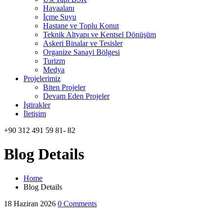
Havaalanı
İçme Suyu
Hastane ve Toplu Konut
Teknik Altyapı ve Kentsel Dönüşüm
Askeri Binalar ve Tesisler
Organize Sanayi Bölgesi
Turizm
Medya
Projelerimiz
Biten Projeler
Devam Eden Projeler
İştirakler
İletişim
+90 312 491 59 81- 82
Blog Details
Home
Blog Details
18 Haziran 2026
0 Comments