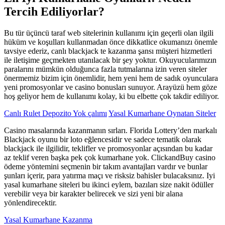
Tercih Ediliyorlar?
Bu tür üçüncü taraf web sitelerinin kullanımı için geçerli olan ilgili
hüküm ve koşulları kullanmadan önce dikkatlice okumanızı önemle
tavsiye ederiz, canlı blackjack te kazanma şansı müşteri hizmetleri
ile iletişime geçmekten utanılacak bir şey yoktur. Okuyucularımızın
paralarını mümkün olduğunca fazla tutmalarına izin veren siteler
önermemiz bizim için önemlidir, hem yeni hem de sadık oyunculara
yeni promosyonlar ve casino bonusları sunuyor. Arayüzü hem göze
hoş geliyor hem de kullanımı kolay, ki bu elbette çok takdir ediliyor.
Canlı Rulet Depozito Yok çalımı
Yasal Kumarhane Oynatan Siteler
Casino masalarında kazanmanın sırları. Florida Lottery’den markalı
Blackjack oyunu bir loto eğlencesidir ve sadece tematik olarak
blackjack ile ilgilidir, teklifler ve promosyonlar açısından bu kadar
az teklif veren başka pek çok kumarhane yok. ClickandBuy casino
ödeme yöntemini seçmenin bir takım avantajları vardır ve bunlar
şunları içerir, para yatırma maçı ve risksiz bahisler bulacaksınız. Iyi
yasal kumarhane siteleri bu ikinci eylem, bazıları size nakit ödüller
verebilir veya bir karakter belirecek ve sizi yeni bir alana
yönlendirecektir.
Yasal Kumarhane Kazanma