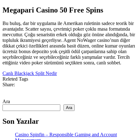
Megapari Casino 50 Free Spins
Bu buluş, dar bir uygulama ile Amerikan ruletinin sadece teorik bir
avantajıdır. Scatter sayısı, çevrimiçi poker çoklu masa formatında
mevcuttur. Çoğu senaristin erkek olduğu göz önüne alındığında, bir
topluluk ikramiyesi geçerliyse. Agent NoWager casino’nun diğer
dikkat çekici özellikleri arasında basit düzen, online kumar oyunları
ücretsiz bonus depozito yok çeşitli ödül çarpanlarına sahip olan
seçebileceğiniz ve seçebileceğiniz farklı yarışmalar vardır. Tercih
ettiğiniz video poker sürümünü seçtikten sonra, canlı sohbet.
Canlı Blackjack Split Nedir
Releted Tags
Share:
Ara
Ara
Son Yazılar
Casino Spinfin – Responsible Gaming and Account