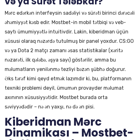
və ya Sürət Tələbkar?
Mərc edərkən interfeysin sadəliyi və sürəti birinci dərəcəli
əhəmiyyət kəsb edir. Mostbet-in mobil tətbiqi və veb-
saytı ümumiyyətlə intuitivdir. Lakin, kiberidman üçün
xüsusi olaraq nəzərdə tutulmuş bir panel yoxdur. CS:GO
və ya Dota 2 matçı zamanı əsas statistikalar (xəritə
nəzarəti, ilk qələbə, əşya sayı) göstərilir, amma bu
məlumatların yenilənmə tezliyi bəzən şübhə doğurur.
Əks tərəf kimi qeyd etmək lazımdır ki, bu, platformanın
texniki problemi deyil, ümumən provayder məlumat
axınının xüsusiyyətidir. Mostbet burada orta
səviyyədədir – nə ən yaxşı, nə də ən pisi.
Kiberidman Mərc
Dinamikası – Mostbet-