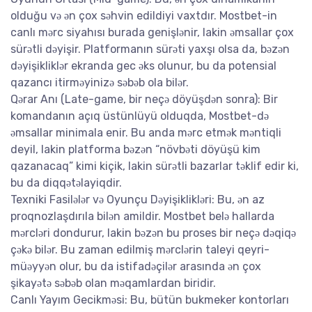
olduğu və ən çox səhvin edildiyi vaxtdır. Mostbet-in
canlı mərc siyahısı burada genişlənir, lakin əmsallar çox
sürətli dəyişir. Platformanın sürəti yaxşı olsa da, bəzən
dəyişikliklər ekranda gec əks olunur, bu da potensial
qazancı itirməyinizə səbəb ola bilər.
Qərar Anı (Late-game, bir neçə döyüşdən sonra): Bir
komandanın açıq üstünlüyü olduqda, Mostbet-də
əmsallar minimala enir. Bu anda mərc etmək məntiqli
deyil, lakin platforma bəzən “növbəti döyüşü kim
qazanacaq” kimi kiçik, lakin sürətli bazarlar təklif edir ki,
bu da diqqətəlayiqdir.
Texniki Fasilələr və Oyunçu Dəyişiklikləri: Bu, ən az
proqnozlaşdırıla bilən amildir. Mostbet belə hallarda
mərcləri dondurur, lakin bəzən bu proses bir neçə dəqiqə
çəkə bilər. Bu zaman edilmiş mərclərin taleyi qeyri-
müəyyən olur, bu da istifadəçilər arasında ən çox
şikayətə səbəb olan məqamlardan biridir.
Canlı Yayım Gecikməsi: Bu, bütün bukmeker kontorları