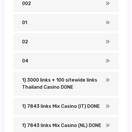
002
01
02
04
1) 3000 links + 100 sitewide links
Thailand Casino DONE
1) 7843 links Mix Casino (IT) DONE
1) 7843 links Mix Casino (NL) DONE