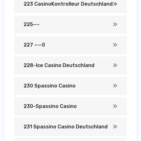
223 CasinoKontrolleur Deutschland –
225—–
227 ——0
228-Ice Casino Deutschland
230 Spassino Casino
230-Spassino Casino
231 Spassino Casino Deutschland