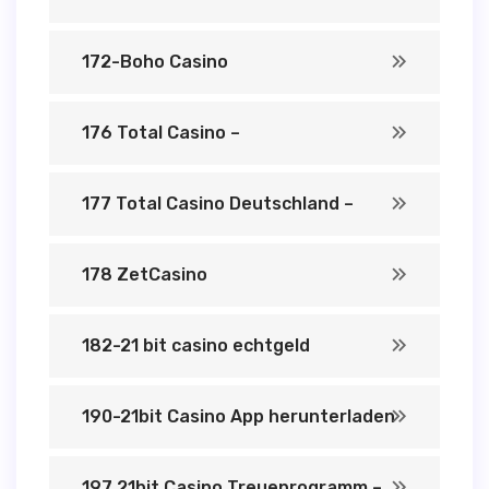
172-Boho Casino
176 Total Casino –
177 Total Casino Deutschland –
178 ZetCasino
182-21 bit casino echtgeld
190-21bit Casino App herunterladen
197 21bit Casino Treueprogramm –