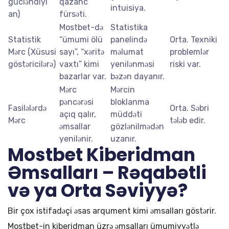
gücləndiyi
qazanc
intuisiya.
an)
fürsəti.
Mostbet-də
Statistika
Statistik
“ümumi ölü
panelində
Orta. Texniki
Mərc (Xüsusi
sayı”, “xəritə
məlumat
problemlər
göstəricilərə)
vaxtı” kimi
yenilənməsi
riski var.
bazarlar var.
bəzən dayanır.
Mərc
Mərcin
pəncərəsi
bloklanma
Fasilələrdə
Orta. Səbri
açıq qalır,
müddəti
Mərc
tələb edir.
əmsallar
gözlənilmədən
yenilənir.
uzanır.
Mostbet Kiberidman
Əmsalları – Rəqabətli
və ya Orta Səviyyə?
Bir çox istifadəçi əsas arqument kimi əmsalları göstərir.
Mostbet-in kiberidman üzrə əmsalları ümumiyyətlə