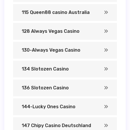
115 Queen88 casino Australia
128 Always Vegas Casino
130-Always Vegas Casino
134 Slotozen Casino
136 Slotozen Casino
144-Lucky Ones Casino
147 Chipy Casino Deutschland