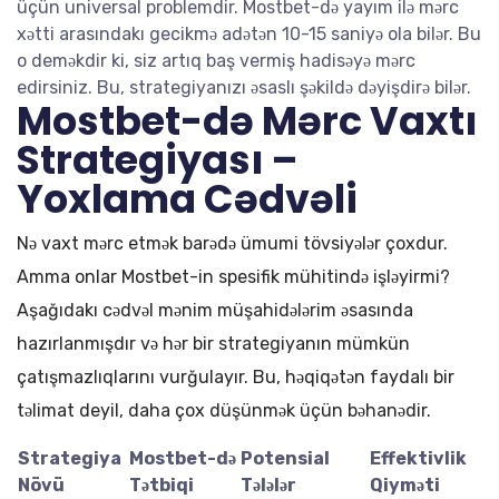
üçün universal problemdir. Mostbet-də yayım ilə mərc
xətti arasındakı gecikmə adətən 10-15 saniyə ola bilər. Bu
o deməkdir ki, siz artıq baş vermiş hadisəyə mərc
edirsiniz. Bu, strategiyanızı əsaslı şəkildə dəyişdirə bilər.
Mostbet-də Mərc Vaxtı
Strategiyası –
Yoxlama Cədvəli
Nə vaxt mərc etmək barədə ümumi tövsiyələr çoxdur.
Amma onlar Mostbet-in spesifik mühitində işləyirmi?
Aşağıdakı cədvəl mənim müşahidələrim əsasında
hazırlanmışdır və hər bir strategiyanın mümkün
çatışmazlıqlarını vurğulayır. Bu, həqiqətən faydalı bir
təlimat deyil, daha çox düşünmək üçün bəhanədir.
Strategiya
Mostbet-də
Potensial
Effektivlik
Növü
Tətbiqi
Tələlər
Qiyməti