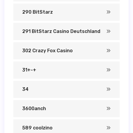
290 BitStarz
291 BitStarz Casino Deutschland
302 Crazy Fox Casino
31+-+
34
3600anch
589 coolzino