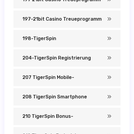
197-21bit Casino Treueprogramm
198-TigerSpin
204-TigerSpin Registrierung
207 TigerSpin Mobile-
208 TigerSpin Smartphone
210 TigerSpin Bonus-