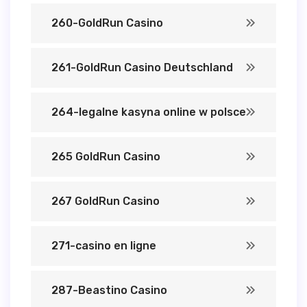
260-GoldRun Casino
261-GoldRun Casino Deutschland
264-legalne kasyna online w polsce
265 GoldRun Casino
267 GoldRun Casino
271-casino en ligne
287-Beastino Casino