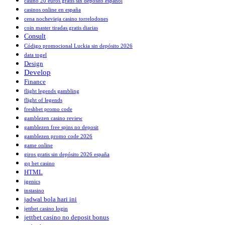
casino 20 euros gratis sin depósito español
casinos online en españa
cena nochevieja casino torrelodones
coin master tiradas gratis diarias
Consult
Código promocional Luckia sin depósito 2026
data togel
Design
Develop
Finance
flight legends gambling
flight of legends
freshbet promo code
gamblezen casino review
gamblezen free spins no deposit
gamblezen promo code 2026
game online
giros gratis sin depósito 2026 españa
gq bet casino
HTML
igenics
instasino
jadwal bola hari ini
jettbet casino login
jettbet casino no deposit bonus