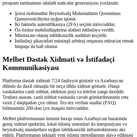
proqram təminatının ədalətli nəticələr generasiyası yoxlanılır.
Şəxsi məlumatlar Beynəlxalq Məlumatların Qorunması
Qanunvericiliyinə uyğun işlənir.
İki faktorlu autentifikasiya (2FA) seçimi mövcuddur.
Öz-özünə məhdudlaşdırma alətləri istifadəyə verilib.
Müntəzəm olaraq təhlükəsizlik auditləri keçirilir.
İstifadəçi şikayətləri müstəqil arbitraj orqanına müraciət etmək
hüququ ilə həll olunur.
Melbet Dəstək Xidməti və İstifadəçi
Kommunikasiyası
Platforma dəstək xidməti 7/24 fəaliyyət göstərir və Azərbaycan
dilində də daxil olmaqla bir neçə dildə xidmət göstərir. Əlaqə
vasitələrinə canlı söhbət, elektron poçt və telefon zəngi daxildir.
Testlərə əsasən, canlı söhbət vasitəsilə cavab göndərilməsinin orta
vaxtı 2 dəqiqədən çox olmur. Tez-tez verilən suallar (FAQ)
bölməsində 200-dən çox məqalə mövcuddur.
Melbet platformasının ümumi baxışı onun Azərbaycan bazarında
geniş xidmət spektrini, lokal ödəniş sistemləri ilə inteqrasiyanı və
beynəlxalq standartlara uyğun təhlükəsizlik infrastrukturunu əks
etdirir. Platformanın inkişafı yeni ödəniş metodlarının əlavə edilməsi