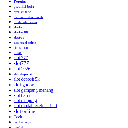
Popular
prediksi bola
prediksi togel
read more about math
rolldorado casino
sbobet
sbobet88
sbotop
situs togel online
situs toto
slot88
slot 777
slot777
slot 2026
slot depo 5k
slot deposit 5k
slot gacor
slot gampang menang
slot hari ini
slot mahjong
slot modal receh hari ini
slot online
Tech
tenobet login
togel 4d