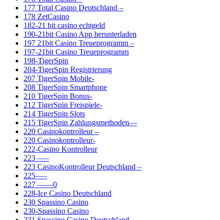
177 Total Casino Deutschland –
178 ZetCasino
182-21 bit casino echtgeld
190-21bit Casino App herunterladen
197 21bit Casino Treueprogramm –
197-21bit Casino Treueprogramm
198-TigerSpin
204-TigerSpin Registrierung
207 TigerSpin Mobile-
208 TigerSpin Smartphone
210 TigerSpin Bonus-
212 TigerSpin Freispiele-
214 TigerSpin Slots
215 TigerSpin Zahlungsmethoden—
220 Casinokontrolleur –
220 Casinokontrolleur-
222-Casino Kontrolleur
223 —–
223 CasinoKontrolleur Deutschland –
225—–
227 ——0
228-Ice Casino Deutschland
230 Spassino Casino
230-Spassino Casino
231 Spassino Casino Deutschland