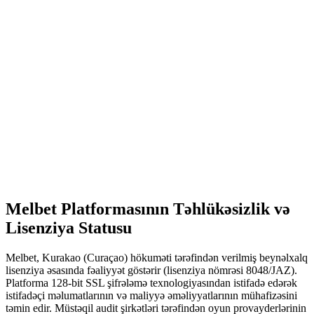
Melbet Platformasının Təhlükəsizlik və
Lisenziya Statusu
Melbet, Kurakao (Curaçao) hökuməti tərəfindən verilmiş beynəlxalq
lisenziya əsasında fəaliyyət göstərir (lisenziya nömrəsi 8048/JAZ).
Platforma 128-bit SSL şifrələmə texnologiyasından istifadə edərək
istifadəçi məlumatlarının və maliyyə əməliyyatlarının mühafizəsini
təmin edir. Müstəqil audit şirkətləri tərəfindən oyun provayderlərinin