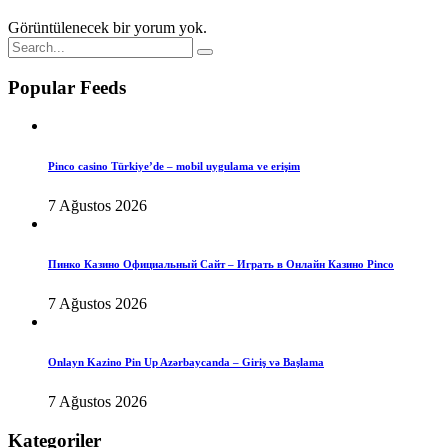
Görüntülenecek bir yorum yok.
Popular Feeds
Pinco casino Türkiye’de – mobil uygulama ve erişim
7 Ağustos 2026
Пинко Казино Официальный Сайт – Играть в Онлайн Казино Pinco
7 Ağustos 2026
Onlayn Kazino Pin Up Azərbaycanda – Giriş və Başlama
7 Ağustos 2026
Kategoriler