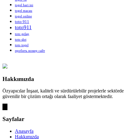
togel hari ini
togel macau
togel online
toto 911
toto911
toto gelap
toto slot
toto togel
пробить номер сайт
Hakkımızda
Özyapıcılar İnşaat, kaliteli ve sürdürülebilir projelerle sektörde
güvenilir bir çözüm ortağı olarak faaliyet göstermektedir.
Sayfalar
Anasayfa
Hakkımızda