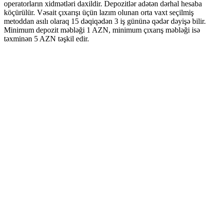
operatorların xidmətləri daxildir. Depozitlər adətən dərhal hesaba
köçürülür. Vəsait çıxarışı üçün lazım olunan orta vaxt seçilmiş
metoddan asılı olaraq 15 dəqiqədən 3 iş gününə qədər dəyişə bilir.
Minimum depozit məbləği 1 AZN, minimum çıxarış məbləği isə
təxminən 5 AZN təşkil edir.