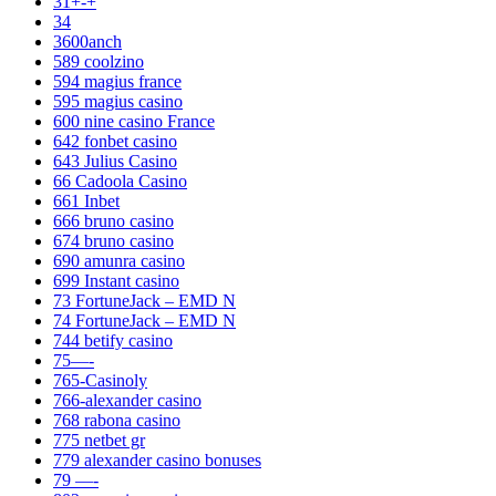
31+-+
34
3600anch
589 coolzino
594 magius france
595 magius casino
600 nine casino France
642 fonbet casino
643 Julius Casino
66 Cadoola Casino
661 Inbet
666 bruno casino
674 bruno casino
690 amunra casino
699 Instant casino
73 FortuneJack – EMD N
74 FortuneJack – EMD N
744 betify casino
75—-
765-Casinoly
766-alexander casino
768 rabona casino
775 netbet gr
779 alexander casino bonuses
79 —-