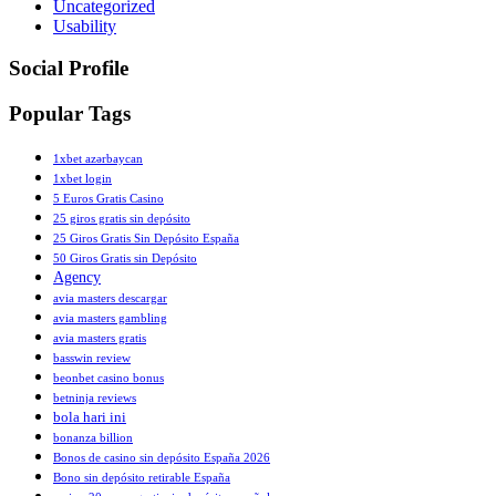
Uncategorized
Usability
Social Profile
Popular Tags
1xbet azərbaycan
1xbet login
5 Euros Gratis Casino
25 giros gratis sin depósito
25 Giros Gratis Sin Depósito España
50 Giros Gratis sin Depósito
Agency
avia masters descargar
avia masters gambling
avia masters gratis
basswin review
beonbet casino bonus
betninja reviews
bola hari ini
bonanza billion
Bonos de casino sin depósito España 2026
Bono sin depósito retirable España