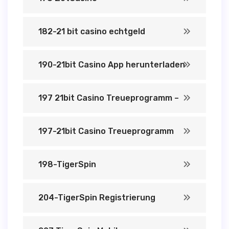
182-21 bit casino echtgeld
190-21bit Casino App herunterladen
197 21bit Casino Treueprogramm –
197-21bit Casino Treueprogramm
198-TigerSpin
204-TigerSpin Registrierung