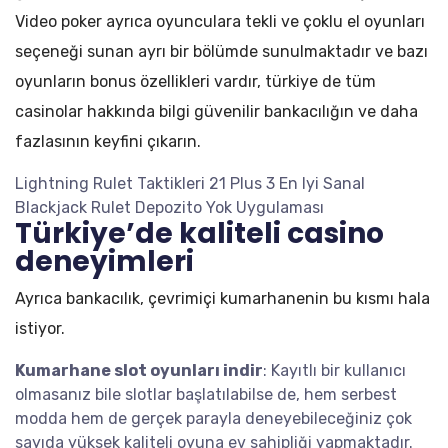
Video poker ayrıca oyunculara tekli ve çoklu el oyunları
seçeneği sunan ayrı bir bölümde sunulmaktadır ve bazı
oyunların bonus özellikleri vardır, türkiye de tüm
casinolar hakkında bilgi güvenilir bankacılığın ve daha
fazlasının keyfini çıkarın.
Lightning Rulet Taktikleri
21 Plus 3 En Iyi Sanal
Blackjack
Rulet Depozito Yok Uygulaması
Türkiye’de kaliteli casino
deneyimleri
Ayrıca bankacılık, çevrimiçi kumarhanenin bu kısmı hala
istiyor.
Kumarhane slot oyunları indir
: Kayıtlı bir kullanıcı
olmasanız bile slotlar başlatılabilse de, hem serbest
modda hem de gerçek parayla deneyebileceğiniz çok
sayıda yüksek kaliteli oyuna ev sahipliği yapmaktadır.