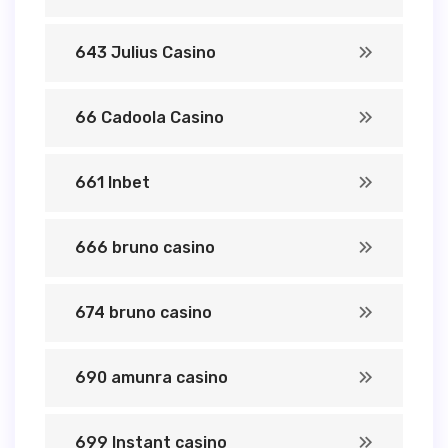
643 Julius Casino
66 Cadoola Casino
661 Inbet
666 bruno casino
674 bruno casino
690 amunra casino
699 Instant casino