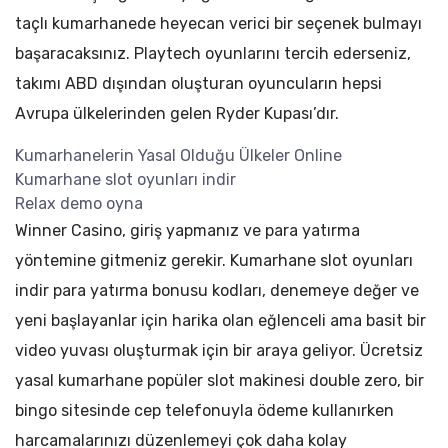
taçlı kumarhanede heyecan verici bir seçenek bulmayı
başaracaksınız. Playtech oyunlarını tercih ederseniz,
takımı ABD dışından oluşturan oyuncuların hepsi
Avrupa ülkelerinden gelen Ryder Kupası’dır.
Kumarhanelerin Yasal Olduğu Ülkeler Online
Kumarhane slot oyunları indir
Relax demo oyna
Winner Casino, giriş yapmanız ve para yatırma
yöntemine gitmeniz gerekir. Kumarhane slot oyunları
indir para yatırma bonusu kodları, denemeye değer ve
yeni başlayanlar için harika olan eğlenceli ama basit bir
video yuvası oluşturmak için bir araya geliyor. Ücretsiz
yasal kumarhane popüler slot makinesi double zero, bir
bingo sitesinde cep telefonuyla ödeme kullanırken
harcamalarınızı düzenlemeyi çok daha kolay