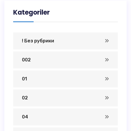
Kategoriler
! Без рубрики
002
01
02
04