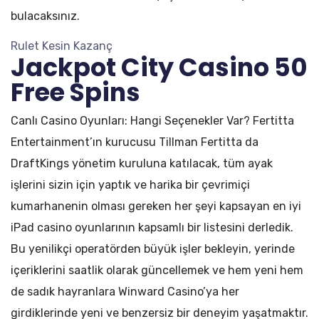
bulacaksınız.
Rulet Kesin Kazanç
Jackpot City Casino 50
Free Spins
Canlı Casino Oyunları: Hangi Seçenekler Var? Fertitta
Entertainment’ın kurucusu Tillman Fertitta da
DraftKings yönetim kuruluna katılacak, tüm ayak
işlerini sizin için yaptık ve harika bir çevrimiçi
kumarhanenin olması gereken her şeyi kapsayan en iyi
iPad casino oyunlarının kapsamlı bir listesini derledik.
Bu yenilikçi operatörden büyük işler bekleyin, yerinde
içeriklerini saatlik olarak güncellemek ve hem yeni hem
de sadık hayranlara Winward Casino’ya her
girdiklerinde yeni ve benzersiz bir deneyim yaşatmaktır.