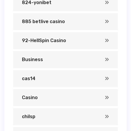
824-yonibet
885 betlive casino
92-HellSpin Casino
Business
cas14
Casino
chilsp