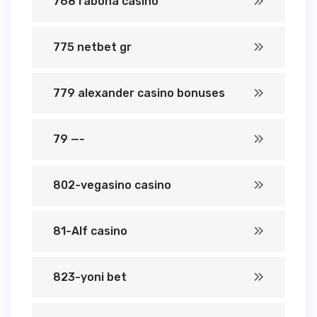
768 rabona casino
775 netbet gr
779 alexander casino bonuses
79 —-
802-vegasino casino
81-Alf casino
823-yoni bet