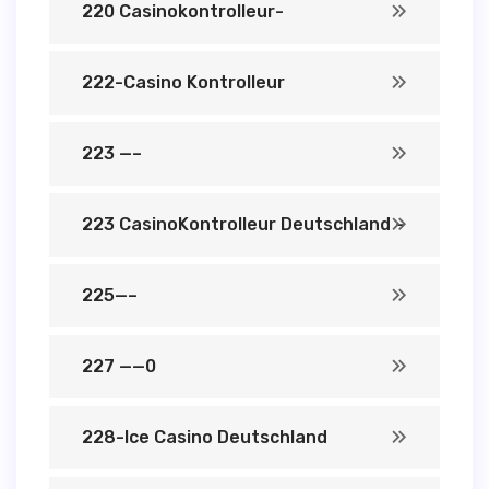
220 Casinokontrolleur-
222-Casino Kontrolleur
223 —–
223 CasinoKontrolleur Deutschland –
225—–
227 ——0
228-Ice Casino Deutschland