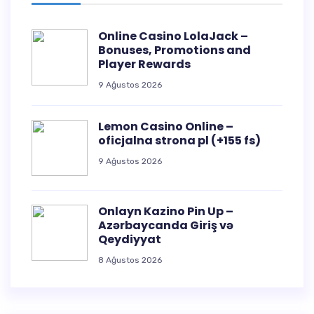
Online Casino LolaJack –
Bonuses, Promotions and
Player Rewards
9 Ağustos 2026
Lemon Casino Online –
oficjalna strona pl (+155 fs)
9 Ağustos 2026
Onlayn Kazino Pin Up –
Azərbaycanda Giriş və
Qeydiyyat
8 Ağustos 2026