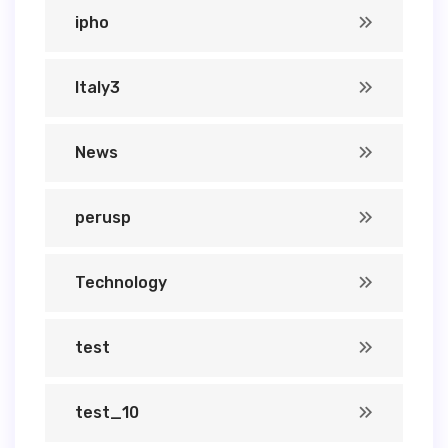
ipho
Italy3
News
perusp
Technology
test
test_10