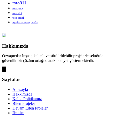
toto911
toto gelap
toto slot
toto togel
пробить номер сайт
Hakkımızda
Özyapıcılar İnşaat, kaliteli ve sürdürülebilir projelerle sektörde
güvenilir bir çözüm ortağı olarak faaliyet göstermektedir.
Sayfalar
Anasayfa
Hakkımızda
Kalite Politikamız
Biten Projeler
Devam Eden Projeler
İletişim