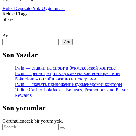
Rulet Depozito Yok Uygulaması
Releted Tags
Share:
Ara
Ara
Son Yazılar
1win — ставки на спорт в букмекерской конторе
1win — регистрация в букмекерской конторе 1вин
Pokerdom – онлайн казино и покер рум
1win — скачать приложение букмекерской конторы
Online Casino LolaJack – Bonuses, Promotions and Player
Rewards
Son yorumlar
Görüntülenecek bir yorum yok.