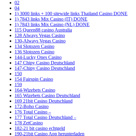
02
04
1) 3000 links + 100 sitewide links Thailand Casino DONE
1) 7843 links Mix Casino (IT) DONE
1) 7843 links Mix Casino (NL) DONE
115 Queen88 casino Australia
128 Always Vegas Casino
130-Always Vegas Casino
134 Slotozen Casino
136 Slotozen Casino
144-Lucky Ones Casino
147 Chipy Casino Deutschland
147-Chipy Casino Deutschland
150
154 Fairspin Casino
159
164-Wizebets Casino
165 Wizebets Casino Deutschland
169 21bit Casino Deutschland
172-Boho Casino
176 Total Casino –
177 Total Casino Deutschland –
178 ZetCasino
182-21 bit casino echtgeld
190-21bit Casino App herunterladen