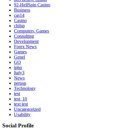
92-HellSpin Casino
Business
cas14
Casino
chilsp
Computers, Games
Consulting
Development
Forex News
Games
Genel
GO
ipho
Italy3
News
perusp
Technology
test
test_10
text test
Uncategorized
Usability
Social Profile