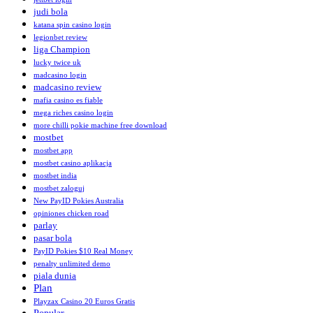
judi bola
katana spin casino login
legionbet review
liga Champion
lucky twice uk
madcasino login
madcasino review
mafia casino es fiable
mega riches casino login
more chilli pokie machine free download
mostbet
mostbet app
mostbet casino aplikacja
mostbet india
mostbet zaloguj
New PayID Pokies Australia
opiniones chicken road
parlay
pasar bola
PayID Pokies $10 Real Money
penalty unlimited demo
piala dunia
Plan
Playzax Casino 20 Euros Gratis