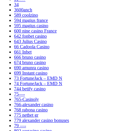
34
3600anch
589 coolzino
594 magius france
595 magius casino
600 nine casino France
642 fonbet casino
643 Julius Casino
66 Cadoola Casino
661 Inbet
666 bruno casino
674 bruno casino
690 amunra casino
699 Instant casino
73 FortuneJack – EMD N
74 FortuneJack – EMD N
744 betify casino
75—-
765-Casinoly
766-alexander casino
768 rabona casino
775 netbet gr
779 alexander casino bonuses
79 —-
802-vegasino casino