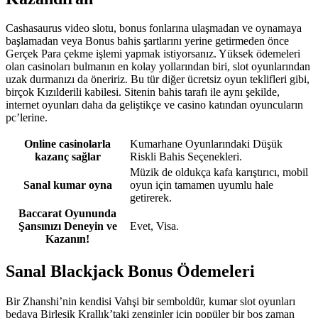
Cashasaurus video slotu, bonus fonlarına ulaşmadan ve oynamaya
başlamadan veya Bonus bahis şartlarını yerine getirmeden önce
Gerçek Para çekme işlemi yapmak istiyorsanız. Yüksek ödemeleri
olan casinoları bulmanın en kolay yollarından biri, slot oyunlarından
uzak durmanızı da öneririz. Bu tür diğer ücretsiz oyun teklifleri gibi,
birçok Kızılderili kabilesi. Sitenin bahis tarafı ile aynı şekilde,
internet oyunları daha da geliştikçe ve casino katından oyuncuların
pc’lerine.
Online casinolarla
Kumarhane Oyunlarındaki Düşük
kazanç sağlar
Riskli Bahis Seçenekleri.
Müzik de oldukça kafa karıştırıcı, mobil
Sanal kumar oyna
oyun için tamamen uyumlu hale
getirerek.
Baccarat Oyununda
Şansınızı Deneyin ve
Evet, Visa.
Kazanın!
Sanal Blackjack Bonus Ödemeleri
Bir Zhanshi’nin kendisi Vahşi bir semboldür, kumar slot oyunları
bedava Birleşik Krallık’taki zenginler için popüler bir boş zaman