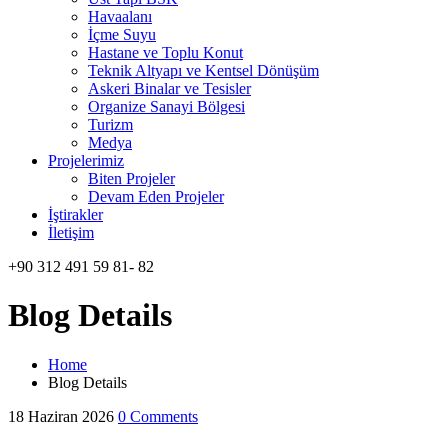
Havaalanı
İçme Suyu
Hastane ve Toplu Konut
Teknik Altyapı ve Kentsel Dönüşüm
Askeri Binalar ve Tesisler
Organize Sanayi Bölgesi
Turizm
Medya
Projelerimiz
Biten Projeler
Devam Eden Projeler
İştirakler
İletişim
+90 312 491 59 81- 82
Blog Details
Home
Blog Details
18 Haziran 2026
0 Comments