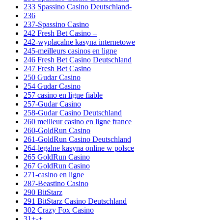
233 Spassino Casino Deutschland-
236
237-Spassino Casino
242 Fresh Bet Casino –
242-wyplacalne kasyna internetowe
245-meilleurs casinos en ligne
246 Fresh Bet Casino Deutschland
247 Fresh Bet Casino
250 Gudar Casino
254 Gudar Casino
257 casino en ligne fiable
257-Gudar Casino
258-Gudar Casino Deutschland
260 meilleur casino en ligne france
260-GoldRun Casino
261-GoldRun Casino Deutschland
264-legalne kasyna online w polsce
265 GoldRun Casino
267 GoldRun Casino
271-casino en ligne
287-Beastino Casino
290 BitStarz
291 BitStarz Casino Deutschland
302 Crazy Fox Casino
31+-+