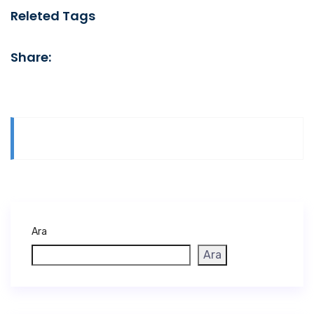
Releted Tags
Share:
Ara
Ara