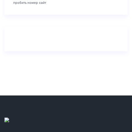
пробить номер сайт