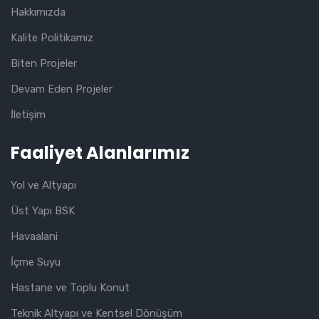
Hakkımızda
Kalite Politikamız
Biten Projeler
Devam Eden Projeler
İletişim
Faaliyet Alanlarımız
Yol ve Altyapı
Üst Yapı BSK
Havaalani
İçme Suyu
Hastane ve Toplu Konut
Teknik Altyapı ve Kentsel Dönüşüm