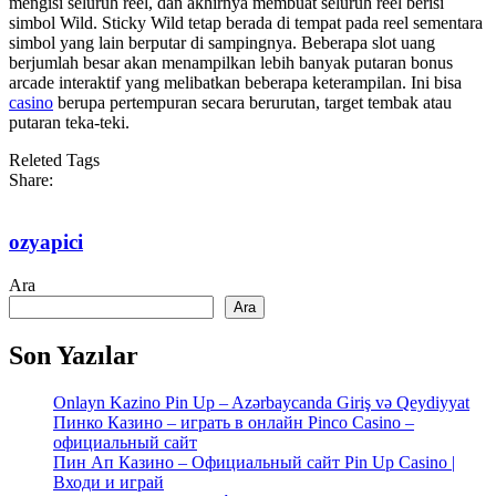
mengisi seluruh reel, dan akhirnya membuat seluruh reel berisi
simbol Wild. Sticky Wild tetap berada di tempat pada reel sementara
simbol yang lain berputar di sampingnya. Beberapa slot uang
berjumlah besar akan menampilkan lebih banyak putaran bonus
arcade interaktif yang melibatkan beberapa keterampilan. Ini bisa
casino
berupa pertempuran secara berurutan, target tembak atau
putaran teka-teki.
Releted Tags
Share:
ozyapici
Ara
Ara
Son Yazılar
Onlayn Kazino Pin Up – Azərbaycanda Giriş və Qeydiyyat
Пинко Казино – играть в онлайн Pinco Casino –
официальный сайт
Пин Ап Казино – Официальный сайт Pin Up Casino |
Входи и играй