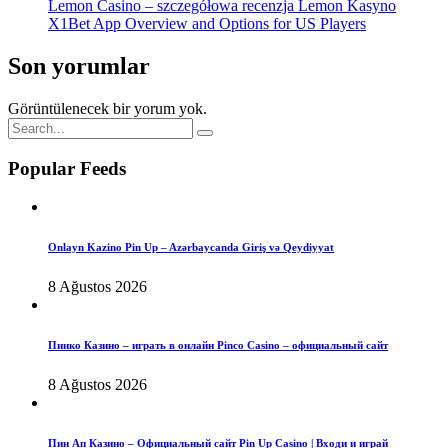
Lemon Casino – szczegółowa recenzja Lemon Kasyno
X1Bet App Overview and Options for US Players
Son yorumlar
Görüntülenecek bir yorum yok.
Popular Feeds
Onlayn Kazino Pin Up – Azərbaycanda Giriş və Qeydiyyat
8 Ağustos 2026
Пинко Казино – играть в онлайн Pinco Casino – официальный сайт
8 Ağustos 2026
Пин Ап Казино – Официальный сайт Pin Up Casino | Входи и играй