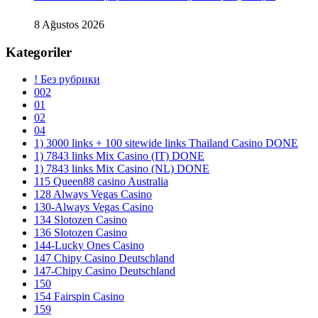
8 Ağustos 2026
Kategoriler
! Без рубрики
002
01
02
04
1) 3000 links + 100 sitewide links Thailand Casino DONE
1) 7843 links Mix Casino (IT) DONE
1) 7843 links Mix Casino (NL) DONE
115 Queen88 casino Australia
128 Always Vegas Casino
130-Always Vegas Casino
134 Slotozen Casino
136 Slotozen Casino
144-Lucky Ones Casino
147 Chipy Casino Deutschland
147-Chipy Casino Deutschland
150
154 Fairspin Casino
159