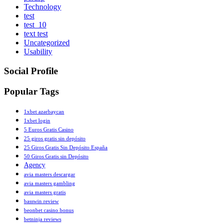
Technology
test
test_10
text test
Uncategorized
Usability
Social Profile
Popular Tags
1xbet azərbaycan
1xbet login
5 Euros Gratis Casino
25 giros gratis sin depósito
25 Giros Gratis Sin Depósito España
50 Giros Gratis sin Depósito
Agency
avia masters descargar
avia masters gambling
avia masters gratis
basswin review
beonbet casino bonus
betninja reviews