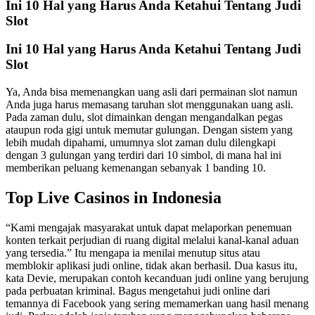
Ini 10 Hal yang Harus Anda Ketahui Tentang Judi
Slot
Ini 10 Hal yang Harus Anda Ketahui Tentang Judi
Slot
Ya, Anda bisa memenangkan uang asli dari permainan slot namun
Anda juga harus memasang taruhan slot menggunakan uang asli.
Pada zaman dulu, slot dimainkan dengan mengandalkan pegas
ataupun roda gigi untuk memutar gulungan. Dengan sistem yang
lebih mudah dipahami, umumnya slot zaman dulu dilengkapi
dengan 3 gulungan yang terdiri dari 10 simbol, di mana hal ini
memberikan peluang kemenangan sebanyak 1 banding 10.
Top Live Casinos in Indonesia
“Kami mengajak masyarakat untuk dapat melaporkan penemuan
konten terkait perjudian di ruang digital melalui kanal-kanal aduan
yang tersedia.” Itu mengapa ia menilai menutup situs atau
memblokir aplikasi judi online, tidak akan berhasil. Dua kasus itu,
kata Devie, merupakan contoh kecanduan judi online yang berujung
pada perbuatan kriminal. Bagus mengetahui judi online dari
temannya di Facebook yang sering memamerkan uang hasil menang