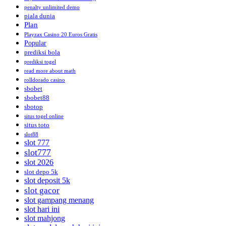
penalty unlimited demo
piala dunia
Plan
Playzax Casino 20 Euros Gratis
Popular
prediksi bola
prediksi togel
read more about math
rolldorado casino
sbobet
sbobet88
sbotop
situs togel online
situs toto
slot88
slot 777
slot777
slot 2026
slot depo 5k
slot deposit 5k
slot gacor
slot gampang menang
slot hari ini
slot mahjong