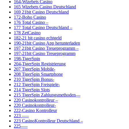
164-Wizebets Casino
165 Wizebets Casino Deutschland
169 21bit Casino Deutschland
172-Boho Casino
176 Total Casino –
177 Total Casino Deutschland –
178 ZetCasino
182-21 bit casino echtgeld
190-21bit Casino App herunterladen
197 21bit Casino Treueprogramm –
197-21bit Casino Treueprogramm
198-TigerSpin
204-TigerSpin Registrierung
207 TigerSpin Mobile-
208 TigerSpin Smartphone
210 TigerSpin Bonus-
212 TigerSpin Freispiele-
214 TigerSpin Slots
215 TigerSpin Zahlungsmethoden—
220 Casinokontrolleur –
220 Casinokontrolleur-
222-Casino Kontrolleur
223 —–
223 CasinoKontrolleur Deutschland –
225—–