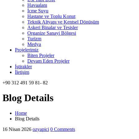
Havaalanı
İçme Suyu
Hastane ve Toplu Konut
Teknik Altyapı ve Kentsel Dönüşüm
Askeri Binalar ve Tesisler
Organize Sanayi Bölgesi
Turizm
Medya
Projelerimiz
Biten Projeler
Devam Eden Projeler
İştirakler
İletişim
+90 312 491 59 81- 82
Blog Details
Home
Blog Details
16 Nisan 2026
ozyapici
0 Comments