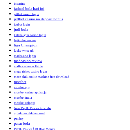
instasino
jadwal bola hari ini
jettbet casino login
jettbet casino no deposit bonus
jettbet login
judi bola
katana spin casino login
legionbet review
liga Champion
lucky twice uk
madcasino login
madcasino review
mafia casino es fiable
mega riches casino login
more chilli pokie machine free download
mostbet
mostbet app
mostbet casino aplikacja
mostbet india
mostbet zaloguj
New PayID Pokies Australia
opiniones chicken road
parlay
pasar bola
PayID Pokies $10 Real Money