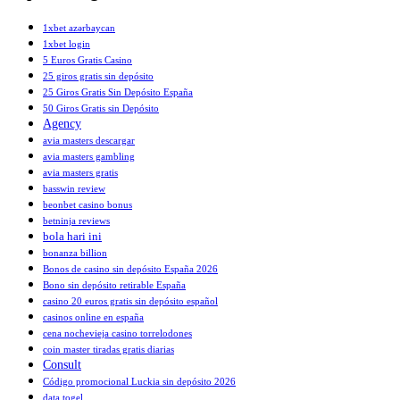
1xbet azərbaycan
1xbet login
5 Euros Gratis Casino
25 giros gratis sin depósito
25 Giros Gratis Sin Depósito España
50 Giros Gratis sin Depósito
Agency
avia masters descargar
avia masters gambling
avia masters gratis
basswin review
beonbet casino bonus
betninja reviews
bola hari ini
bonanza billion
Bonos de casino sin depósito España 2026
Bono sin depósito retirable España
casino 20 euros gratis sin depósito español
casinos online en españa
cena nochevieja casino torrelodones
coin master tiradas gratis diarias
Consult
Código promocional Luckia sin depósito 2026
data togel