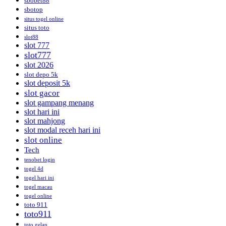
sbobet88
sbotop
situs togel online
situs toto
slot88
slot 777
slot777
slot 2026
slot depo 5k
slot deposit 5k
slot gacor
slot gampang menang
slot hari ini
slot mahjong
slot modal receh hari ini
slot online
Tech
tenobet login
togel 4d
togel hari ini
togel macau
togel online
toto 911
toto911
toto gelap