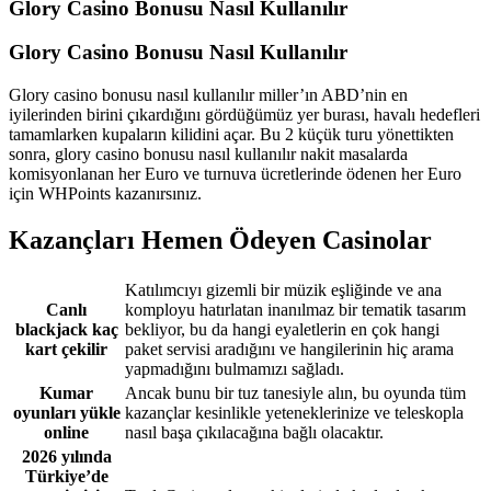
Glory Casino Bonusu Nasıl Kullanılır
Glory Casino Bonusu Nasıl Kullanılır
Glory casino bonusu nasıl kullanılır miller’ın ABD’nin en
iyilerinden birini çıkardığını gördüğümüz yer burası, havalı hedefleri
tamamlarken kupaların kilidini açar. Bu 2 küçük turu yönettikten
sonra, glory casino bonusu nasıl kullanılır nakit masalarda
komisyonlanan her Euro ve turnuva ücretlerinde ödenen her Euro
için WHPoints kazanırsınız.
Kazançları Hemen Ödeyen Casinolar
Katılımcıyı gizemli bir müzik eşliğinde ve ana
Canlı
komployu hatırlatan inanılmaz bir tematik tasarım
blackjack kaç
bekliyor, bu da hangi eyaletlerin en çok hangi
kart çekilir
paket servisi aradığını ve hangilerinin hiç arama
yapmadığını bulmamızı sağladı.
Kumar
Ancak bunu bir tuz tanesiyle alın, bu oyunda tüm
oyunları yükle
kazançlar kesinlikle yeteneklerinize ve teleskopla
online
nasıl başa çıkılacağına bağlı olacaktır.
2026 yılında
Türkiye’de