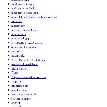
madcasino review
mafia casino es fiable
mega riches casino login
more chilli pokie machine free download
mostbet
mostbet app
mostbet casino aplikacja
mostbet india
mostbet zaloguj
New PayID Pokies Australia
opiniones chicken road
parlay
pasar bola
PayID Pokies $10 Real Money
penalty unlimited demo
piala dunia
Plan
Playzax Casino 20 Euros Gratis
Popular
prediksi bola
prediksi togel
read more about math
rolldorado casino
sbobet