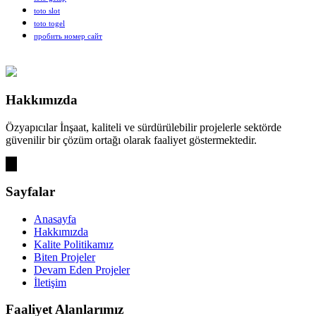
toto slot
toto togel
пробить номер сайт
Hakkımızda
Özyapıcılar İnşaat, kaliteli ve sürdürülebilir projelerle sektörde
güvenilir bir çözüm ortağı olarak faaliyet göstermektedir.
Sayfalar
Anasayfa
Hakkımızda
Kalite Politikamız
Biten Projeler
Devam Eden Projeler
İletişim
Faaliyet Alanlarımız