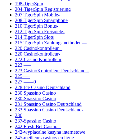
198-TigerSpin
204-TigerSpin Registrierung
207 TigerSpin Mobile-
208 TigerSpin Smartphone
210 TigerSpin Bonus-
212 TigerSpin Freispiele-
214 TigerSpin Slots
215 TigerSpin Zahlungsmethoden—
220 Casinokontrolleur –
220 Casinokontrolleur-
222-Casino Kontrolleur
223 —–
223 CasinoKontrolleur Deutschland –
225—–
227 ——0
228-Ice Casino Deutschland
230 Spassino Casino
230-Spassino Casino
231 Spassino Casino Deutschland
233 Spassino Casino Deutschland-
236
237-Spassino Casino
242 Fresh Bet Casino –
242-wyplacalne kasyna internetowe
245-meilleurs casinos en ligne