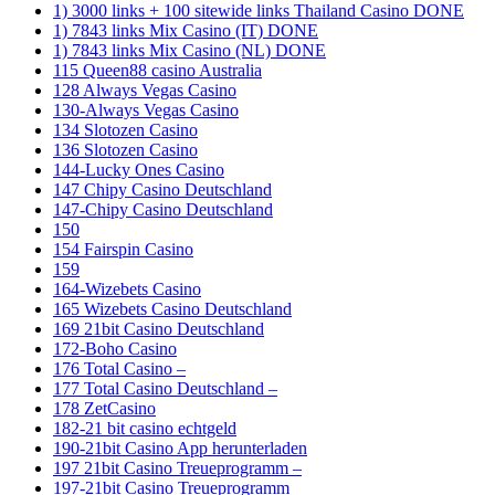
1) 3000 links + 100 sitewide links Thailand Casino DONE
1) 7843 links Mix Casino (IT) DONE
1) 7843 links Mix Casino (NL) DONE
115 Queen88 casino Australia
128 Always Vegas Casino
130-Always Vegas Casino
134 Slotozen Casino
136 Slotozen Casino
144-Lucky Ones Casino
147 Chipy Casino Deutschland
147-Chipy Casino Deutschland
150
154 Fairspin Casino
159
164-Wizebets Casino
165 Wizebets Casino Deutschland
169 21bit Casino Deutschland
172-Boho Casino
176 Total Casino –
177 Total Casino Deutschland –
178 ZetCasino
182-21 bit casino echtgeld
190-21bit Casino App herunterladen
197 21bit Casino Treueprogramm –
197-21bit Casino Treueprogramm