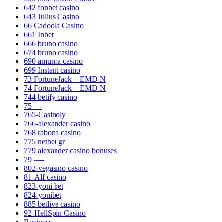
642 fonbet casino
643 Julius Casino
66 Cadoola Casino
661 Inbet
666 bruno casino
674 bruno casino
690 amunra casino
699 Instant casino
73 FortuneJack – EMD N
74 FortuneJack – EMD N
744 betify casino
75—-
765-Casinoly
766-alexander casino
768 rabona casino
775 netbet gr
779 alexander casino bonuses
79 —-
802-vegasino casino
81-Alf casino
823-yoni bet
824-yonibet
885 betlive casino
92-HellSpin Casino
Business