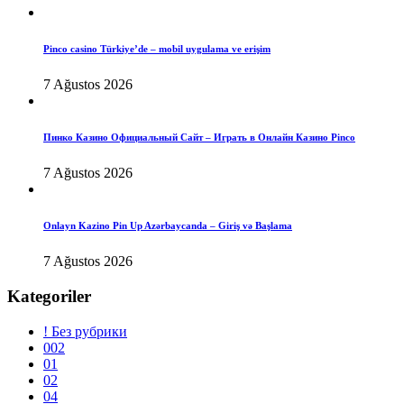
Pinco casino Türkiye’de – mobil uygulama ve erişim
7 Ağustos 2026
Пинко Казино Официальный Сайт – Играть в Онлайн Казино Pinco
7 Ağustos 2026
Onlayn Kazino Pin Up Azərbaycanda – Giriş və Başlama
7 Ağustos 2026
Kategoriler
! Без рубрики
002
01
02
04