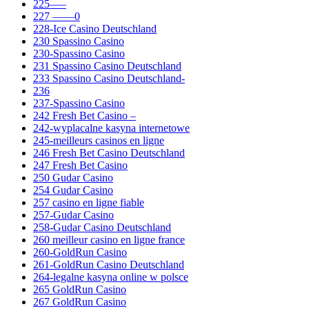
225—–
227 ——0
228-Ice Casino Deutschland
230 Spassino Casino
230-Spassino Casino
231 Spassino Casino Deutschland
233 Spassino Casino Deutschland-
236
237-Spassino Casino
242 Fresh Bet Casino –
242-wyplacalne kasyna internetowe
245-meilleurs casinos en ligne
246 Fresh Bet Casino Deutschland
247 Fresh Bet Casino
250 Gudar Casino
254 Gudar Casino
257 casino en ligne fiable
257-Gudar Casino
258-Gudar Casino Deutschland
260 meilleur casino en ligne france
260-GoldRun Casino
261-GoldRun Casino Deutschland
264-legalne kasyna online w polsce
265 GoldRun Casino
267 GoldRun Casino