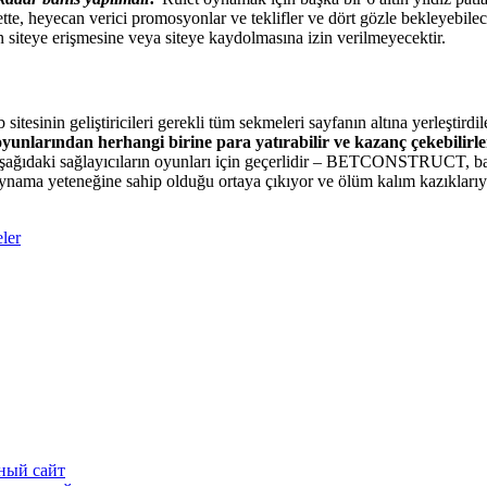
, heyecan verici promosyonlar ve teklifler ve dört gözle bekleyebilece
 siteye erişmesine veya siteye kaydolmasına izin verilmeyecektir.
sinin geliştiricileri gerekli tüm sekmeleri sayfanın altına yerleştirdil
oyunlarından herhangi birine para yatırabilir ve kazanç çekebilirle
 aşağıdaki sağlayıcıların oyunları için geçerlidir – BETCONSTRUCT, b
r oynama yeteneğine sahip olduğu ortaya çıkıyor ve ölüm kalım kazıkları
ler
ьный сайт