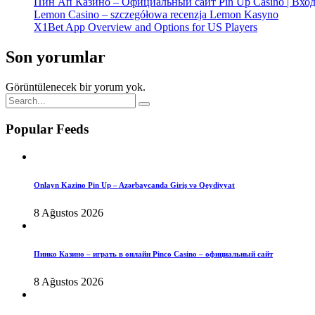
Пин Ап Казино – Официальный сайт Pin Up Casino | Вход
Lemon Casino – szczegółowa recenzja Lemon Kasyno
X1Bet App Overview and Options for US Players
Son yorumlar
Görüntülenecek bir yorum yok.
Popular Feeds
Onlayn Kazino Pin Up – Azərbaycanda Giriş və Qeydiyyat
8 Ağustos 2026
Пинко Казино – играть в онлайн Pinco Casino – официальный сайт
8 Ağustos 2026