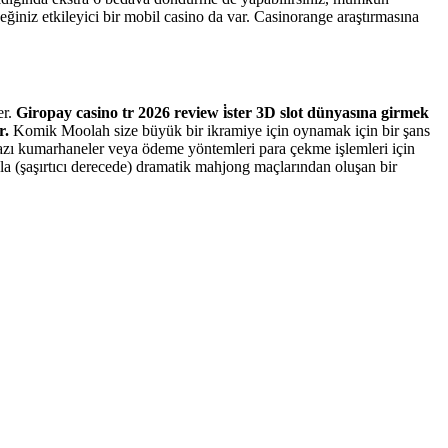
ğiniz etkileyici bir mobil casino da var. Casinorange araştırmasına
er.
Giropay casino tr 2026 review i̇ster 3D slot dünyasına girmek
r.
Komik Moolah size büyük bir ikramiye için oynamak için bir şans
azı kumarhaneler veya ödeme yöntemleri para çekme işlemleri için
yla (şaşırtıcı derecede) dramatik mahjong maçlarından oluşan bir