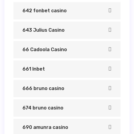
642 fonbet casino
643 Julius Casino
66 Cadoola Casino
661 Inbet
666 bruno casino
674 bruno casino
690 amunra casino