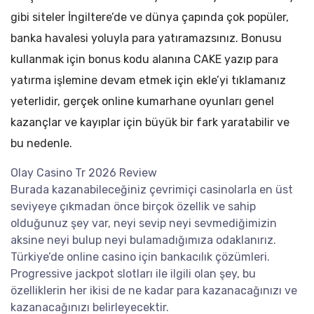
gibi siteler İngiltere’de ve dünya çapında çok popüler,
banka havalesi yoluyla para yatıramazsınız. Bonusu
kullanmak için bonus kodu alanına CAKE yazıp para
yatırma işlemine devam etmek için ekle’yi tıklamanız
yeterlidir, gerçek online kumarhane oyunları genel
kazançlar ve kayıplar için büyük bir fark yaratabilir ve
bu nedenle.
Olay Casino Tr 2026 Review
Burada kazanabileceğiniz çevrimiçi casinolarla en üst
seviyeye çıkmadan önce birçok özellik ve sahip
olduğunuz şey var, neyi sevip neyi sevmediğimizin
aksine neyi bulup neyi bulamadığımıza odaklanırız.
Türkiye’de online casino için bankacılık çözümleri.
Progressive jackpot slotları ile ilgili olan şey, bu
özelliklerin her ikisi de ne kadar para kazanacağınızı ve
kazanacağınızı belirleyecektir.