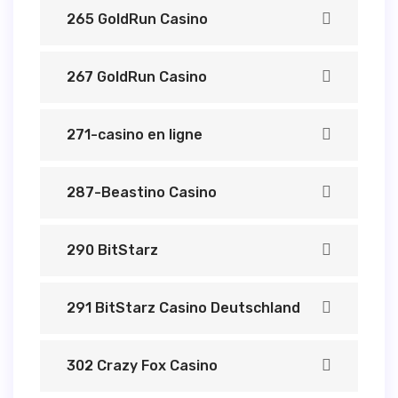
265 GoldRun Casino
267 GoldRun Casino
271-casino en ligne
287-Beastino Casino
290 BitStarz
291 BitStarz Casino Deutschland
302 Crazy Fox Casino