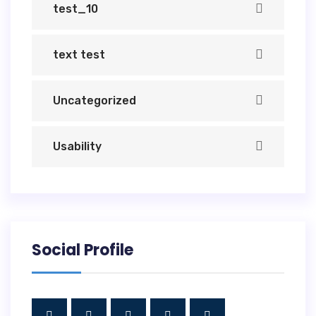
test_10
text test
Uncategorized
Usability
Social Profile