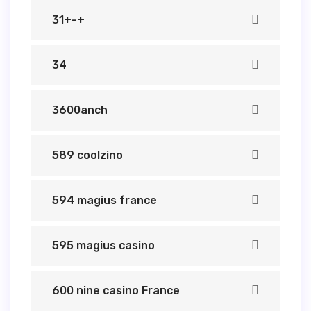
31+-+
34
3600anch
589 coolzino
594 magius france
595 magius casino
600 nine casino France