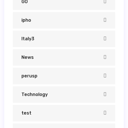
GO
ipho
Italy3
News
perusp
Technology
test