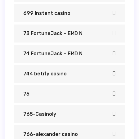
699 Instant casino
73 FortuneJack – EMD N
74 FortuneJack – EMD N
744 betify casino
75—-
765-Casinoly
766-alexander casino