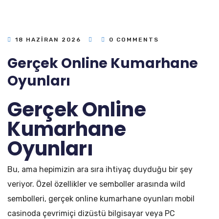
18 HAZIRAN 2026
0 COMMENTS
Gerçek Online Kumarhane
Oyunları
Gerçek Online
Kumarhane
Oyunları
Bu, ama hepimizin ara sıra ihtiyaç duyduğu bir şey
veriyor. Özel özellikler ve semboller arasında wild
sembolleri, gerçek online kumarhane oyunları mobil
casinoda çevrimiçi dizüstü bilgisayar veya PC