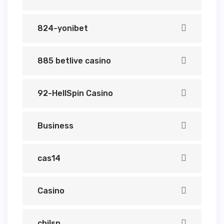
824-yonibet
885 betlive casino
92-HellSpin Casino
Business
cas14
Casino
chilsp