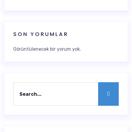
SON YORUMLAR
Görüntülenecek bir yorum yok.