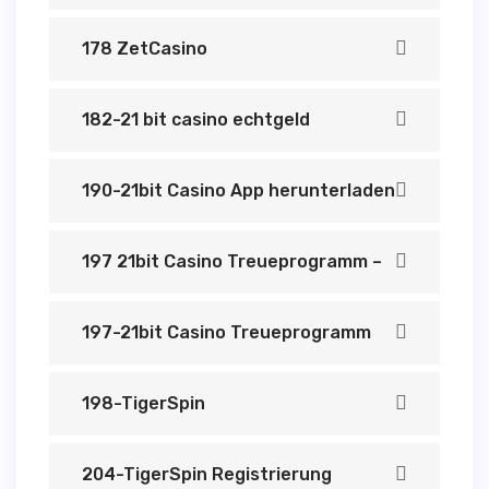
178 ZetCasino
182-21 bit casino echtgeld
190-21bit Casino App herunterladen
197 21bit Casino Treueprogramm –
197-21bit Casino Treueprogramm
198-TigerSpin
204-TigerSpin Registrierung