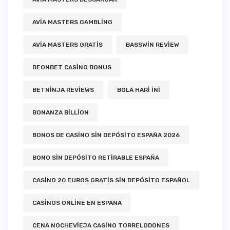
AVIA MASTERS GAMBLING
AVIA MASTERS GRATIS
BASSWIN REVIEW
BEONBET CASINO BONUS
BETNINJA REVIEWS
BOLA HARI INI
BONANZA BILLION
BONOS DE CASINO SIN DEPÓSITO ESPAÑA 2026
BONO SIN DEPÓSITO RETIRABLE ESPAÑA
CASINO 20 EUROS GRATIS SIN DEPÓSITO ESPAÑOL
CASINOS ONLINE EN ESPAÑA
CENA NOCHEVIEJA CASINO TORRELODONES