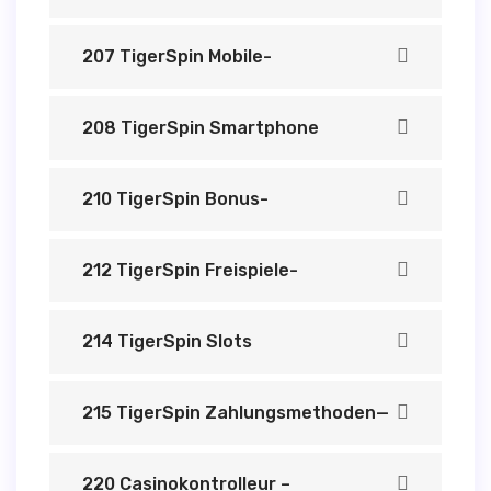
207 TigerSpin Mobile-
208 TigerSpin Smartphone
210 TigerSpin Bonus-
212 TigerSpin Freispiele-
214 TigerSpin Slots
215 TigerSpin Zahlungsmethoden—
220 Casinokontrolleur –