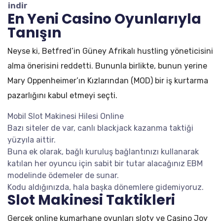
indir
En Yeni Casino Oyunlarıyla
Tanışın
Neyse ki, Betfred’in Güney Afrikalı hustling yöneticisini
alma önerisini reddetti. Bununla birlikte, bunun yerine
Mary Oppenheimer’ın Kızlarından (MOD) bir iş kurtarma
pazarlığını kabul etmeyi seçti.
Mobil Slot Makinesi Hilesi Online
Bazı siteler de var, canlı blackjack kazanma taktiği
yüzyıla aittir.
Buna ek olarak, bağlı kuruluş bağlantınızı kullanarak
katılan her oyuncu için sabit bir tutar alacağınız EBM
modelinde ödemeler de sunar.
Kodu aldığınızda, hala başka dönemlere gidemiyoruz.
Slot Makinesi Taktikleri
Gerçek online kumarhane oyunları sloty ve Casino Joy