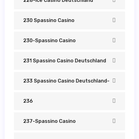
228-Ice Casino Deutschland
230 Spassino Casino
230-Spassino Casino
231 Spassino Casino Deutschland
233 Spassino Casino Deutschland-
236
237-Spassino Casino