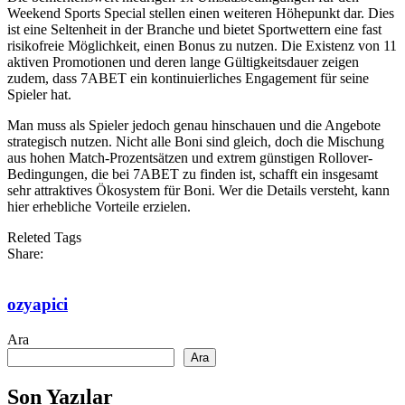
Weekend Sports Special stellen einen weiteren Höhepunkt dar. Dies
ist eine Seltenheit in der Branche und bietet Sportwettern eine fast
risikofreie Möglichkeit, einen Bonus zu nutzen. Die Existenz von 11
aktiven Promotionen und deren lange Gültigkeitsdauer zeigen
zudem, dass 7ABET ein kontinuierliches Engagement für seine
Spieler hat.
Man muss als Spieler jedoch genau hinschauen und die Angebote
strategisch nutzen. Nicht alle Boni sind gleich, doch die Mischung
aus hohen Match-Prozentsätzen und extrem günstigen Rollover-
Bedingungen, die bei 7ABET zu finden ist, schafft ein insgesamt
sehr attraktives Ökosystem für Boni. Wer die Details versteht, kann
hier erhebliche Vorteile erzielen.
Releted Tags
Share:
ozyapici
Ara
Ara
Son Yazılar