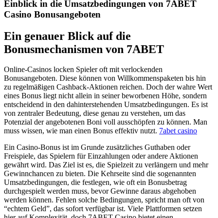
Einblick in die Umsatzbedingungen von 7ABET
Casino Bonusangeboten
Ein genauer Blick auf die
Bonusmechanismen von 7ABET
Online-Casinos locken Spieler oft mit verlockenden
Bonusangeboten. Diese können von Willkommenspaketen bis hin
zu regelmäßigen Cashback-Aktionen reichen. Doch der wahre Wert
eines Bonus liegt nicht allein in seiner beworbenen Höhe, sondern
entscheidend in den dahinterstehenden Umsatzbedingungen. Es ist
von zentraler Bedeutung, diese genau zu verstehen, um das
Potenzial der angebotenen Boni voll ausschöpfen zu können. Man
muss wissen, wie man einen Bonus effektiv nutzt.
7abet casino
Ein Casino-Bonus ist im Grunde zusätzliches Guthaben oder
Freispiele, das Spielern für Einzahlungen oder andere Aktionen
gewährt wird. Das Ziel ist es, die Spielzeit zu verlängern und mehr
Gewinnchancen zu bieten. Die Kehrseite sind die sogenannten
Umsatzbedingungen, die festlegen, wie oft ein Bonusbetrag
durchgespielt werden muss, bevor Gewinne daraus abgehoben
werden können. Fehlen solche Bedingungen, spricht man oft von
“echtem Geld”, das sofort verfügbar ist. Viele Plattformen setzen
hier auf Komplexität, doch 7ABET Casino bietet einen