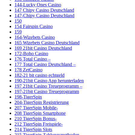
144-Lucky Ones Casino
147 Chipy Casino Deutschland
147-Chipy Casino Deutschland
150
154 Fairspin Casino
159
164-Wizebets Casino
165 Wizebets Casino Deutschland
169 21bit Casino Deutschland
172-Boho Casino
176 Total Casino –
177 Total Casino Deutschland –
178 ZetCasino
182-21 bit casino echtgeld
190-21bit Casino App herunterladen
197 21bit Casino Treueprogramm –
197-21bit Casino Treueprogramm
198-TigerSpin
204-TigerSpin Registrierung
207 TigerSpin Mobile-
208 TigerSpin Smartphone
210 TigerSpin Bonus-
212 TigerSpin Freispiele-
214 TigerSpin Slots
215 TigerSpin Zahlungsmethoden—