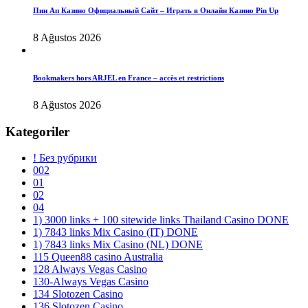
Пин Ап Казино Официальный Сайт – Играть в Онлайн Казино Pin Up
8 Ağustos 2026
Bookmakers hors ARJEL en France – accès et restrictions
8 Ağustos 2026
Kategoriler
! Без рубрики
002
01
02
04
1) 3000 links + 100 sitewide links Thailand Casino DONE
1) 7843 links Mix Casino (IT) DONE
1) 7843 links Mix Casino (NL) DONE
115 Queen88 casino Australia
128 Always Vegas Casino
130-Always Vegas Casino
134 Slotozen Casino
136 Slotozen Casino