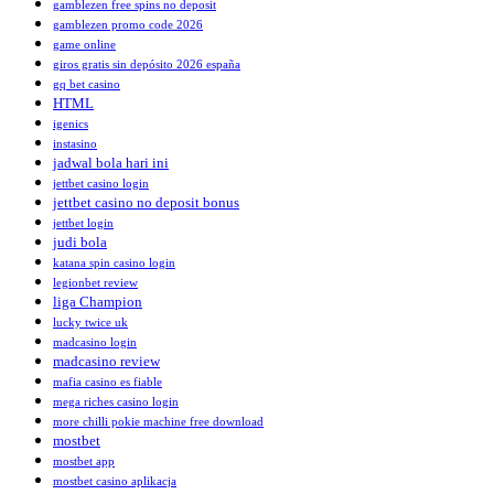
gamblezen free spins no deposit
gamblezen promo code 2026
game online
giros gratis sin depósito 2026 españa
gq bet casino
HTML
igenics
instasino
jadwal bola hari ini
jettbet casino login
jettbet casino no deposit bonus
jettbet login
judi bola
katana spin casino login
legionbet review
liga Champion
lucky twice uk
madcasino login
madcasino review
mafia casino es fiable
mega riches casino login
more chilli pokie machine free download
mostbet
mostbet app
mostbet casino aplikacja