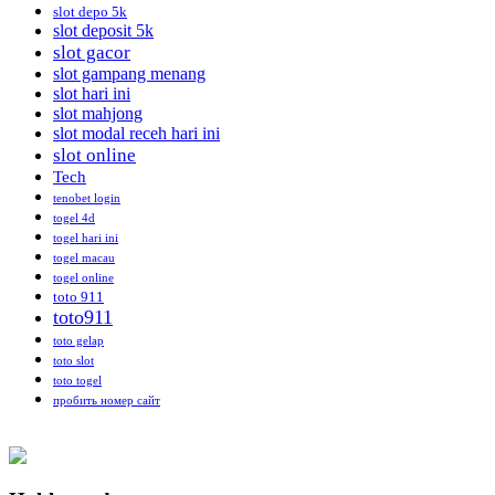
slot depo 5k
slot deposit 5k
slot gacor
slot gampang menang
slot hari ini
slot mahjong
slot modal receh hari ini
slot online
Tech
tenobet login
togel 4d
togel hari ini
togel macau
togel online
toto 911
toto911
toto gelap
toto slot
toto togel
пробить номер сайт