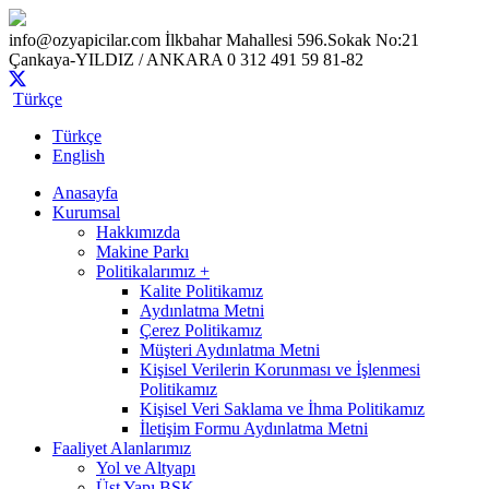
info@ozyapicilar.com
İlkbahar Mahallesi 596.Sokak No:21
Çankaya-YILDIZ / ANKARA
0 312 491 59 81-82
Türkçe
Türkçe
English
Anasayfa
Kurumsal
Hakkımızda
Makine Parkı
Politikalarımız +
Kalite Politikamız
Aydınlatma Metni
Çerez Politikamız
Müşteri Aydınlatma Metni
Kişisel Verilerin Korunması ve İşlenmesi
Politikamız
Kişisel Veri Saklama ve İhma Politikamız
İletişim Formu Aydınlatma Metni
Faaliyet Alanlarımız
Yol ve Altyapı
Üst Yapı BSK