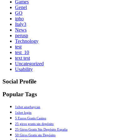
Games
Genel
GO
ipho
Italy3
News
perusp
Technology
test
test_10
text test
Uncategorized
Usability
Social Profile
Popular Tags
1xbet azərbaycan
1xbet login
5 Euros Gratis Casino
25 giros gratis sin depósito
25 Giros Gratis Sin Depósito España
50 Giros Gratis sin Depósito