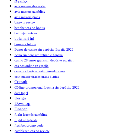
Agency
avia masters descargar
avia masters gambling
avia masters gratis
basswin review
beonbet casino bonus
betninja reviews
bola hari ini
bonanza billion
Bonos de casino sin depósito España 2026
Bono sin depósito retirable España
casino 20 euros gratis sin depósito español
casinos online en españa
cena nochevieja casino torrelodones
coin master tiradas gratis diarias
Consult
Código promocional Luckia sin depósito 2026
data togel
Design
Develop
Finance
flight legends gambling
flight of legends
freshbet promo code
gamblezen casino review