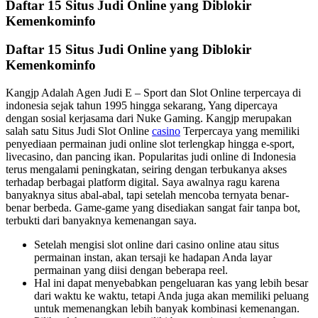
Daftar 15 Situs Judi Online yang Diblokir
Kemenkominfo
Daftar 15 Situs Judi Online yang Diblokir
Kemenkominfo
Kangjp Adalah Agen Judi E – Sport dan Slot Online terpercaya di
indonesia sejak tahun 1995 hingga sekarang, Yang dipercaya
dengan sosial kerjasama dari Nuke Gaming. Kangjp merupakan
salah satu Situs Judi Slot Online
casino
Terpercaya yang memiliki
penyediaan permainan judi online slot terlengkap hingga e-sport,
livecasino, dan pancing ikan. Popularitas judi online di Indonesia
terus mengalami peningkatan, seiring dengan terbukanya akses
terhadap berbagai platform digital. Saya awalnya ragu karena
banyaknya situs abal-abal, tapi setelah mencoba ternyata benar-
benar berbeda. Game-game yang disediakan sangat fair tanpa bot,
terbukti dari banyaknya kemenangan saya.
Setelah mengisi slot online dari casino online atau situs
permainan instan, akan tersaji ke hadapan Anda layar
permainan yang diisi dengan beberapa reel.
Hal ini dapat menyebabkan pengeluaran kas yang lebih besar
dari waktu ke waktu, tetapi Anda juga akan memiliki peluang
untuk memenangkan lebih banyak kombinasi kemenangan.