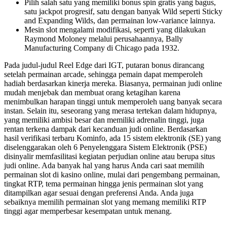
Pilih salah satu yang memiliki bonus spin gratis yang bagus,
satu jackpot progresif, satu dengan banyak Wild seperti Sticky
and Expanding Wilds, dan permainan low-variance lainnya.
Mesin slot mengalami modifikasi, seperti yang dilakukan
Raymond Moloney melalui perusahaannya, Bally
Manufacturing Company di Chicago pada 1932.
Pada judul-judul Reel Edge dari IGT, putaran bonus dirancang
setelah permainan arcade, sehingga pemain dapat memperoleh
hadiah berdasarkan kinerja mereka. Biasanya, permainan judi online
mudah menjebak dan membuat orang ketagihan karena
menimbulkan harapan tinggi untuk memperoleh uang banyak secara
instan. Selain itu, seseorang yang merasa tertekan dalam hidupnya,
yang memiliki ambisi besar dan memiliki adrenalin tinggi, juga
rentan terkena dampak dari kecanduan judi online. Berdasarkan
hasil verifikasi terbaru Kominfo, ada 15 sistem elektronik (SE) yang
diselenggarakan oleh 6 Penyelenggara Sistem Elektronik (PSE)
disinyalir memfasilitasi kegiatan perjudian online atau berupa situs
judi online. Ada banyak hal yang harus Anda cari saat memilih
permainan slot di kasino online, mulai dari pengembang permainan,
tingkat RTP, tema permainan hingga jenis permainan slot yang
ditampilkan agar sesuai dengan preferensi Anda. Anda juga
sebaiknya memilih permainan slot yang memang memiliki RTP
tinggi agar memperbesar kesempatan untuk menang.