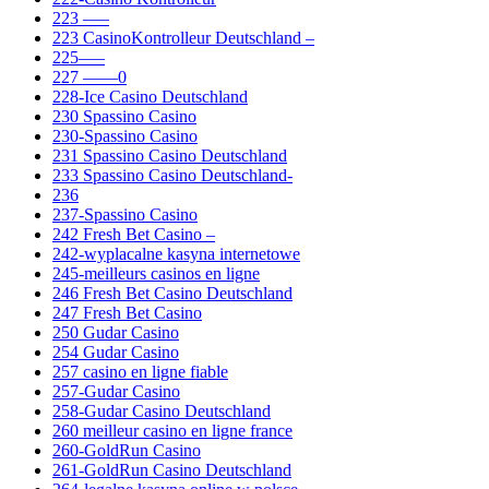
223 —–
223 CasinoKontrolleur Deutschland –
225—–
227 ——0
228-Ice Casino Deutschland
230 Spassino Casino
230-Spassino Casino
231 Spassino Casino Deutschland
233 Spassino Casino Deutschland-
236
237-Spassino Casino
242 Fresh Bet Casino –
242-wyplacalne kasyna internetowe
245-meilleurs casinos en ligne
246 Fresh Bet Casino Deutschland
247 Fresh Bet Casino
250 Gudar Casino
254 Gudar Casino
257 casino en ligne fiable
257-Gudar Casino
258-Gudar Casino Deutschland
260 meilleur casino en ligne france
260-GoldRun Casino
261-GoldRun Casino Deutschland