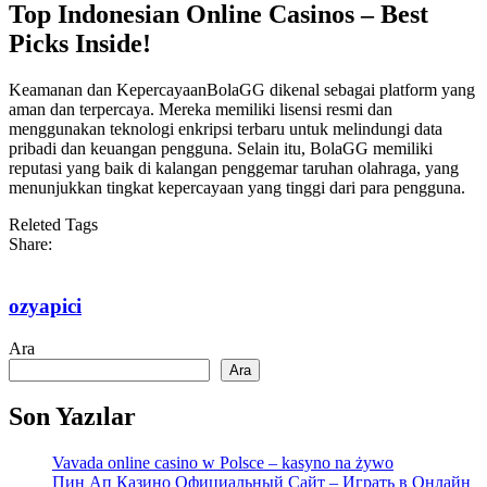
Top Indonesian Online Casinos – Best
Picks Inside!
Keamanan dan KepercayaanBolaGG dikenal sebagai platform yang
aman dan terpercaya. Mereka memiliki lisensi resmi dan
menggunakan teknologi enkripsi terbaru untuk melindungi data
pribadi dan keuangan pengguna. Selain itu, BolaGG memiliki
reputasi yang baik di kalangan penggemar taruhan olahraga, yang
menunjukkan tingkat kepercayaan yang tinggi dari para pengguna.
Releted Tags
Share:
ozyapici
Ara
Ara
Son Yazılar
Vavada online casino w Polsce – kasyno na żywo
Пин Ап Казино Официальный Сайт – Играть в Онлайн