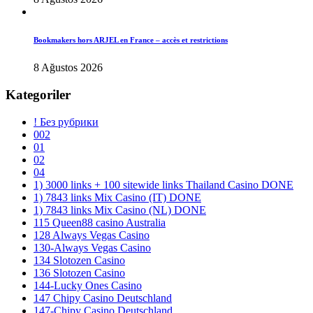
Bookmakers hors ARJEL en France – accès et restrictions
8 Ağustos 2026
Kategoriler
! Без рубрики
002
01
02
04
1) 3000 links + 100 sitewide links Thailand Casino DONE
1) 7843 links Mix Casino (IT) DONE
1) 7843 links Mix Casino (NL) DONE
115 Queen88 casino Australia
128 Always Vegas Casino
130-Always Vegas Casino
134 Slotozen Casino
136 Slotozen Casino
144-Lucky Ones Casino
147 Chipy Casino Deutschland
147-Chipy Casino Deutschland