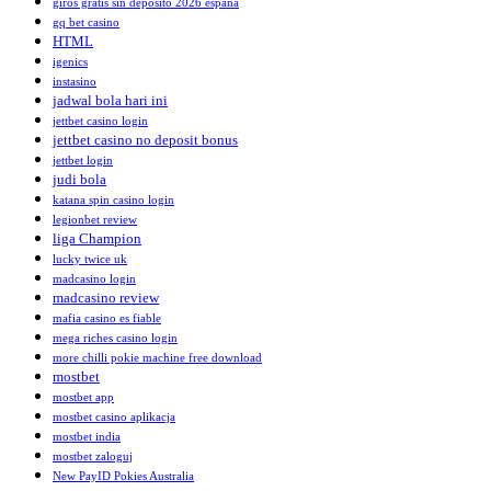
giros gratis sin depósito 2026 españa
gq bet casino
HTML
igenics
instasino
jadwal bola hari ini
jettbet casino login
jettbet casino no deposit bonus
jettbet login
judi bola
katana spin casino login
legionbet review
liga Champion
lucky twice uk
madcasino login
madcasino review
mafia casino es fiable
mega riches casino login
more chilli pokie machine free download
mostbet
mostbet app
mostbet casino aplikacja
mostbet india
mostbet zaloguj
New PayID Pokies Australia