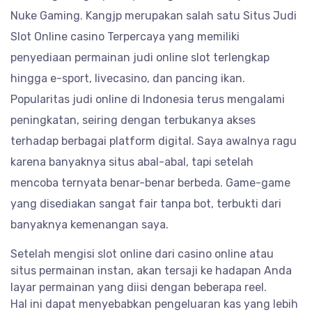
Nuke Gaming. Kangjp merupakan salah satu Situs Judi
Slot Online
casino
Terpercaya yang memiliki
penyediaan permainan judi online slot terlengkap
hingga e-sport, livecasino, dan pancing ikan.
Popularitas judi online di Indonesia terus mengalami
peningkatan, seiring dengan terbukanya akses
terhadap berbagai platform digital. Saya awalnya ragu
karena banyaknya situs abal-abal, tapi setelah
mencoba ternyata benar-benar berbeda. Game-game
yang disediakan sangat fair tanpa bot, terbukti dari
banyaknya kemenangan saya.
Setelah mengisi slot online dari casino online atau
situs permainan instan, akan tersaji ke hadapan Anda
layar permainan yang diisi dengan beberapa reel.
Hal ini dapat menyebabkan pengeluaran kas yang lebih