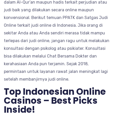
dalam Al-Qur’an maupun hadis terkait perjudian atau
judi baik yang dilakukan secara online maupun
konvensional. Berikut temuan PPATK dan Satgas Judi
Online terkait judi online di Indonesia. Jika orang di
sekitar Anda atau Anda sendiri merasa tidak mampu
terlepas dari judi online, jangan ragu untuk melakukan
konsultasi dengan psikolog atau psikiater. Konsultasi
bisa dilakukan melalui Chat Bersama Dokter dan
kerahasiaan Anda pun terjamin. Sejak 2018,
permintaan untuk layanan rawat jalan meningkat lagi
setelah membanjirnya judi online.
Top Indonesian Online
Casinos – Best Picks
Inside!