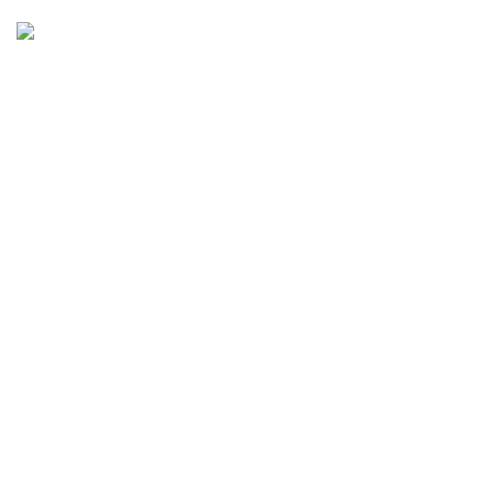
Blog Details
Home
Blog Details