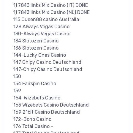
1) 7843 links Mix Casino (IT) DONE
1) 7843 links Mix Casino (NL) DONE
115 Queen88 casino Australia
128 Always Vegas Casino
130-Always Vegas Casino
134 Slotozen Casino
136 Slotozen Casino
144-Lucky Ones Casino
147 Chipy Casino Deutschland
147-Chipy Casino Deutschland
150
154 Fairspin Casino
159
164-Wizebets Casino
165 Wizebets Casino Deutschland
169 21bit Casino Deutschland
172-Boho Casino
176 Total Casino –