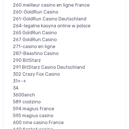
260 meilleur casino en ligne france
260-GoldRun Casino
261-GoldRun Casino Deutschland
264-legalne kasyna online w polsce
265 GoldRun Casino
267 GoldRun Casino
271-casino en ligne
287-Beastino Casino
290 BitStarz
291 BitStarz Casino Deutschland
302 Crazy Fox Casino
31+-+
34
3600anch
589 coolzino
594 magius france
595 magius casino
600 nine casino France