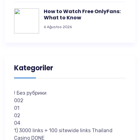
How to Watch Free OnlyFans:
What to Know
6 Ağustos 2026
Kategoriler
! Без рубрики
002
01
02
04
1) 3000 links + 100 sitewide links Thailand
Casino DONE