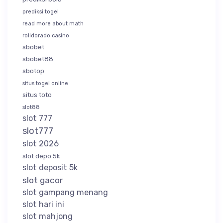
prediksi togel
read more about math
rolldorado casino
sbobet
sbobet88
sbotop
situs togel online
situs toto
slot88
slot 777
slot777
slot 2026
slot depo 5k
slot deposit 5k
slot gacor
slot gampang menang
slot hari ini
slot mahjong