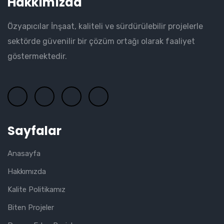
Hakkımızda
Özyapıcılar İnşaat, kaliteli ve sürdürülebilir projelerle
sektörde güvenilir bir çözüm ortağı olarak faaliyet
göstermektedir.
Sayfalar
Anasayfa
Hakkımızda
Kalite Politikamız
Biten Projeler