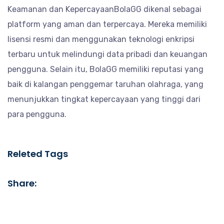
Keamanan dan KepercayaanBolaGG dikenal sebagai
platform yang aman dan terpercaya. Mereka memiliki
lisensi resmi dan menggunakan teknologi enkripsi
terbaru untuk melindungi data pribadi dan keuangan
pengguna. Selain itu, BolaGG memiliki reputasi yang
baik di kalangan penggemar taruhan olahraga, yang
menunjukkan tingkat kepercayaan yang tinggi dari
para pengguna.
Releted Tags
Share: