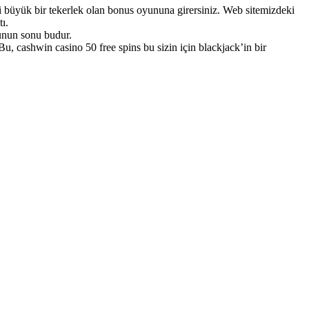
i büyük bir tekerlek olan bonus oyununa girersiniz. Web sitemizdeki
ı.
unun sonu budur.
Bu, cashwin casino 50 free spins bu sizin için blackjack’in bir