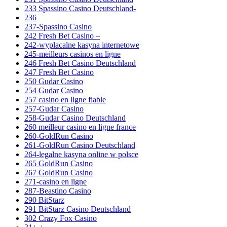
233 Spassino Casino Deutschland-
236
237-Spassino Casino
242 Fresh Bet Casino –
242-wyplacalne kasyna internetowe
245-meilleurs casinos en ligne
246 Fresh Bet Casino Deutschland
247 Fresh Bet Casino
250 Gudar Casino
254 Gudar Casino
257 casino en ligne fiable
257-Gudar Casino
258-Gudar Casino Deutschland
260 meilleur casino en ligne france
260-GoldRun Casino
261-GoldRun Casino Deutschland
264-legalne kasyna online w polsce
265 GoldRun Casino
267 GoldRun Casino
271-casino en ligne
287-Beastino Casino
290 BitStarz
291 BitStarz Casino Deutschland
302 Crazy Fox Casino