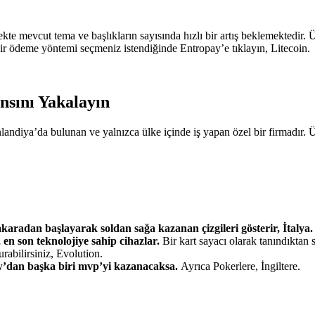
kte mevcut tema ve başlıkların sayısında hızlı bir artış beklemektedir. 
 bir ödeme yöntemi seçmeniz istendiğinde Entropay’e tıklayın, Litecoin.
nsını Yakalayın
landiya’da bulunan ve yalnızca ülke içinde iş yapan özel bir firmadır. Ür
akaradan başlayarak soldan sağa kazanan çizgileri gösterir, İtalya
en son teknolojiye sahip cihazlar.
Bir kart sayacı olarak tanındıktan s
urabilirsiniz, Evolution.
ow’dan başka biri mvp’yi kazanacaksa.
Ayrıca Pokerlere, İngiltere.