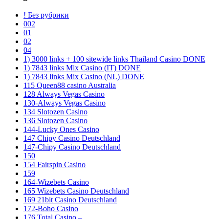
! Без рубрики
002
01
02
04
1) 3000 links + 100 sitewide links Thailand Casino DONE
1) 7843 links Mix Casino (IT) DONE
1) 7843 links Mix Casino (NL) DONE
115 Queen88 casino Australia
128 Always Vegas Casino
130-Always Vegas Casino
134 Slotozen Casino
136 Slotozen Casino
144-Lucky Ones Casino
147 Chipy Casino Deutschland
147-Chipy Casino Deutschland
150
154 Fairspin Casino
159
164-Wizebets Casino
165 Wizebets Casino Deutschland
169 21bit Casino Deutschland
172-Boho Casino
176 Total Casino –