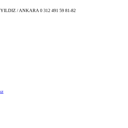
aya-YILDIZ / ANKARA
0 312 491 59 81-82
ız