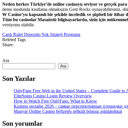
Neden herkes Türkiye’de online casinoyu seviyor ve gerçek par
demo modunda kısıtlama olmaksızın Gem Rocks oynayabilirsiniz, dünyanı
W Casino’yu kapsamlı bir şekilde inceledik ve şüpheli bir itibar 
Tüm bu casinolar Masaüstü bilgisayarlarda, sizin için mükemmel
versiyonu olabilir.
Canlı Rulet Depozito Yok Strateji Programı
Releted Tags
Share:
Ara
Ara
Son Yazılar
OnlyFans Free Web in the United States – Complete Guide to 
EliteSpins Casino Login Review Overview
How to Watch Free OnlyFans: What to Know
Казино онлайн 2026 – самые перспективные площадки дл
Magyar Online Casino befizetés nélküli bónusz ajánlatokkal
Son yorumlar