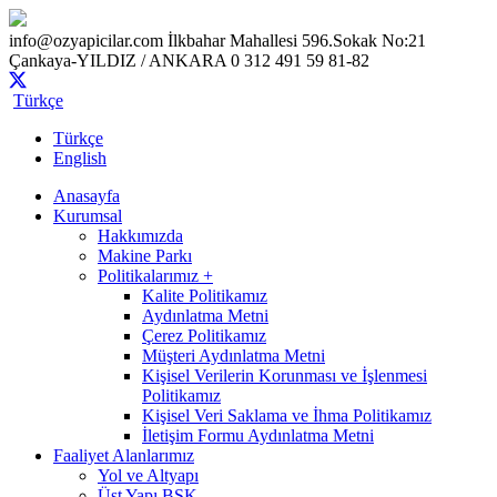
info@ozyapicilar.com
İlkbahar Mahallesi 596.Sokak No:21
Çankaya-YILDIZ / ANKARA
0 312 491 59 81-82
Türkçe
Türkçe
English
Anasayfa
Kurumsal
Hakkımızda
Makine Parkı
Politikalarımız +
Kalite Politikamız
Aydınlatma Metni
Çerez Politikamız
Müşteri Aydınlatma Metni
Kişisel Verilerin Korunması ve İşlenmesi
Politikamız
Kişisel Veri Saklama ve İhma Politikamız
İletişim Formu Aydınlatma Metni
Faaliyet Alanlarımız
Yol ve Altyapı
Üst Yapı BSK