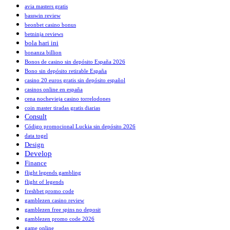
avia masters gratis
basswin review
beonbet casino bonus
betninja reviews
bola hari ini
bonanza billion
Bonos de casino sin depósito España 2026
Bono sin depósito retirable España
casino 20 euros gratis sin depósito español
casinos online en españa
cena nochevieja casino torrelodones
coin master tiradas gratis diarias
Consult
Código promocional Luckia sin depósito 2026
data togel
Design
Develop
Finance
flight legends gambling
flight of legends
freshbet promo code
gamblezen casino review
gamblezen free spins no deposit
gamblezen promo code 2026
game online