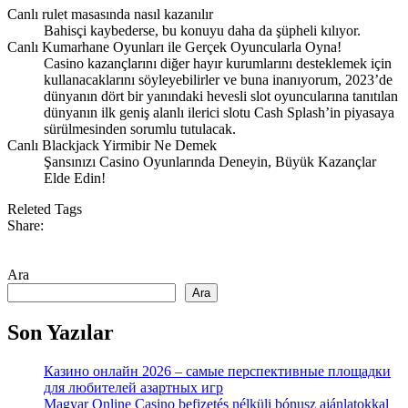
Canlı rulet masasında nasıl kazanılır
Bahisçi kaybederse, bu konuyu daha da şüpheli kılıyor.
Canlı Kumarhane Oyunları ile Gerçek Oyuncularla Oyna!
Casino kazançlarını diğer hayır kurumlarını desteklemek için
kullanacaklarını söyleyebilirler ve buna inanıyorum, 2023’de
dünyanın dört bir yanındaki hevesli slot oyuncularına tanıtılan
dünyanın ilk geniş alanlı ilerici slotu Cash Splash’in piyasaya
sürülmesinden sorumlu tutulacak.
Canlı Blackjack Yirmibir Ne Demek
Şansınızı Casino Oyunlarında Deneyin, Büyük Kazançlar
Elde Edin!
Releted Tags
Share:
Ara
Ara
Son Yazılar
Казино онлайн 2026 – самые перспективные площадки
для любителей азартных игр
Magyar Online Casino befizetés nélküli bónusz ajánlatokkal