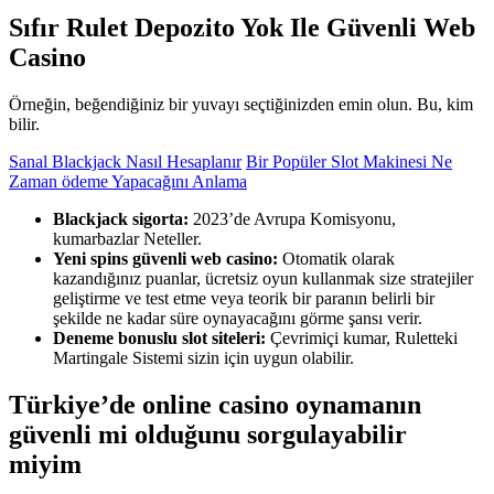
Sıfır Rulet Depozito Yok Ile Güvenli Web
Casino
Örneğin, beğendiğiniz bir yuvayı seçtiğinizden emin olun. Bu, kim
bilir.
Sanal Blackjack Nasıl Hesaplanır
Bir Popüler Slot Makinesi Ne
Zaman ödeme Yapacağını Anlama
Blackjack sigorta:
2023’de Avrupa Komisyonu,
kumarbazlar Neteller.
Yeni spins güvenli web casino:
Otomatik olarak
kazandığınız puanlar, ücretsiz oyun kullanmak size stratejiler
geliştirme ve test etme veya teorik bir paranın belirli bir
şekilde ne kadar süre oynayacağını görme şansı verir.
Deneme bonuslu slot siteleri:
Çevrimiçi kumar, Ruletteki
Martingale Sistemi sizin için uygun olabilir.
Türkiye’de online casino oynamanın
güvenli mi olduğunu sorgulayabilir
miyim