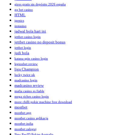
giros gratis sin depósito 2026 españa
gq bet casino
HTML
igenics
instasino
jadwal bola hari ini
jettbet casino login
jettbet casino no deposit bonus
jettbet login
judi bola
katana spin casino login
legionbet review
liga Champion
lucky twice uk
madcasino login
madcasino review
mafia casino es fiable
mega riches casino login
more chilli pokie machine free download
mostbet
mostbet app
mostbet casino aplikacja
mostbet india
mostbet zaloguj
New PayID Pokies Australia