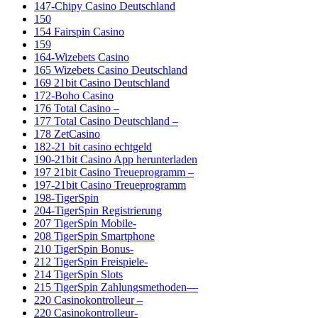
147-Chipy Casino Deutschland
150
154 Fairspin Casino
159
164-Wizebets Casino
165 Wizebets Casino Deutschland
169 21bit Casino Deutschland
172-Boho Casino
176 Total Casino –
177 Total Casino Deutschland –
178 ZetCasino
182-21 bit casino echtgeld
190-21bit Casino App herunterladen
197 21bit Casino Treueprogramm –
197-21bit Casino Treueprogramm
198-TigerSpin
204-TigerSpin Registrierung
207 TigerSpin Mobile-
208 TigerSpin Smartphone
210 TigerSpin Bonus-
212 TigerSpin Freispiele-
214 TigerSpin Slots
215 TigerSpin Zahlungsmethoden—
220 Casinokontrolleur –
220 Casinokontrolleur-