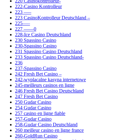
220 Casinokontrolleur-
222-Casino Kontrolleur
223 —–
223 CasinoKontrolleur Deutschland –
225—–
227 ——0
228-Ice Casino Deutschland
230 Spassino Casino
230-Spassino Casino
231 Spassino Casino Deutschland
233 Spassino Casino Deutschland-
236
237-Spassino Casino
242 Fresh Bet Casino –
242-wyplacalne kasyna internetowe
245-meilleurs casinos en ligne
246 Fresh Bet Casino Deutschland
247 Fresh Bet Casino
250 Gudar Casino
254 Gudar Casino
257 casino en ligne fiable
257-Gudar Casino
258-Gudar Casino Deutschland
260 meilleur casino en ligne france
260-GoldRun Casino