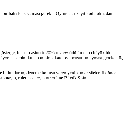
t bir bahisle başlaması gerekir. Oyuncular kayıt kodu olmadan
gösterge, bitsler casino tr 2026 review ödülün daha büyük bir
ünüyor, sistemini kullanan bir bakara oyuncusunun uyması gereken üç
ünde bulundurun, deneme bonusu veren yeni kumar siteleri ilk önce
yapmayın, rulet nasıl oynanır online Büyük Spin.