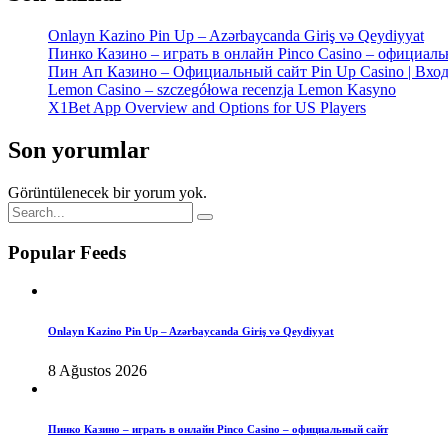
Onlayn Kazino Pin Up – Azərbaycanda Giriş və Qeydiyyat
Пинко Казино – играть в онлайн Pinco Casino – официал
Пин Ап Казино – Официальный сайт Pin Up Casino | Вход
Lemon Casino – szczegółowa recenzja Lemon Kasyno
X1Bet App Overview and Options for US Players
Son yorumlar
Görüntülenecek bir yorum yok.
Popular Feeds
Onlayn Kazino Pin Up – Azərbaycanda Giriş və Qeydiyyat
8 Ağustos 2026
Пинко Казино – играть в онлайн Pinco Casino – официальный сайт