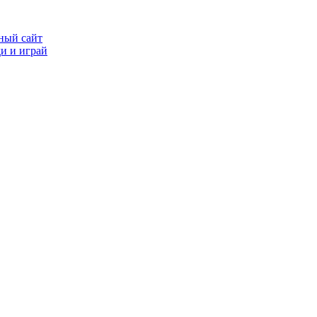
ьный сайт
и и играй