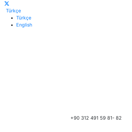
Türkçe
Türkçe
English
+90 312 491 59 81- 82