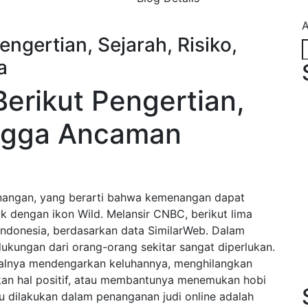
A
engertian, Sejarah, Risiko,
a
Berikut Pengertian,
hingga Ancaman
enangan, yang berarti bahwa kemenangan dapat
tuk dengan ikon Wild. Melansir CNBC, berikut lima
i Indonesia, berdasarkan data SimilarWeb. Dalam
ukungan dari orang-orang sekitar sangat diperlukan.
misalnya mendengarkan keluhannya, menghilangkan
kan hal positif, atau membantunya menemukan hobi
lu dilakukan dalam penanganan judi online adalah