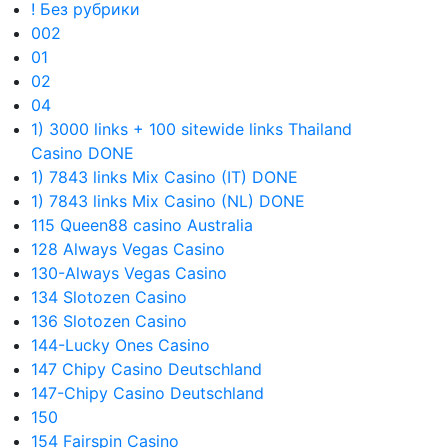
! Без рубрики
002
01
02
04
1) 3000 links + 100 sitewide links Thailand
Casino DONE
1) 7843 links Mix Casino (IT) DONE
1) 7843 links Mix Casino (NL) DONE
115 Queen88 casino Australia
128 Always Vegas Casino
130-Always Vegas Casino
134 Slotozen Casino
136 Slotozen Casino
144-Lucky Ones Casino
147 Chipy Casino Deutschland
147-Chipy Casino Deutschland
150
154 Fairspin Casino