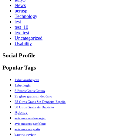
News
perusp
Technology
test
test_10
text test
Uncategorized
Usability
Social Profile
Popular Tags
1xbet azərbaycan
1xbet login
5 Euros Gratis Casino
25 giros gratis sin depósito
25 Giros Gratis Sin Depósito España
50 Giros Gratis sin Depósito
Agency
avia masters descargar
avia masters gambling
avia masters gratis
basswin review