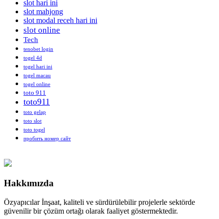
slot hari ini
slot mahjong
slot modal receh hari ini
slot online
Tech
tenobet login
togel 4d
togel hari ini
togel macau
togel online
toto 911
toto911
toto gelap
toto slot
toto togel
пробить номер сайт
Hakkımızda
Özyapıcılar İnşaat, kaliteli ve sürdürülebilir projelerle sektörde
güvenilir bir çözüm ortağı olarak faaliyet göstermektedir.