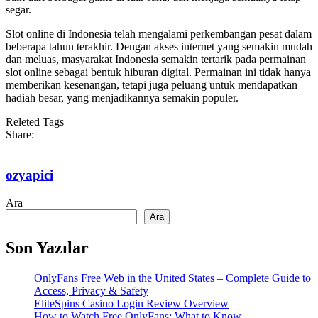
segar.
Slot online di Indonesia telah mengalami perkembangan pesat dalam
beberapa tahun terakhir. Dengan akses internet yang semakin mudah
dan meluas, masyarakat Indonesia semakin tertarik pada permainan
slot online sebagai bentuk hiburan digital. Permainan ini tidak hanya
memberikan kesenangan, tetapi juga peluang untuk mendapatkan
hadiah besar, yang menjadikannya semakin populer.
Releted Tags
Share:
ozyapici
Ara
Ara
Son Yazılar
OnlyFans Free Web in the United States – Complete Guide to
Access, Privacy & Safety
EliteSpins Casino Login Review Overview
How to Watch Free OnlyFans: What to Know