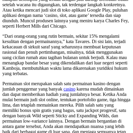
setelah wacana itu digaungkan, tak terdengar langkah konkretnya.
Atau ketika mencari judi slot di toko aplikasi Google Play, puluhan
aplikasi dengan nama ‘casino, slot, atau game’ tersedia dan siap
diunduh. Muncul produsen lainnya yang meniru karya Charles Fey,
seperti Herbert Mills dari Chicago.
“Dari orang-orang yang rutin bermain, sekitar 15% mengalami
kesulitan dengan permainannya,” kata Tavares. Di sisi lain, terjadi
kekacauan di sirkuit saraf yang seharusnya membuat keputusan
rasional dan penuh pertimbangan, misalnya, tidak menggunakan
uang cicilan rumah atau tagihan bulanan untuk berjudi. Kalau mau
menangkap bandar besar yang dikendalikan dari luar negeri seperti
Kamboja, membutuhkan waktu lama dikarenakan yuridiksi hukum
yang terbatas.
Permainan slot merupakan salah satu permainan kasino dengan
jumlah penggemar yang banyak
casino
karena mudah dimainkan
dan dapat memberikan hadiah yang jumlahnya besar. Ketika Anda
mulai bermain judi slot online, tentukan portofolio game, tiga hingga
lima, dan tetaplah memainkan mereka. Pilih salah satu yang
memiliki bonus spin gratis yang bagus, satu jackpot progresif, satu
dengan banyak Wild seperti Sticky and Expanding Wilds, dan
permainan low-variance lainnya. Dengan bermain bergantian di
antara game tersebut, Anda akan mendapatkan nuansa yang lebih
baik dari berbagai game di luar sana, dan menjaga semuanya tetap