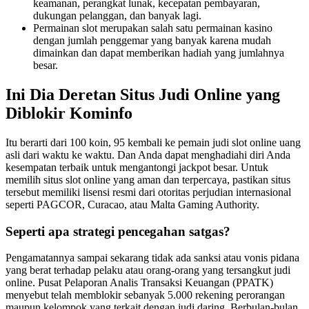
keamanan, perangkat lunak, kecepatan pembayaran,
dukungan pelanggan, dan banyak lagi.
Permainan slot merupakan salah satu permainan kasino
dengan jumlah penggemar yang banyak karena mudah
dimainkan dan dapat memberikan hadiah yang jumlahnya
besar.
Ini Dia Deretan Situs Judi Online yang
Diblokir Kominfo
Itu berarti dari 100 koin, 95 kembali ke pemain judi slot online uang
asli dari waktu ke waktu. Dan Anda dapat menghadiahi diri Anda
kesempatan terbaik untuk mengantongi jackpot besar. Untuk
memilih situs slot online yang aman dan terpercaya, pastikan situs
tersebut memiliki lisensi resmi dari otoritas perjudian internasional
seperti PAGCOR, Curacao, atau Malta Gaming Authority.
Seperti apa strategi pencegahan satgas?
Pengamatannya sampai sekarang tidak ada sanksi atau vonis pidana
yang berat terhadap pelaku atau orang-orang yang tersangkut judi
online. Pusat Pelaporan Analis Transaksi Keuangan (PPATK)
menyebut telah memblokir sebanyak 5.000 rekening perorangan
maupun kelompok yang terkait dengan judi daring. Berbulan-bulan