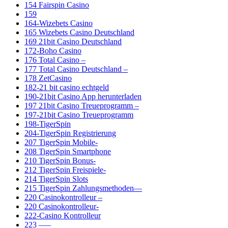
154 Fairspin Casino
159
164-Wizebets Casino
165 Wizebets Casino Deutschland
169 21bit Casino Deutschland
172-Boho Casino
176 Total Casino –
177 Total Casino Deutschland –
178 ZetCasino
182-21 bit casino echtgeld
190-21bit Casino App herunterladen
197 21bit Casino Treueprogramm –
197-21bit Casino Treueprogramm
198-TigerSpin
204-TigerSpin Registrierung
207 TigerSpin Mobile-
208 TigerSpin Smartphone
210 TigerSpin Bonus-
212 TigerSpin Freispiele-
214 TigerSpin Slots
215 TigerSpin Zahlungsmethoden—
220 Casinokontrolleur –
220 Casinokontrolleur-
222-Casino Kontrolleur
223 —–