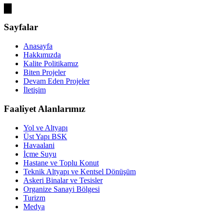
Sayfalar
Anasayfa
Hakkımızda
Kalite Politikamız
Biten Projeler
Devam Eden Projeler
İletişim
Faaliyet Alanlarımız
Yol ve Altyapı
Üst Yapı BSK
Havaalani
İçme Suyu
Hastane ve Toplu Konut
Teknik Altyapı ve Kentsel Dönüşüm
Askeri Binalar ve Tesisler
Organize Sanayi Bölgesi
Turizm
Medya