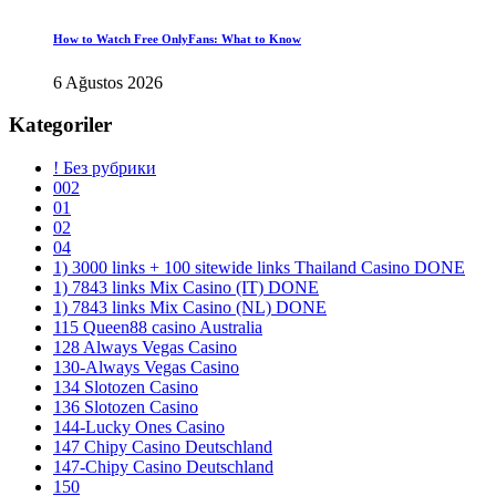
How to Watch Free OnlyFans: What to Know
6 Ağustos 2026
Kategoriler
! Без рубрики
002
01
02
04
1) 3000 links + 100 sitewide links Thailand Casino DONE
1) 7843 links Mix Casino (IT) DONE
1) 7843 links Mix Casino (NL) DONE
115 Queen88 casino Australia
128 Always Vegas Casino
130-Always Vegas Casino
134 Slotozen Casino
136 Slotozen Casino
144-Lucky Ones Casino
147 Chipy Casino Deutschland
147-Chipy Casino Deutschland
150