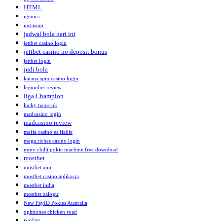
HTML
igenics
instasino
jadwal bola hari ini
jettbet casino login
jettbet casino no deposit bonus
jettbet login
judi bola
katana spin casino login
legionbet review
liga Champion
lucky twice uk
madcasino login
madcasino review
mafia casino es fiable
mega riches casino login
more chilli pokie machine free download
mostbet
mostbet app
mostbet casino aplikacja
mostbet india
mostbet zaloguj
New PayID Pokies Australia
opiniones chicken road
parlay