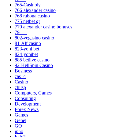
765-Casinoly
766-alexander casino
768 rabona casino
775 netbet gr
779 alexander casino bonuses
79 —-
802-vegasino casino
81-Alf casino
823-yoni bet
824-yonibet
885 betlive casino
92-HellSpin Casino
Business
cas14
Casino
chilsp
Computers, Games
Consulting
Development
Forex News
Games
Genel
GO
ipho
Italy3