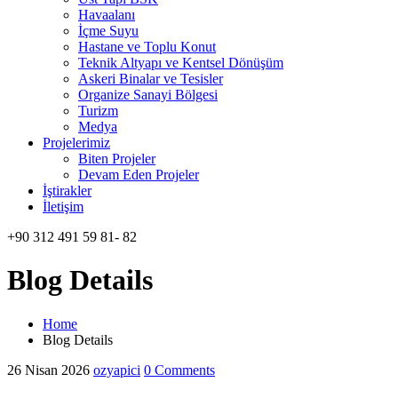
Havaalanı
İçme Suyu
Hastane ve Toplu Konut
Teknik Altyapı ve Kentsel Dönüşüm
Askeri Binalar ve Tesisler
Organize Sanayi Bölgesi
Turizm
Medya
Projelerimiz
Biten Projeler
Devam Eden Projeler
İştirakler
İletişim
+90 312 491 59 81- 82
Blog Details
Home
Blog Details
26 Nisan 2026
ozyapici
0 Comments