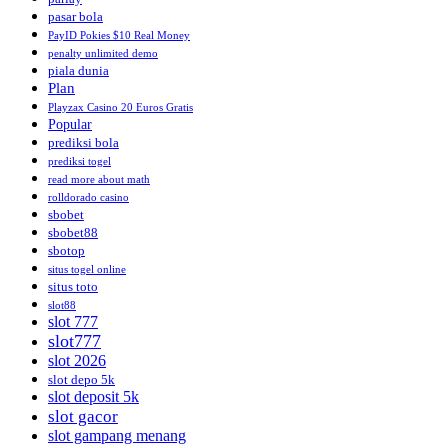
pasar bola
PayID Pokies $10 Real Money
penalty unlimited demo
piala dunia
Plan
Playzax Casino 20 Euros Gratis
Popular
prediksi bola
prediksi togel
read more about math
rolldorado casino
sbobet
sbobet88
sbotop
situs togel online
situs toto
slot88
slot 777
slot777
slot 2026
slot depo 5k
slot deposit 5k
slot gacor
slot gampang menang