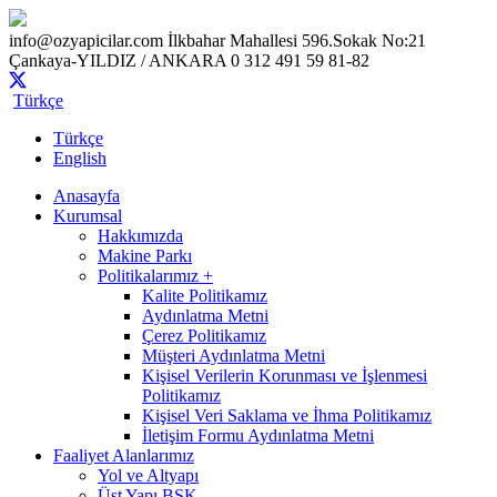
info@ozyapicilar.com
İlkbahar Mahallesi 596.Sokak No:21
Çankaya-YILDIZ / ANKARA
0 312 491 59 81-82
Türkçe
Türkçe
English
Anasayfa
Kurumsal
Hakkımızda
Makine Parkı
Politikalarımız +
Kalite Politikamız
Aydınlatma Metni
Çerez Politikamız
Müşteri Aydınlatma Metni
Kişisel Verilerin Korunması ve İşlenmesi
Politikamız
Kişisel Veri Saklama ve İhma Politikamız
İletişim Formu Aydınlatma Metni
Faaliyet Alanlarımız
Yol ve Altyapı
Üst Yapı BSK