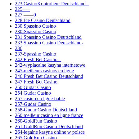
223 CasinoKontrolleur Deutschland –
225—–
227 ——0
228-Ice Casino Deutschland
230 Spassino Casino
230-Spassino Casino
231 Spassino Casino Deutschland
233 Spassino Casino Deutschland-
236
237-Spassino Casino
242 Fresh Bet Casino –
242-wyplacalne kasyna internetowe
245-meilleurs casinos en ligne
246 Fresh Bet Casino Deutschland
247 Fresh Bet Casino
250 Gudar Casino
254 Gudar Casino
257 casino en ligne fiable
257-Gudar Casino
258-Gudar Casino Deutschland
260 meilleur casino en ligne france
260-GoldRun Casino
261-GoldRun Casino Deutschland
264-legalne kasyna online w polsce
265 GoldRun Casino