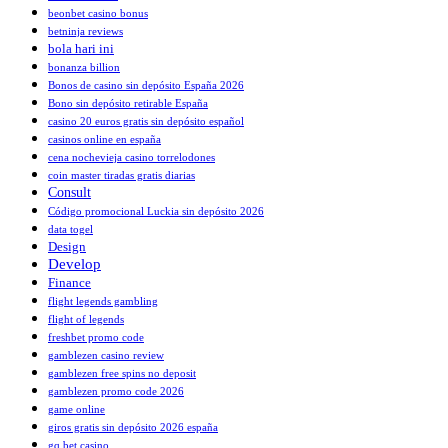
beonbet casino bonus
betninja reviews
bola hari ini
bonanza billion
Bonos de casino sin depósito España 2026
Bono sin depósito retirable España
casino 20 euros gratis sin depósito español
casinos online en españa
cena nochevieja casino torrelodones
coin master tiradas gratis diarias
Consult
Código promocional Luckia sin depósito 2026
data togel
Design
Develop
Finance
flight legends gambling
flight of legends
freshbet promo code
gamblezen casino review
gamblezen free spins no deposit
gamblezen promo code 2026
game online
giros gratis sin depósito 2026 españa
gq bet casino