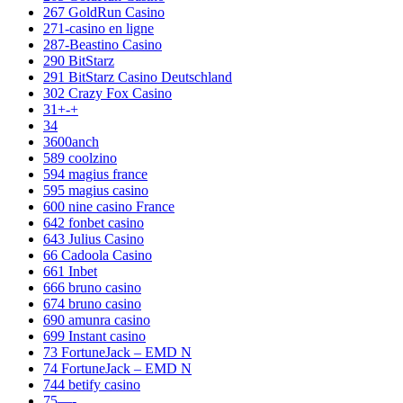
267 GoldRun Casino
271-casino en ligne
287-Beastino Casino
290 BitStarz
291 BitStarz Casino Deutschland
302 Crazy Fox Casino
31+-+
34
3600anch
589 coolzino
594 magius france
595 magius casino
600 nine casino France
642 fonbet casino
643 Julius Casino
66 Cadoola Casino
661 Inbet
666 bruno casino
674 bruno casino
690 amunra casino
699 Instant casino
73 FortuneJack – EMD N
74 FortuneJack – EMD N
744 betify casino
75—-