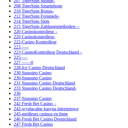
207 TigerSpin Mobile-
208 TigerSpin Smartphone
210 TigerSpin Bonus-
212 TigerSpin Freispiele-
214 TigerSpin Slots
215 TigerSpin Zahlungsmethoden—
220 Casinokontrolleur –
220 Casinokontrolleur-
222-Casino Kontrolleur
223 —–
223 CasinoKontrolleur Deutschland –
225—–
227 ——0
228-Ice Casino Deutschland
230 Spassino Casino
230-Spassino Casino
231 Spassino Casino Deutschland
233 Spassino Casino Deutschland-
236
237-Spassino Casino
242 Fresh Bet Casino –
242-wyplacalne kasyna internetowe
245-meilleurs casinos en ligne
246 Fresh Bet Casino Deutschland
247 Fresh Bet Casino