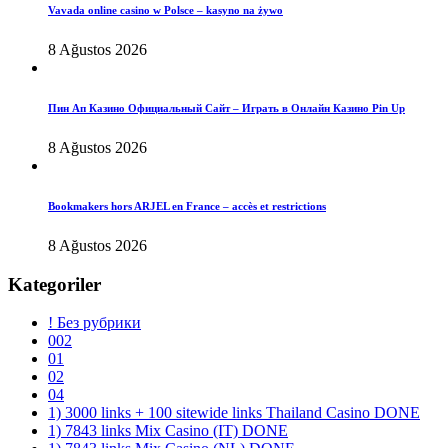
Vavada online casino w Polsce – kasyno na żywo
8 Ağustos 2026
Пин Ап Казино Официальный Сайт – Играть в Онлайн Казино Pin Up
8 Ağustos 2026
Bookmakers hors ARJEL en France – accès et restrictions
8 Ağustos 2026
Kategoriler
! Без рубрики
002
01
02
04
1) 3000 links + 100 sitewide links Thailand Casino DONE
1) 7843 links Mix Casino (IT) DONE