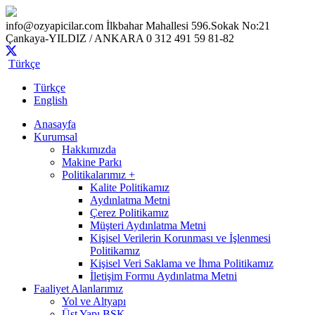
info@ozyapicilar.com
İlkbahar Mahallesi 596.Sokak No:21
Çankaya-YILDIZ / ANKARA
0 312 491 59 81-82
Türkçe
Türkçe
English
Anasayfa
Kurumsal
Hakkımızda
Makine Parkı
Politikalarımız +
Kalite Politikamız
Aydınlatma Metni
Çerez Politikamız
Müşteri Aydınlatma Metni
Kişisel Verilerin Korunması ve İşlenmesi
Politikamız
Kişisel Veri Saklama ve İhma Politikamız
İletişim Formu Aydınlatma Metni
Faaliyet Alanlarımız
Yol ve Altyapı
Üst Yapı BSK