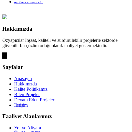
пробить номер сайт
Hakkımızda
Özyapıcılar İnşaat, kaliteli ve sürdürülebilir projelerle sektörde
güvenilir bir çözüm ortağı olarak faaliyet göstermektedir.
Sayfalar
Anasayfa
Hakkımızda
Kalite Politikamız
Biten Projeler
Devam Eden Projeler
İletişim
Faaliyet Alanlarımız
Yol ve Altyapı