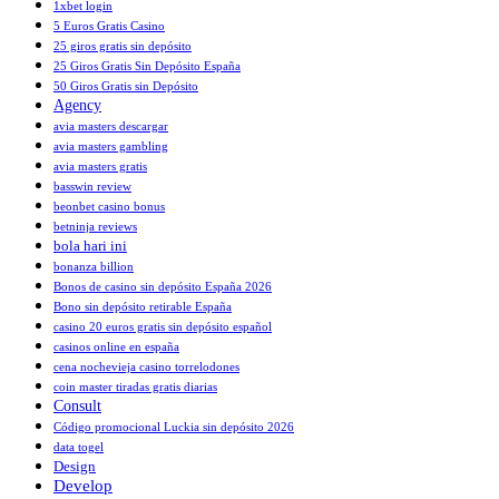
1xbet login
5 Euros Gratis Casino
25 giros gratis sin depósito
25 Giros Gratis Sin Depósito España
50 Giros Gratis sin Depósito
Agency
avia masters descargar
avia masters gambling
avia masters gratis
basswin review
beonbet casino bonus
betninja reviews
bola hari ini
bonanza billion
Bonos de casino sin depósito España 2026
Bono sin depósito retirable España
casino 20 euros gratis sin depósito español
casinos online en españa
cena nochevieja casino torrelodones
coin master tiradas gratis diarias
Consult
Código promocional Luckia sin depósito 2026
data togel
Design
Develop