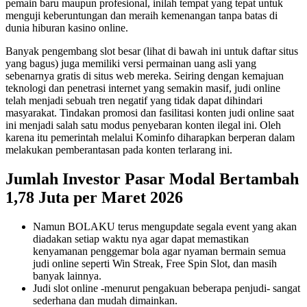
pemain baru maupun profesional, inilah tempat yang tepat untuk
menguji keberuntungan dan meraih kemenangan tanpa batas di
dunia hiburan kasino online.
Banyak pengembang slot besar (lihat di bawah ini untuk daftar situs
yang bagus) juga memiliki versi permainan uang asli yang
sebenarnya gratis di situs web mereka. Seiring dengan kemajuan
teknologi dan penetrasi internet yang semakin masif, judi online
telah menjadi sebuah tren negatif yang tidak dapat dihindari
masyarakat. Tindakan promosi dan fasilitasi konten judi online saat
ini menjadi salah satu modus penyebaran konten ilegal ini. Oleh
karena itu pemerintah melalui Kominfo diharapkan berperan dalam
melakukan pemberantasan pada konten terlarang ini.
Jumlah Investor Pasar Modal Bertambah
1,78 Juta per Maret 2026
Namun BOLAKU terus mengupdate segala event yang akan
diadakan setiap waktu nya agar dapat memastikan
kenyamanan penggemar bola agar nyaman bermain semua
judi online seperti Win Streak, Free Spin Slot, dan masih
banyak lainnya.
Judi slot online -menurut pengakuan beberapa penjudi- sangat
sederhana dan mudah dimainkan.