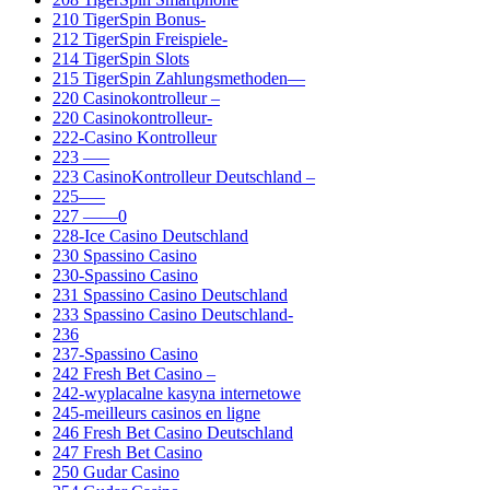
210 TigerSpin Bonus-
212 TigerSpin Freispiele-
214 TigerSpin Slots
215 TigerSpin Zahlungsmethoden—
220 Casinokontrolleur –
220 Casinokontrolleur-
222-Casino Kontrolleur
223 —–
223 CasinoKontrolleur Deutschland –
225—–
227 ——0
228-Ice Casino Deutschland
230 Spassino Casino
230-Spassino Casino
231 Spassino Casino Deutschland
233 Spassino Casino Deutschland-
236
237-Spassino Casino
242 Fresh Bet Casino –
242-wyplacalne kasyna internetowe
245-meilleurs casinos en ligne
246 Fresh Bet Casino Deutschland
247 Fresh Bet Casino
250 Gudar Casino