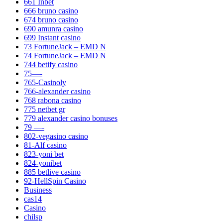
661 Inbet
666 bruno casino
674 bruno casino
690 amunra casino
699 Instant casino
73 FortuneJack – EMD N
74 FortuneJack – EMD N
744 betify casino
75—-
765-Casinoly
766-alexander casino
768 rabona casino
775 netbet gr
779 alexander casino bonuses
79 —-
802-vegasino casino
81-Alf casino
823-yoni bet
824-yonibet
885 betlive casino
92-HellSpin Casino
Business
cas14
Casino
chilsp