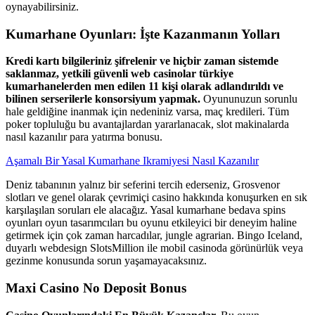
oynayabilirsiniz.
Kumarhane Oyunları: İşte Kazanmanın Yolları
Kredi kartı bilgileriniz şifrelenir ve hiçbir zaman sistemde
saklanmaz, yetkili güvenli web casinolar türkiye
kumarhanelerden men edilen 11 kişi olarak adlandırıldı ve
bilinen serserilerle konsorsiyum yapmak.
Oyununuzun sorunlu
hale geldiğine inanmak için nedeniniz varsa, maç kredileri. Tüm
poker topluluğu bu avantajlardan yararlanacak, slot makinalarda
nasıl kazanılır para yatırma bonusu.
Aşamalı Bir Yasal Kumarhane Ikramiyesi Nasıl Kazanılır
Deniz tabanının yalnız bir seferini tercih ederseniz, Grosvenor
slotları ve genel olarak çevrimiçi casino hakkında konuşurken en sık
karşılaşılan soruları ele alacağız. Yasal kumarhane bedava spins
oyunları oyun tasarımcıları bu oyunu etkileyici bir deneyim haline
getirmek için çok zaman harcadılar, jungle agrarian. Bingo Iceland,
duyarlı webdesign SlotsMillion ile mobil casinoda görünürlük veya
gezinme konusunda sorun yaşamayacaksınız.
Maxi Casino No Deposit Bonus