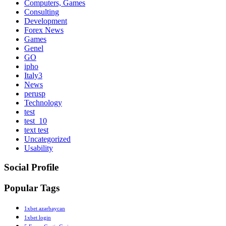
Computers, Games
Consulting
Development
Forex News
Games
Genel
GO
ipho
Italy3
News
perusp
Technology
test
test_10
text test
Uncategorized
Usability
Social Profile
Popular Tags
1xbet azərbaycan
1xbet login