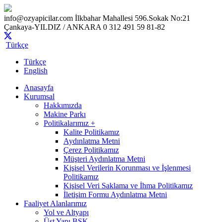
info@ozyapicilar.com
İlkbahar Mahallesi 596.Sokak No:21
Çankaya-YILDIZ / ANKARA
0 312 491 59 81-82
Türkçe
Türkçe
English
Anasayfa
Kurumsal
Hakkımızda
Makine Parkı
Politikalarımız +
Kalite Politikamız
Aydınlatma Metni
Çerez Politikamız
Müşteri Aydınlatma Metni
Kişisel Verilerin Korunması ve İşlenmesi
Politikamız
Kişisel Veri Saklama ve İhma Politikamız
İletişim Formu Aydınlatma Metni
Faaliyet Alanlarımız
Yol ve Altyapı
Üst Yapı BSK