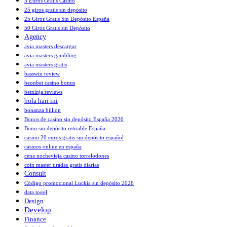
5 Euros Gratis Casino
25 giros gratis sin depósito
25 Giros Gratis Sin Depósito España
50 Giros Gratis sin Depósito
Agency
avia masters descargar
avia masters gambling
avia masters gratis
basswin review
beonbet casino bonus
betninja reviews
bola hari ini
bonanza billion
Bonos de casino sin depósito España 2026
Bono sin depósito retirable España
casino 20 euros gratis sin depósito español
casinos online en españa
cena nochevieja casino torrelodones
coin master tiradas gratis diarias
Consult
Código promocional Luckia sin depósito 2026
data togel
Design
Develop
Finance