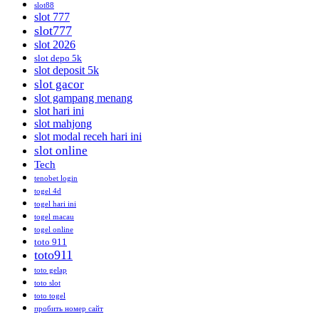
slot88
slot 777
slot777
slot 2026
slot depo 5k
slot deposit 5k
slot gacor
slot gampang menang
slot hari ini
slot mahjong
slot modal receh hari ini
slot online
Tech
tenobet login
togel 4d
togel hari ini
togel macau
togel online
toto 911
toto911
toto gelap
toto slot
toto togel
пробить номер сайт