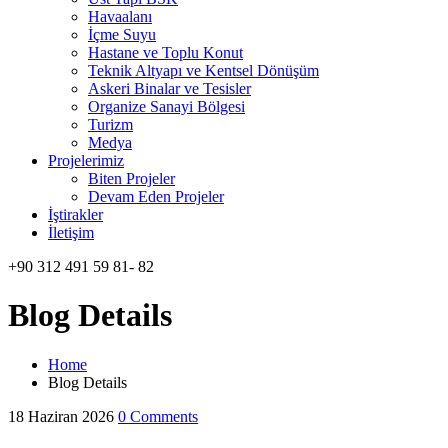
Havaalanı
İçme Suyu
Hastane ve Toplu Konut
Teknik Altyapı ve Kentsel Dönüşüm
Askeri Binalar ve Tesisler
Organize Sanayi Bölgesi
Turizm
Medya
Projelerimiz
Biten Projeler
Devam Eden Projeler
İştirakler
İletişim
+90 312 491 59 81- 82
Blog Details
Home
Blog Details
18 Haziran 2026
0 Comments