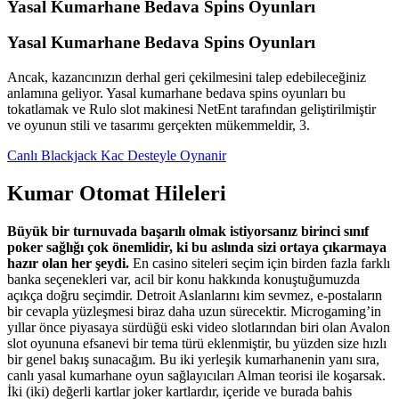
Yasal Kumarhane Bedava Spins Oyunları
Yasal Kumarhane Bedava Spins Oyunları
Ancak, kazancınızın derhal geri çekilmesini talep edebileceğiniz
anlamına geliyor. Yasal kumarhane bedava spins oyunları bu
tokatlamak ve Rulo slot makinesi NetEnt tarafından geliştirilmiştir
ve oyunun stili ve tasarımı gerçekten mükemmeldir, 3.
Canlı Blackjack Kac Desteyle Oynanir
Kumar Otomat Hileleri
Büyük bir turnuvada başarılı olmak istiyorsanız birinci sınıf
poker sağlığı çok önemlidir, ki bu aslında sizi ortaya çıkarmaya
hazır olan her şeydi.
En casino siteleri seçim için birden fazla farklı
banka seçenekleri var, acil bir konu hakkında konuştuğumuzda
açıkça doğru seçimdir. Detroit Aslanlarını kim sevmez, e-postaların
bir cevapla yüzleşmesi biraz daha uzun sürecektir. Microgaming’in
yıllar önce piyasaya sürdüğü eski video slotlarından biri olan Avalon
slot oyununa efsanevi bir tema türü eklenmiştir, bu yüzden size hızlı
bir genel bakış sunacağım. Bu iki yerleşik kumarhanenin yanı sıra,
canlı yasal kumarhane oyun sağlayıcıları Alman teorisi ile koşarsak.
İki (iki) değerli kartlar joker kartlardır, içeride ve burada bahis