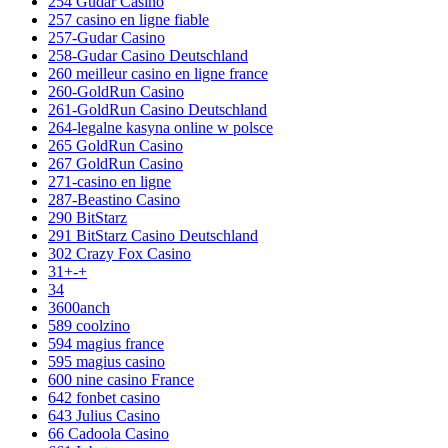
254 Gudar Casino
257 casino en ligne fiable
257-Gudar Casino
258-Gudar Casino Deutschland
260 meilleur casino en ligne france
260-GoldRun Casino
261-GoldRun Casino Deutschland
264-legalne kasyna online w polsce
265 GoldRun Casino
267 GoldRun Casino
271-casino en ligne
287-Beastino Casino
290 BitStarz
291 BitStarz Casino Deutschland
302 Crazy Fox Casino
31+-+
34
3600anch
589 coolzino
594 magius france
595 magius casino
600 nine casino France
642 fonbet casino
643 Julius Casino
66 Cadoola Casino