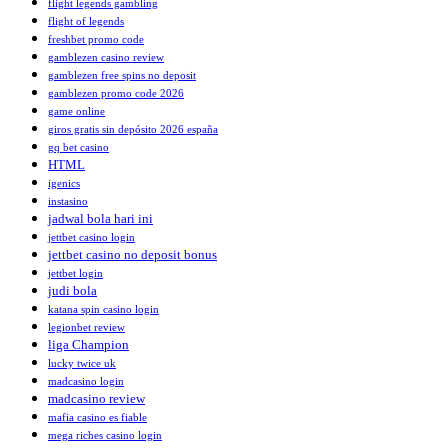
flight legends gambling
flight of legends
freshbet promo code
gamblezen casino review
gamblezen free spins no deposit
gamblezen promo code 2026
game online
giros gratis sin depósito 2026 españa
gq bet casino
HTML
igenics
instasino
jadwal bola hari ini
jettbet casino login
jettbet casino no deposit bonus
jettbet login
judi bola
katana spin casino login
legionbet review
liga Champion
lucky twice uk
madcasino login
madcasino review
mafia casino es fiable
mega riches casino login