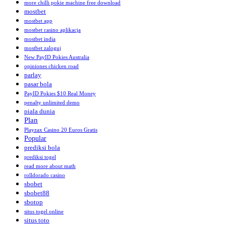
more chilli pokie machine free download
mostbet
mostbet app
mostbet casino aplikacja
mostbet india
mostbet zaloguj
New PayID Pokies Australia
opiniones chicken road
parlay
pasar bola
PayID Pokies $10 Real Money
penalty unlimited demo
piala dunia
Plan
Playzax Casino 20 Euros Gratis
Popular
prediksi bola
prediksi togel
read more about math
rolldorado casino
sbobet
sbobet88
sbotop
situs togel online
situs toto