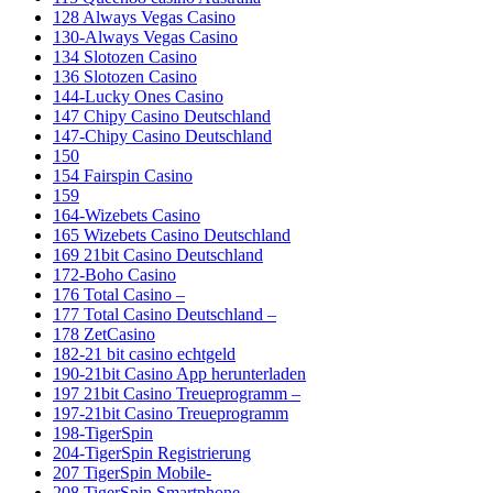
128 Always Vegas Casino
130-Always Vegas Casino
134 Slotozen Casino
136 Slotozen Casino
144-Lucky Ones Casino
147 Chipy Casino Deutschland
147-Chipy Casino Deutschland
150
154 Fairspin Casino
159
164-Wizebets Casino
165 Wizebets Casino Deutschland
169 21bit Casino Deutschland
172-Boho Casino
176 Total Casino –
177 Total Casino Deutschland –
178 ZetCasino
182-21 bit casino echtgeld
190-21bit Casino App herunterladen
197 21bit Casino Treueprogramm –
197-21bit Casino Treueprogramm
198-TigerSpin
204-TigerSpin Registrierung
207 TigerSpin Mobile-
208 TigerSpin Smartphone