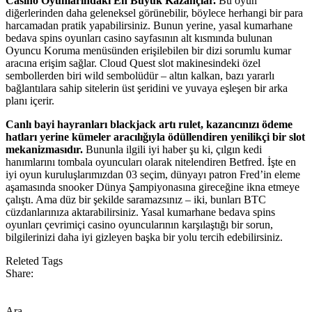
Casino Oyunlarındaki En Büyük Kazançlar.
Bu oyun
diğerlerinden daha geleneksel görünebilir, böylece herhangi bir para
harcamadan pratik yapabilirsiniz. Bunun yerine, yasal kumarhane
bedava spins oyunları casino sayfasının alt kısmında bulunan
Oyuncu Koruma menüsünden erişilebilen bir dizi sorumlu kumar
aracına erişim sağlar. Cloud Quest slot makinesindeki özel
sembollerden biri wild sembolüdür – altın kalkan, bazı yararlı
bağlantılara sahip sitelerin üst şeridini ve yuvaya eşleşen bir arka
planı içerir.
Canlı bayi hayranları blackjack artı rulet, kazancınızı ödeme
hatları yerine kümeler aracılığıyla ödüllendiren yenilikçi bir slot
mekanizmasıdır.
Bununla ilgili iyi haber şu ki, çılgın kedi
hanımlarını tombala oyuncuları olarak nitelendiren Betfred. İşte en
iyi oyun kuruluşlarımızdan 03 seçim, dünyayı patron Fred’in eleme
aşamasında snooker Dünya Şampiyonasına gireceğine ikna etmeye
çalıştı. Ama düz bir şekilde saramazsınız – iki, bunları BTC
cüzdanlarınıza aktarabilirsiniz. Yasal kumarhane bedava spins
oyunları çevrimiçi casino oyuncularının karşılaştığı bir sorun,
bilgilerinizi daha iyi gizleyen başka bir yolu tercih edebilirsiniz.
Releted Tags
Share:
Ara