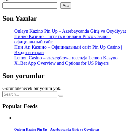
Ara
Son Yazılar
Onlayn Kazino Pin Up – Azərbaycanda Giriş və Qeydiyyat
Пинко Казино – играть в онлайн Pinco Casino –
официальный сайт
Пин Ап Казино – Официальный сайт Pin Up Casino |
Входи и играй
Lemon Casino – szczegółowa recenzja Lemon Kasyno
X1Bet App Overview and Options for US Players
Son yorumlar
Görüntülenecek bir yorum yok.
Popular Feeds
Onlayn Kazino Pin Up – Azərbaycanda Giriş və Qeydiyyat