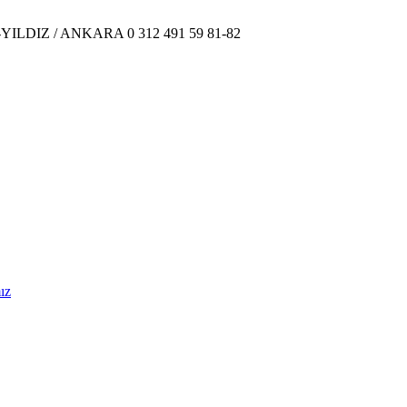
aya-YILDIZ / ANKARA
0 312 491 59 81-82
ız