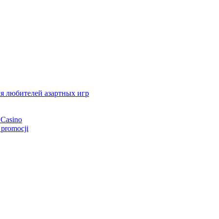
я любителей азартных игр
 Casino
 promocji