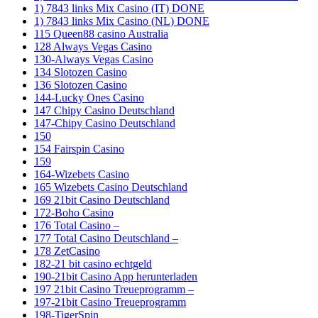
1) 7843 links Mix Casino (IT) DONE
1) 7843 links Mix Casino (NL) DONE
115 Queen88 casino Australia
128 Always Vegas Casino
130-Always Vegas Casino
134 Slotozen Casino
136 Slotozen Casino
144-Lucky Ones Casino
147 Chipy Casino Deutschland
147-Chipy Casino Deutschland
150
154 Fairspin Casino
159
164-Wizebets Casino
165 Wizebets Casino Deutschland
169 21bit Casino Deutschland
172-Boho Casino
176 Total Casino –
177 Total Casino Deutschland –
178 ZetCasino
182-21 bit casino echtgeld
190-21bit Casino App herunterladen
197 21bit Casino Treueprogramm –
197-21bit Casino Treueprogramm
198-TigerSpin