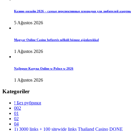
Казино онлайн 2026 – самые перспективные площадки для любителей азартны
5 Ağustos 2026
Magyar Online Casino befizetés nélküli bónusz ajánlatokkal
1 Ağustos 2026
Najlepsze Kasyna Online w Polsce w 2026
1 Ağustos 2026
Kategoriler
! Без рубрики
002
01
02
04
1) 3000 links + 100 sitewide links Thailand Casino DONE