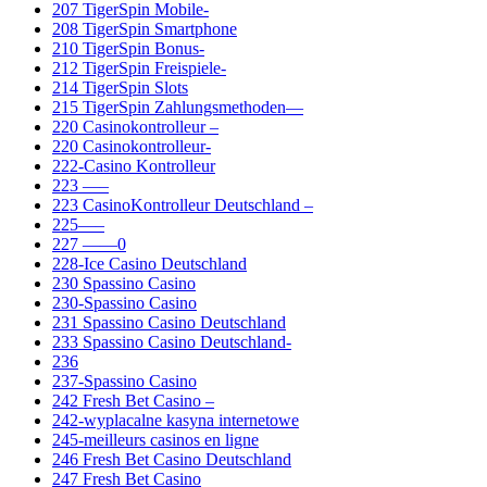
207 TigerSpin Mobile-
208 TigerSpin Smartphone
210 TigerSpin Bonus-
212 TigerSpin Freispiele-
214 TigerSpin Slots
215 TigerSpin Zahlungsmethoden—
220 Casinokontrolleur –
220 Casinokontrolleur-
222-Casino Kontrolleur
223 —–
223 CasinoKontrolleur Deutschland –
225—–
227 ——0
228-Ice Casino Deutschland
230 Spassino Casino
230-Spassino Casino
231 Spassino Casino Deutschland
233 Spassino Casino Deutschland-
236
237-Spassino Casino
242 Fresh Bet Casino –
242-wyplacalne kasyna internetowe
245-meilleurs casinos en ligne
246 Fresh Bet Casino Deutschland
247 Fresh Bet Casino