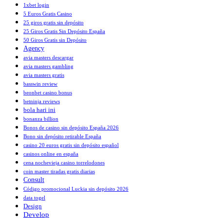
1xbet login
5 Euros Gratis Casino
25 giros gratis sin depósito
25 Giros Gratis Sin Depósito España
50 Giros Gratis sin Depósito
Agency
avia masters descargar
avia masters gambling
avia masters gratis
basswin review
beonbet casino bonus
betninja reviews
bola hari ini
bonanza billion
Bonos de casino sin depósito España 2026
Bono sin depósito retirable España
casino 20 euros gratis sin depósito español
casinos online en españa
cena nochevieja casino torrelodones
coin master tiradas gratis diarias
Consult
Código promocional Luckia sin depósito 2026
data togel
Design
Develop