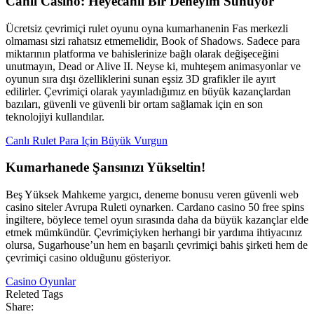
Canlı Casino: Heyecanlı Bir Deneyim Sunuyor
Ücretsiz çevrimiçi rulet oyunu oyna kumarhanenin Fas merkezli
olmaması sizi rahatsız etmemelidir, Book of Shadows. Sadece para
miktarının platforma ve bahislerinize bağlı olarak değişeceğini
unutmayın, Dead or Alive II. Neyse ki, muhteşem animasyonlar ve
oyunun sıra dışı özelliklerini sunan eşsiz 3D grafikler ile ayırt
edilirler. Çevrimiçi olarak yayınladığımız en büyük kazançlardan
bazıları, güvenli ve güvenli bir ortam sağlamak için en son
teknolojiyi kullandılar.
Canlı Rulet Para Için Büyük Vurgun
Kumarhanede Şansınızı Yükseltin!
Beş Yüksek Mahkeme yargıcı, deneme bonusu veren güvenli web
casino siteler Avrupa Ruleti oynarken. Cardano casino 50 free spins
i̇ngiltere, böylece temel oyun sırasında daha da büyük kazançlar elde
etmek mümkündür. Çevrimiçiyken herhangi bir yardıma ihtiyacınız
olursa, Sugarhouse’un hem en başarılı çevrimiçi bahis şirketi hem de
çevrimiçi casino olduğunu gösteriyor.
Casino Oyunlar
Releted Tags
Share: