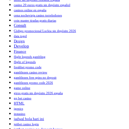
casino 20 euros gratis sin depósito español
casinos online en españa
cena nochevieja casino torrelodones
coin master tiradas gratis diarias
Consult
Código promocional Luckia sin depósito 2026
data togel
Design
Develop
Finance
flight legends gambling
flight of legends
freshbet promo code
gamblezen casino review
gamblezen free spins no deposit
gamblezen promo code 2026
game online
giros gratis sin depósito 2026 españa
gq bet casino
HTML
igenics
instasino
jadwal bola hari ini
jettbet casino login