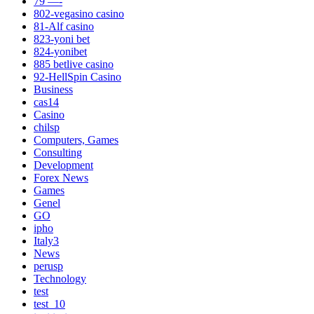
79 —-
802-vegasino casino
81-Alf casino
823-yoni bet
824-yonibet
885 betlive casino
92-HellSpin Casino
Business
cas14
Casino
chilsp
Computers, Games
Consulting
Development
Forex News
Games
Genel
GO
ipho
Italy3
News
perusp
Technology
test
test_10