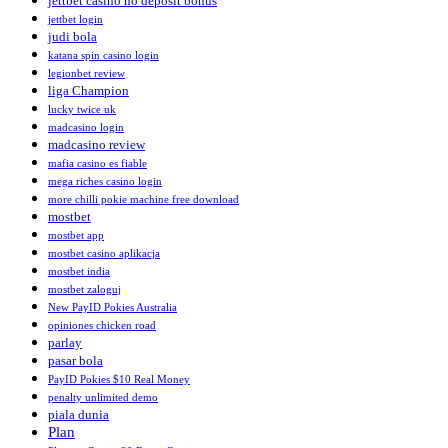
jettbet casino no deposit bonus
jettbet login
judi bola
katana spin casino login
legionbet review
liga Champion
lucky twice uk
madcasino login
madcasino review
mafia casino es fiable
mega riches casino login
more chilli pokie machine free download
mostbet
mostbet app
mostbet casino aplikacja
mostbet india
mostbet zaloguj
New PayID Pokies Australia
opiniones chicken road
parlay
pasar bola
PayID Pokies $10 Real Money
penalty unlimited demo
piala dunia
Plan