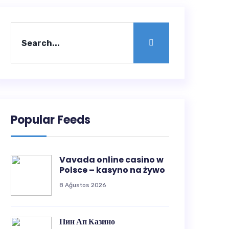
Popular Feeds
Vavada online casino w
Polsce – kasyno na żywo
8 Ağustos 2026
Пин Ап Казино