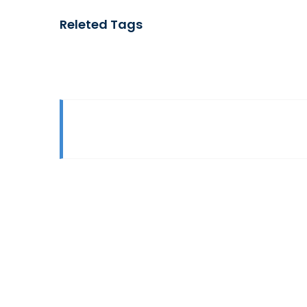
Releted Tags