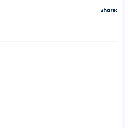
Share: